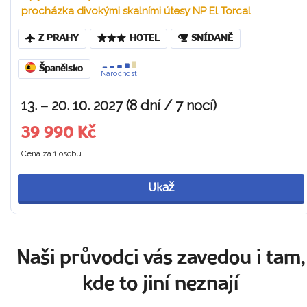
procházka divokými skalními útesy NP El Torcal
Z PRAHY
HOTEL
SNÍDANĚ
Španělsko
Náročnost
13. – 20. 10. 2027 (8 dní / 7 nocí)
39 990 Kč
Cena za 1 osobu
Ukaž
Naši průvodci vás zavedou i tam,
kde to jiní neznají