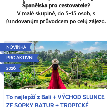
Španělska pro cestovatele?
V malé skupině, do 5-15 osob, s
fundovaným průvodcem po celý zájezd.
NOVINKA
PRO AKTIVNÍ
2026
To nejlepší z Bali + VÝCHOD SLUNCE
ZE SOPKY BATUR + TROPICKÉ