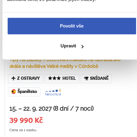
To nejlepší z Andalusie +
Povolit vše
GIBRALTAR + KOUPÁNÍ NA
POBŘEŽÍ COSTA DEL SOL
Upravit
Tipy na zážitky: Pozorování makaků na Gibraltarské
skále a návštěva Velké mešity v Córdobě
Z OSTRAVY
HOTEL
SNÍDANĚ
Španělsko
Náročnost
15. – 22. 9. 2027 (8 dní / 7 nocí)
39 990 Kč
Cena za 1 osobu