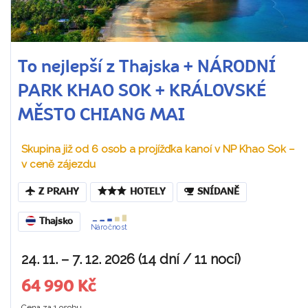
To nejlepší z Thajska + NÁRODNÍ
PARK KHAO SOK + KRÁLOVSKÉ
MĚSTO CHIANG MAI
Skupina již od 6 osob a projížďka kanoí v NP Khao Sok –
v ceně zájezdu
Z PRAHY
HOTELY
SNÍDANĚ
Thajsko
Náročnost
24. 11. – 7. 12. 2026 (14 dní / 11 nocí)
64 990 Kč
Cena za 1 osobu