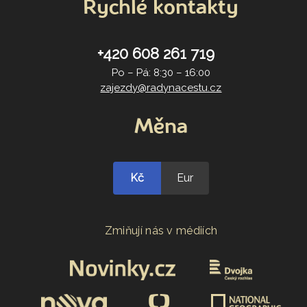
Rychlé kontakty
+420 608 261 719
Po – Pá: 8:30 – 16:00
zajezdy@radynacestu.cz
Měna
Kč
Eur
Zmiňují nás v médiích