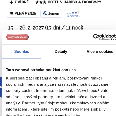
Z VÍDNĚ
HOTEL V HADIBO A EKOKEMPY
PLNÁ PENZE
Jemen
Náročnost
15. – 26. 2. 2027 (13 dní / 11 nocí)
114 990 Kč
Cena za 1 osobu
Souhlas
Detaily
Více o cookies
Ukaž
Tato webová stránka používá cookies
K personalizaci obsahu a reklam, poskytování funkcí
PRO AKTIVNÍ
sociálních médií a analýze naší návštěvnosti využíváme
soubory cookie. Informace o tom, jak náš web používáte,
2027
sdílíme se svými partnery pro sociální média, inzerci a
analýzy. Partneři tyto údaje mohou zkombinovat s dalšími
informacemi, které jste jim poskytli nebo které získali v
důsledku toho, že používáte jejich služby.