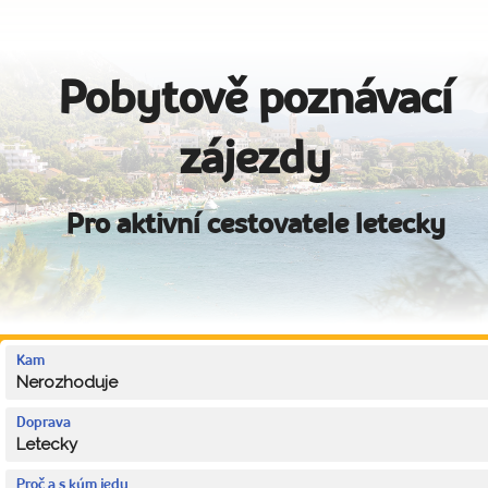
Pobytově poznávací
zájezdy
Pro aktivní cestovatele letecky
Kam
Nerozhoduje
Doprava
Letecky
Proč a s kým jedu