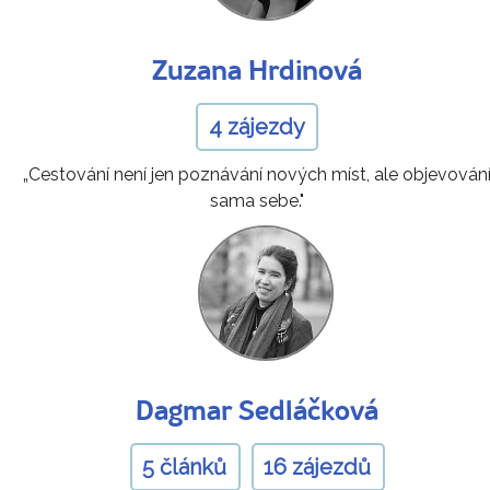
Zuzana Hrdinová
4 zájezdy
„Cestování není jen poznávání nových míst, ale objevován
sama sebe."
Dagmar Sedláčková
5 článků
16 zájezdů