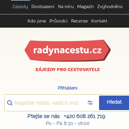
Zájezdy
Doobsazení
Na míru
Magazín
Zvýhodněno
Kdo jsme
Průvodci
Recenze
Kontakt
ZÁJEZDY PRO CESTOVATELE
Přihlášení
Hledat
Ptejte se nás
+420 608 261 719
Po – Pá: 8:30 – 16:00