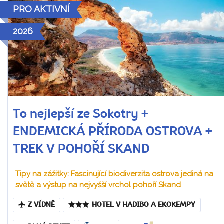
PRO AKTIVNÍ
2026
To nejlepší ze Sokotry +
ENDEMICKÁ PŘÍRODA OSTROVA +
TREK V POHOŘÍ SKAND
Tipy na zážitky: Fascinující biodiverzita ostrova jediná na
světě a výstup na nejvyšší vrchol pohoří Skand
Z VÍDNĚ
HOTEL V HADIBO A EKOKEMPY