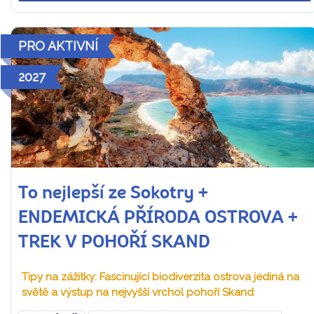
PRO AKTIVNÍ
2027
To nejlepší ze Sokotry +
ENDEMICKÁ PŘÍRODA OSTROVA +
TREK V POHOŘÍ SKAND
Tipy na zážitky: Fascinující biodiverzita ostrova jediná na
světě a výstup na nejvyšší vrchol pohoří Skand