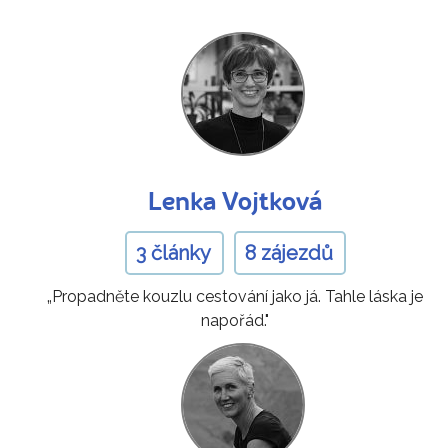
Lenka Vojtková
3 články
8 zájezdů
„Propadněte kouzlu cestování jako já. Tahle láska je
napořád."