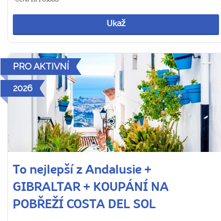
Ukaž
PRO AKTIVNÍ
2026
To nejlepší z Andalusie +
GIBRALTAR + KOUPÁNÍ NA
POBŘEŽÍ COSTA DEL SOL