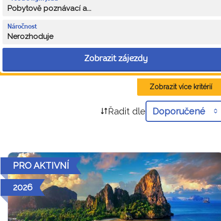
Pobytově poznávací a...
Náročnost
Nerozhoduje
Zobrazit zájezdy
Zobrazit více kritérií
Řadit dle
Doporučené
PRO AKTIVNÍ
2026