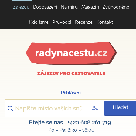
Zájezdy
Doobsazení
Na míru
Magazín
Zvýhodněno
Kdo jsme
Průvodci
Recenze
Kontakt
ZÁJEZDY PRO CESTOVATELE
Přihlášení
Hledat
Ptejte se nás
+420 608 261 719
Po – Pá: 8:30 – 16:00