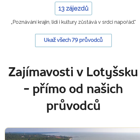
13 zájezdů
„Poznávání krajin, lidí i kultury zůstává v srdci napořád."
Ukaž všech 79 průvodců
Zajímavosti v Lotyšsku
- přímo od našich
průvodců