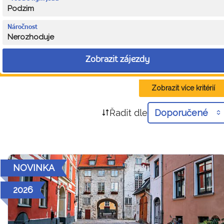
Podzim
Náročnost
Nerozhoduje
Zobrazit zájezdy
Zobrazit více kritérií
Řadit dle
Doporučené
NOVINKA
2026