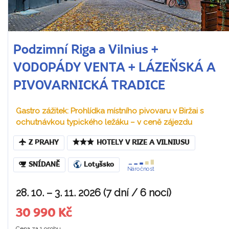
Podzimní Riga a Vilnius +
VODOPÁDY VENTA + LÁZEŇSKÁ A
PIVOVARNICKÁ TRADICE
Gastro zážitek: Prohlídka místního pivovaru v Biržai s
ochutnávkou typického ležáku – v ceně zájezdu
Z PRAHY
HOTELY V RIZE A VILNIUSU
SNÍDANĚ
Lotyšsko
Náročnost
28. 10. – 3. 11. 2026 (7 dní / 6 nocí)
30 990 Kč
Cena za 1 osobu