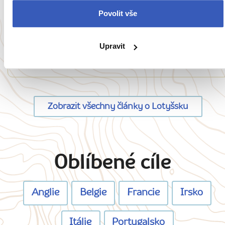
Oblíbená místa
Povolit vše
Riga: největší město v Pobaltí má své moře,
zepelíny i moře nádherných budov
Upravit
117826 přečtení
Zobrazit všechny články o Lotyšsku
Oblíbené cíle
Anglie
Belgie
Francie
Irsko
Itálie
Portugalsko