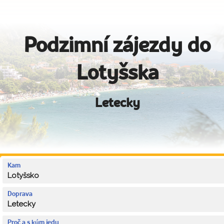
Podzimní zájezdy do
Lotyšska
Letecky
Kam
Lotyšsko
Doprava
Letecky
Proč a s kým jedu