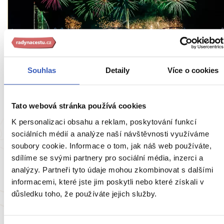
Nepropásněte
Souhlas
Detaily
Více o cookies
Silvestr v Lotyšsku: ryzí párty v Rize a relax
na plážích Baltu
Tato webová stránka používá cookies
916 přečtení
K personalizaci obsahu a reklam, poskytování funkcí
sociálních médií a analýze naší návštěvnosti využíváme
soubory cookie. Informace o tom, jak náš web používáte,
sdílíme se svými partnery pro sociální média, inzerci a
analýzy. Partneři tyto údaje mohou zkombinovat s dalšími
informacemi, které jste jim poskytli nebo které získali v
důsledku toho, že používáte jejich služby.