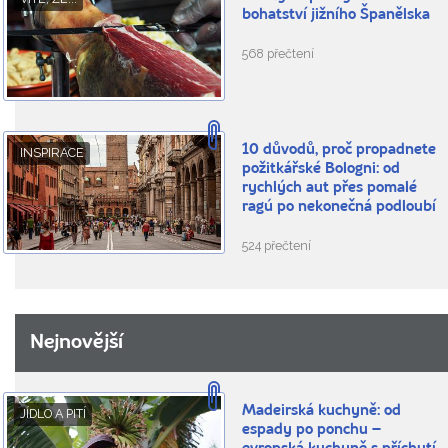
bohatství jižního Španělska
568 přečtení
10 důvodů, proč propadnete
INSPIRACE
požitkářské Bologni: od
rychlých aut přes pomalé
ragú po nekonečná podloubí
524 přečtení
Nejnovější
Madeirská kuchyně: od
JÍDLO A PITÍ
espady po ponchu –