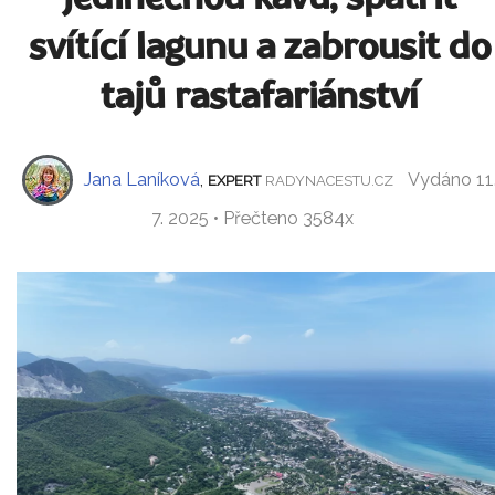
svítící lagunu a zabrousit do
tajů rastafariánství
Jana Laníková
,
Vydáno 11
EXPERT
RADYNACESTU.CZ
7. 2025 • Přečteno 3584x