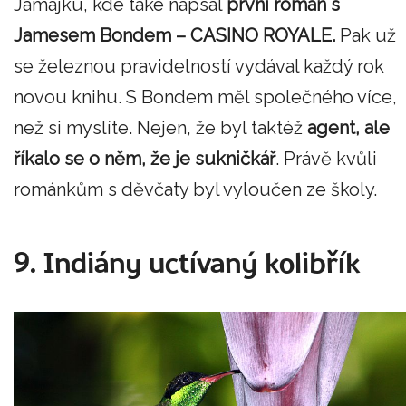
Jamajku, kde také napsal
první román s
Jamesem Bondem – CASINO ROYALE.
Pak už
se železnou pravidelností vydával každý rok
novou knihu. S Bondem měl společného více,
než si myslíte. Nejen, že byl taktéž
agent, ale
říkalo se o něm, že je sukničkář
. Právě kvůli
románkům s děvčaty byl vyloučen ze školy.
9. Indiány uctívaný kolibřík