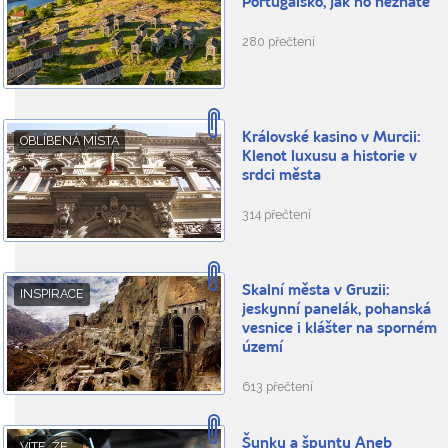
Portugalsko, jak ho neznáte
280 přečtení
Královské kasino v Murcii:
OBLÍBENÁ MÍSTA
Klenot luxusu a historie v
srdci města
314 přečtení
Skalní města v Gruzii:
INSPIRACE
jeskynní panelák, pohanská
vesnice i klášter na sporném
území
613 přečtení
Šunky a špunty Aneb
VÍTE, ŽE...