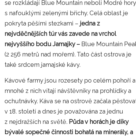
se rozkládají Blue Mountain neboli Modré hory
s nafouklými zelenými břichy. Celá oblast je
pokryta pěšími stezkami –
jedna z
nejvděčnějších túr vás zavede na vrchol
nejvyššího bodu Jamajky –
Blue Mountain Pea
(2 256 metrů nad mořem). Tato část ostrova je
také srdcem jamajské kávy.
Kávové farmy jsou rozesety po celém pohoří a
mnohé z nich vítají návštěvníky na prohlídky a
ochutnávky. Káva se na ostrově začala pěstova
v 18. století a dnes je považována za jednu
z nejdražších na světě.
Půda v horách je díky
bývalé sopečné činnosti bohatá na minerály, a