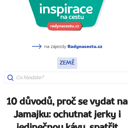
na zájezdy
Radynacestu.cz
ZEMĚ
10 důvodů, proč se vydat na
Jamajku: ochutnat jerky i
jedinečnou kávu, spatřit