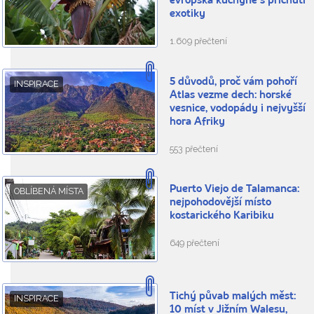
evropská kuchyně s příchutí
exotiky
1.609 přečtení
5 důvodů, proč vám pohoří
INSPIRACE
Atlas vezme dech: horské
vesnice, vodopády i nejvyšší
hora Afriky
553 přečtení
Puerto Viejo de Talamanca:
OBLÍBENÁ MÍSTA
nejpohodovější místo
kostarického Karibiku
649 přečtení
Tichý půvab malých měst:
INSPIRACE
10 míst v Jižním Walesu,