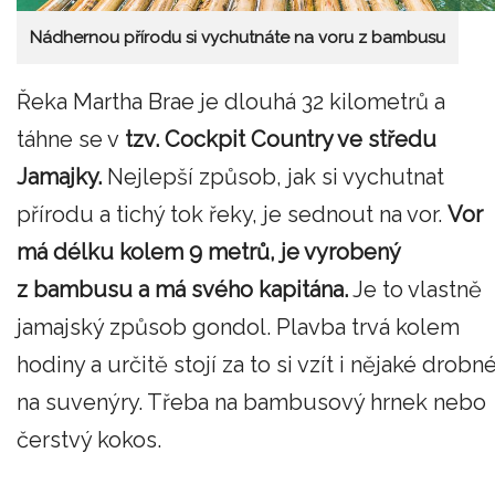
Nádhernou přírodu si vychutnáte na voru z bambusu
Řeka Martha Brae je dlouhá 32 kilometrů a
táhne se v
tzv. Cockpit Country ve středu
Jamajky.
Nejlepší způsob, jak si vychutnat
přírodu a tichý tok řeky, je sednout na vor.
Vor
má délku kolem 9 metrů, je vyrobený
z bambusu a má svého kapitána.
Je to vlastně
jamajský způsob gondol. Plavba trvá kolem
hodiny a určitě stojí za to si vzít i nějaké drobn
na suvenýry. Třeba na bambusový hrnek nebo
čerstvý kokos.