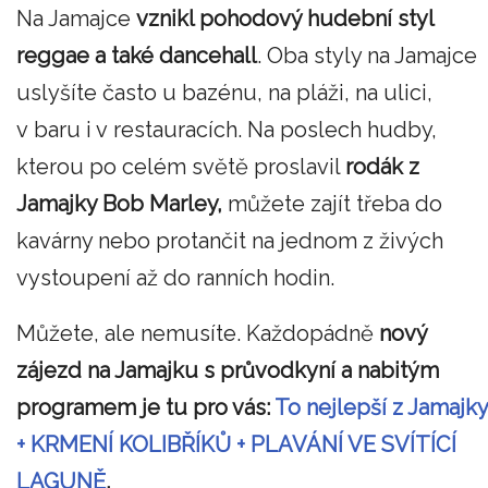
Na Jamajce
vznikl pohodový hudební styl
reggae a také dancehall
. Oba styly na Jamajce
uslyšíte často u bazénu, na pláži, na ulici,
v baru i v restauracích. Na poslech hudby,
kterou po celém světě proslavil
rodák z
Jamajky Bob Marley,
můžete zajít třeba do
kavárny nebo protančit na jednom z živých
vystoupení až do ranních hodin.
Můžete, ale nemusíte. Každopádně
nový
zájezd na Jamajku s průvodkyní a nabitým
programem je tu pro vás:
To nejlepší z Jamajky
+ KRMENÍ KOLIBŘÍKŮ + PLAVÁNÍ VE SVÍTÍCÍ
LAGUNĚ
.