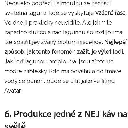
Nedaleko pobřeží Falmouthu se nachází
světelná laguna, kde se vyskytuje
vzácná řasa
.
Ve dne ji prakticky neuvidíte. Ale jakmile
zapadne slunce a nad lagunou se rozlije tma,
lze spatřit jev zvaný bioluminiscence.
Nejlepší
způsob, jak tento fenomén zažít, je výlet lodí.
Jak loď lagunou proplouvá, jsou zřetelné
modré záblesky. Kdo má odvahu a do tmavé
vody se ponoří, bude se cítit jako ve filmu
Avatar.
6. Produkce jedné z NEJ káv na
světě