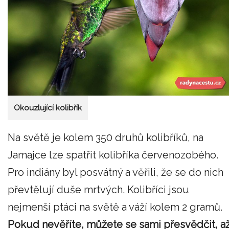
Okouzlující kolibřík
Na světě je kolem 350 druhů kolibříků, na
Jamajce lze spatřit kolibříka červenozobého.
Pro indiány byl posvátný a věřili, že se do nich
převtělují duše mrtvých. Kolibříci jsou
nejmenší ptáci na světě a váží kolem 2 gramů.
Pokud nevěříte, můžete se sami přesvědčit, a