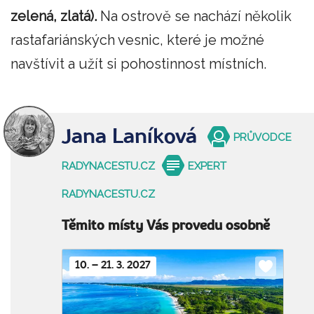
zelená, zlatá).
Na ostrově se nachází několik
rastafariánských vesnic, které je možné
navštívit a užít si pohostinnost místních.
Jana Laníková
PRŮVODCE
RADYNACESTU.CZ
EXPERT
RADYNACESTU.CZ
Těmito místy Vás provedu osobně
10. – 21. 3. 2027
Do
oblíbenýc