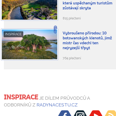
která uspěchaným turistům
zůstávají skryta
815 přečtení
Vybroušeno přírodou: 10
INSPIRACE
botswanských klenotů, jimž
mistr čas vdechl ten
nejryzejší třpyt
764 přečtení
INSPIRACE
JE DÍLEM PRŮVODCŮ A
ODBORNÍKŮ Z
RADYNACESTU.CZ