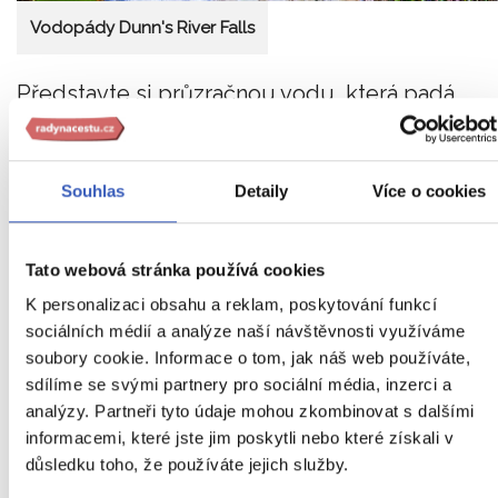
Vodopády Dunn's River Falls
Představte si průzračnou vodu, která padá
kaskádovitě dolů po schodech z přírodní skály
v délce 55 metrů. Vodopády Dunn's River
Souhlas
Detaily
Více o cookies
Falls
poblíž Ocho Rios jsou přírodní krásou,
kde návštěvníci mohou vystoupat po těchto
Tato webová stránka používá cookies
kaskádách a pod vodopádem se smočit. Poku
K personalizaci obsahu a reklam, poskytování funkcí
někdo hledá větší dobrodružství, je tu také
zip
sociálních médií a analýze naší návštěvnosti využíváme
line a několik visutých mostů
.
soubory cookie. Informace o tom, jak náš web používáte,
sdílíme se svými partnery pro sociální média, inzerci a
analýzy. Partneři tyto údaje mohou zkombinovat s dalšími
informacemi, které jste jim poskytli nebo které získali v
8. Ostrov zrodu agenta 007
důsledku toho, že používáte jejich služby.