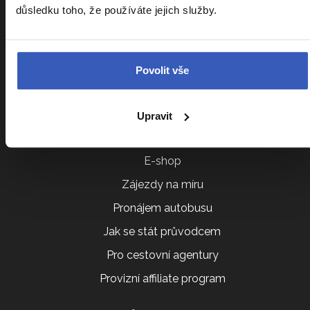
Ptáte se nás
důsledku toho, že používáte jejich služby.
Všeobecné obchodní podmínky
Další služby
Povolit vše
Akce a besedy
Upravit
Darujte zájezd
E-shop
Zájezdy na míru
Pronájem autobusu
Jak se stát průvodcem
Pro cestovní agentury
Provizní affiliate program