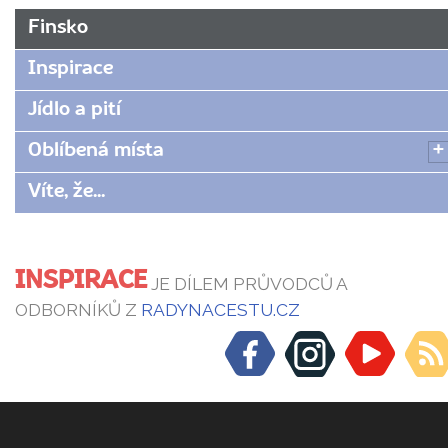
Finsko
Inspirace
Jídlo a pití
Oblíbená místa
Víte, že...
INSPIRACE
JE DÍLEM PRŮVODCŮ A
ODBORNÍKŮ Z
RADYNACESTU.CZ