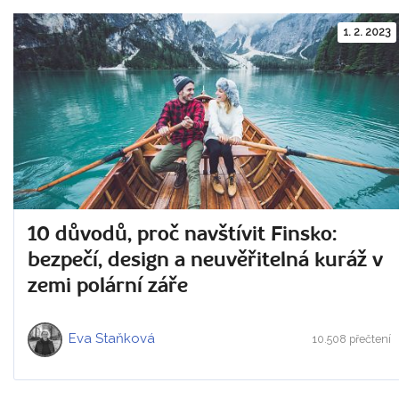
1. 2. 2023
10 důvodů, proč navštívit Finsko:
bezpečí, design a neuvěřitelná kuráž v
zemi polární záře
Eva Staňková
10.508 přečtení