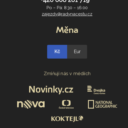
Po – Pá: 8:30 – 16:00
zajezdy@radynacestu.cz
Měna
Kč
Eur
Zmiňují nás v médiích