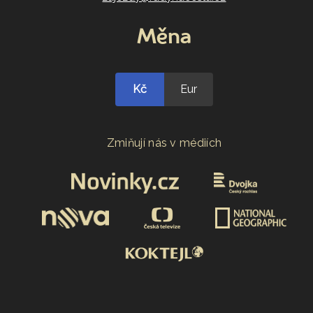
Měna
Kč
Eur
Zmiňují nás v médiích