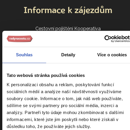
Informace k zájezdům
Cestovní pojištění Kooperativa
Cestovní pojištění Slavia
Kalendář zájezdů
Souhlas
Detaily
Více o cookies
Srovnání zájezdů
Náročnost zájezdů
Tato webová stránka používá cookies
Sdílení pokoje
K personalizaci obsahu a reklam, poskytování funkcí
Parkování na letišti
sociálních médií a analýze naší návštěvnosti využíváme
VIP vyzvednutí u domu
soubory cookie. Informace o tom, jak náš web používáte,
sdílíme se svými partnery pro sociální média, inzerci a
Cestovatelský klub
analýzy. Partneři tyto údaje mohou zkombinovat s dalšími
Ptáte se nás
informacemi, které jste jim poskytli nebo které získali v
důsledku toho, že používáte jejich služby.
Všeobecné obchodní podmínky