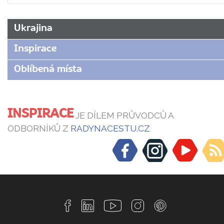
Ukrajina
Inspirace
Oblíbená místa
INSPIRACE
JE DÍLEM PRŮVODCŮ A
ODBORNÍKŮ Z
RADYNACESTU.CZ