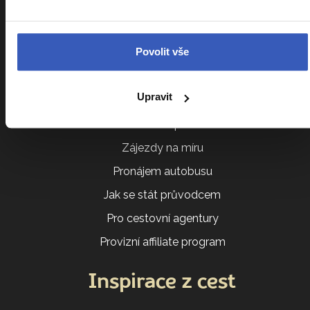
Další služby
Povolit vše
Akce a besedy
Upravit
Darujte zájezd
E-shop
Zájezdy na míru
Pronájem autobusu
Jak se stát průvodcem
Pro cestovní agentury
Provizní affiliate program
Inspirace z cest