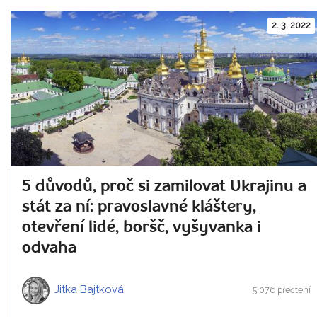
2. 3. 2022
5 důvodů, proč si zamilovat Ukrajinu a
stát za ní: pravoslavné kláštery,
otevření lidé, boršč, vyšyvanka i
odvaha
Jitka Bajtková
5.076 přečtení