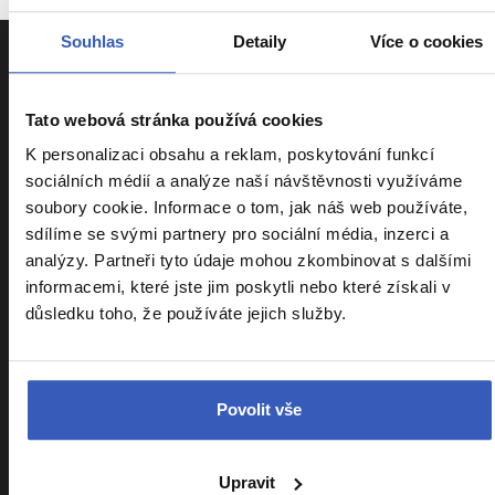
Souhlas
Detaily
Více o cookies
Tato webová stránka používá cookies
K personalizaci obsahu a reklam, poskytování funkcí
Informace k zájezdům
sociálních médií a analýze naší návštěvnosti využíváme
soubory cookie. Informace o tom, jak náš web používáte,
sdílíme se svými partnery pro sociální média, inzerci a
Cestovní pojištění Kooperativa
analýzy. Partneři tyto údaje mohou zkombinovat s dalšími
Cestovní pojištění Slavia
informacemi, které jste jim poskytli nebo které získali v
Kalendář zájezdů
důsledku toho, že používáte jejich služby.
Srovnání zájezdů
Náročnost zájezdů
Povolit vše
Sdílení pokoje
Parkování na letišti
Upravit