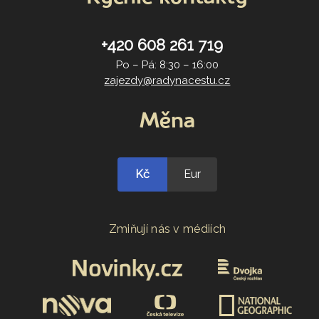
+420 608 261 719
Po – Pá: 8:30 – 16:00
zajezdy@radynacestu.cz
Měna
Kč
Eur
Zmiňují nás v médiích