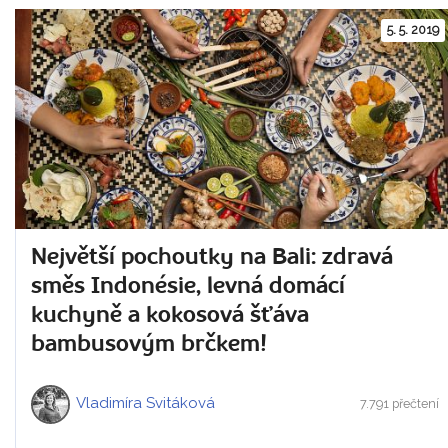
5. 5. 2019
Největší pochoutky na Bali: zdravá
směs Indonésie, levná domácí
kuchyně a kokosová šťáva
bambusovým brčkem!
Vladimíra Svitáková
7.791 přečtení