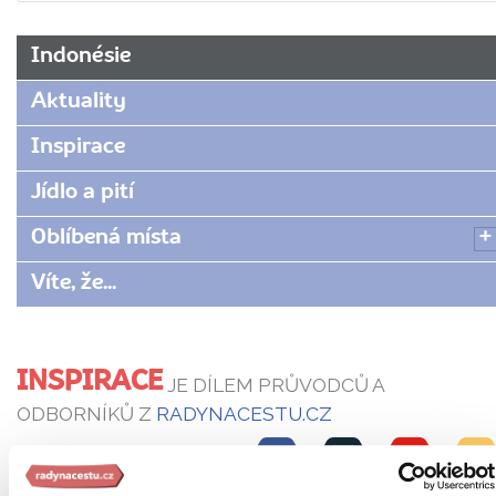
Indonésie
Aktuality
Inspirace
Jídlo a pití
Oblíbená místa
Víte, že...
INSPIRACE
JE DÍLEM PRŮVODCŮ A
ODBORNÍKŮ Z
RADYNACESTU.CZ