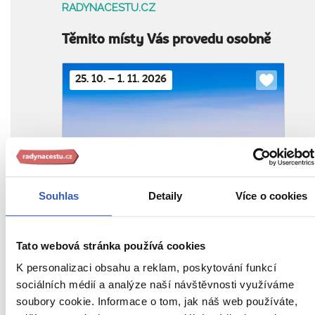
RADYNACESTU.CZ
Těmito místy Vás provedu osobně
25. 10. – 1. 11. 2026
Do
oblíbenýc
To nejlepší z Jordánska + POBYT U
RUDÉHO A MRTVÉHO MOŘE
Souhlas
Detaily
Více o cookies
z Prahy
41 990 Kč
4. – 8. 11. 2026
Tato webová stránka používá cookies
Do
K personalizaci obsahu a reklam, poskytování funkcí
oblíbenýc
sociálních médií a analýze naší návštěvnosti využíváme
soubory cookie. Informace o tom, jak náš web používáte,
To nejlepší z Jordánska + NOC V