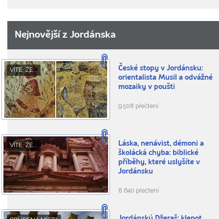
Nejnovější z Jordánska
České stopy v Jordánsku:
VÍTE, ŽE...
orientalista Musil a odvážné
mozaiky v poušti
9.508 přečtení
Láska, nenávist, démoni a
VÍTE, ŽE...
školácká chyba: biblické
příběhy, které uslyšíte v
Jordánsku
8.640 přečtení
Jordánský Džeraš: klenot