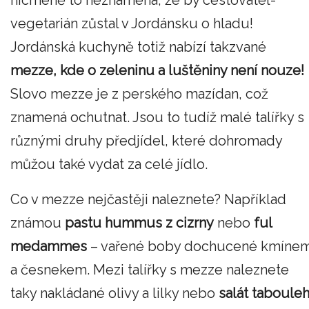
vegetarián zůstal v Jordánsku o hladu!
Jordánská kuchyně totiž nabízí takzvané
mezze, kde o zeleninu a luštěniny není nouze!
Slovo mezze je z perského mazídan, což
znamená ochutnat. Jsou to tudíž malé talířky s
různými druhy předjídel, které dohromady
můžou také vydat za celé jídlo.
Co v mezze nejčastěji naleznete? Například
známou
pastu hummus z cizrny
nebo
ful
medammes
– vařené boby dochucené kmíne
a česnekem. Mezi talířky s mezze naleznete
taky nakládané olivy a lilky nebo
salát taboule