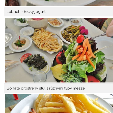
Labneh - řecký jogurt
Bohatě prostřený stůl s různými typy mezze