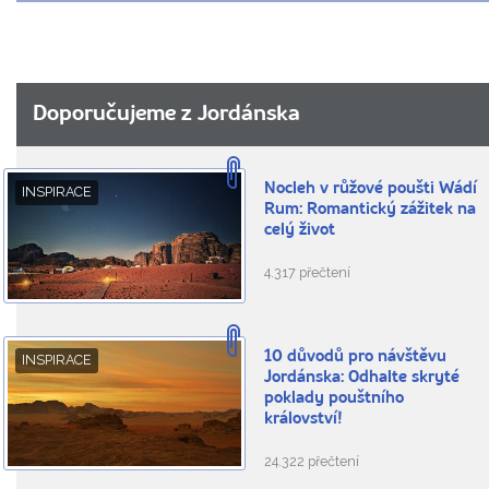
Doporučujeme z Jordánska
Nocleh v růžové poušti Wádí
INSPIRACE
Rum: Romantický zážitek na
celý život
4.317 přečtení
10 důvodů pro návštěvu
INSPIRACE
Jordánska: Odhalte skryté
poklady pouštního
království!
24.322 přečtení