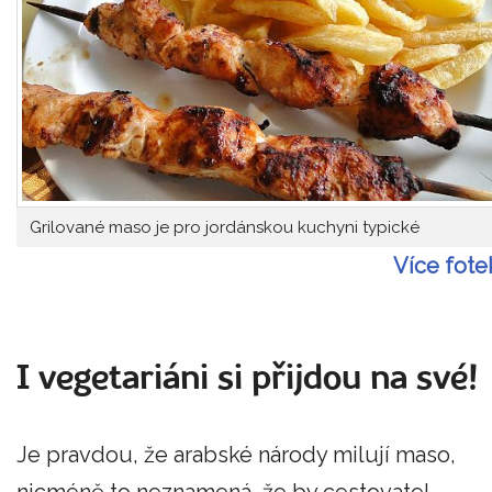
Grilované maso je pro jordánskou kuchyni typické
Více fote
I vegetariáni si přijdou na své!
Je pravdou, že arabské národy milují maso,
nicméně to neznamená, že by cestovatel-