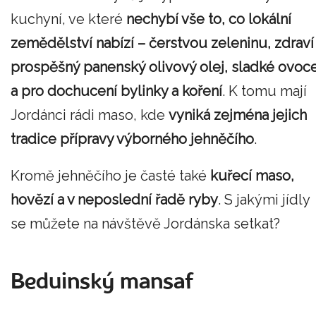
kuchyní, ve které
nechybí vše to, co lokální
zemědělství nabízí – čerstvou zeleninu, zdraví
prospěšný panenský olivový olej, sladké ovoc
a pro dochucení bylinky a koření
. K tomu mají
Jordánci rádi maso, kde
vyniká zejména jejich
tradice přípravy výborného jehněčího
.
Kromě jehněčího je časté také
kuřecí maso,
hovězí a v neposlední řadě ryby
. S jakými jídly
se můžete na návštěvě Jordánska setkat?
Beduinský mansaf