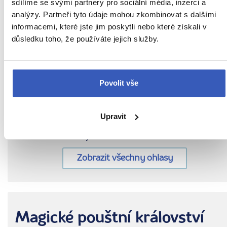
sdílíme se svými partnery pro sociální média, inzerci a
POUŠTI WÁDÍ RUM + RUDÉ A
analýzy. Partneři tyto údaje mohou zkombinovat s dalšími
MRTVÉ MOŘE
informacemi, které jste jim poskytli nebo které získali v
z Prahy
37 990 Kč
důsledku toho, že používáte jejich služby.
Vyberte si z mých 9 zájezdů
Povolit vše
Nejnovější ohlas od cestovatele
Průvodkyně byla vždy připravena
Upravit
pomoci a odpověděla na všechny mé
otázky.
Zobrazit všechny ohlasy
Magické pouštní království