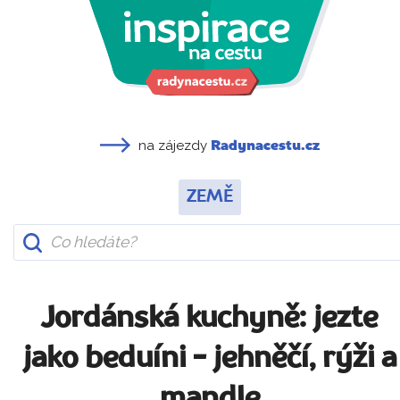
na zájezdy
Radynacestu.cz
ZEMĚ
Jordánská kuchyně: jezte
jako beduíni - jehněčí, rýži a
mandle