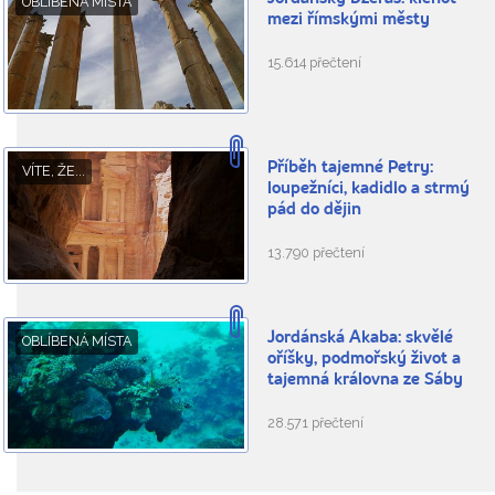
OBLÍBENÁ MÍSTA
mezi římskými městy
15.614 přečtení
Příběh tajemné Petry:
VÍTE, ŽE...
loupežníci, kadidlo a strmý
pád do dějin
13.790 přečtení
Jordánská Akaba: skvělé
OBLÍBENÁ MÍSTA
oříšky, podmořský život a
tajemná královna ze Sáby
28.571 přečtení