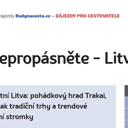
zájezdy
Radynacestu.cz
–
ZÁJEZDY PRO CESTOVATELE
epropásněte - Lit
ní Litva: pohádkový hrad Trakai,
tak tradiční trhy a trendové
ní stromky