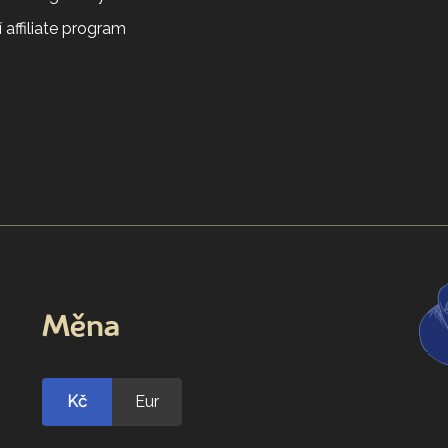
 affiliate program
Měna
Kč
Eur