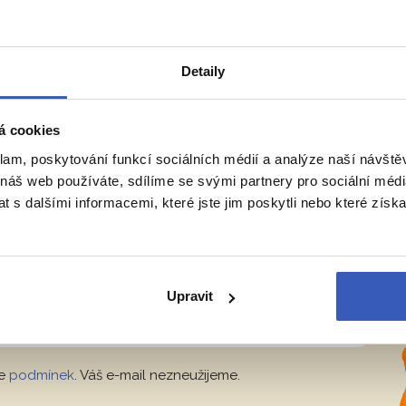
26 990 Kč
Detaily
ODBORNÍKŮ Z
RADYNACESTU.CZ
á cookies
klam, poskytování funkcí sociálních médií a analýze naší návšt
 náš web používáte, sdílíme se svými partnery pro sociální média
vělá místa
 s dalšími informacemi, které jste jim poskytli nebo které získa
tup ke skrytým perlám v Evropě i ve
ovatelské osobnosti.
Upravit
Přihlásit se
le
podmínek
. Váš e-mail nezneužijeme.