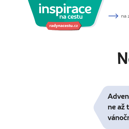
na 
N
Advent
ne až 
vánoč