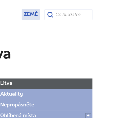
ZEMĚ
va
Litva
Aktuality
Nepropásněte
Oblíbená místa