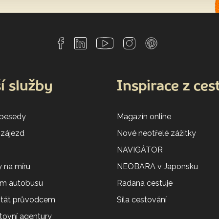
í služby
Inspirace z ces
 besedy
Magazín online
 zájezd
Nové neotřelé zážitky
NAVIGÁTOR
 na míru
NEOBARA v Japonsku
em autobusu
Radana cestuje
 stát průvodcem
Síla cestování
tovní agentury