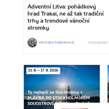
Adventní Litva: pohádkový
hrad Trakai, ne až tak tradiční
trhy a trendové vánoční
stromky
Veronika Kalibánová
2.806 přečtení
13. 8. – 17. 8. 2026
To nejlepší ze Stockholmu +
PLAVBA PO STOCKHOLMSKÉM
SOUOSTROVÍ (letecky z Prahy)