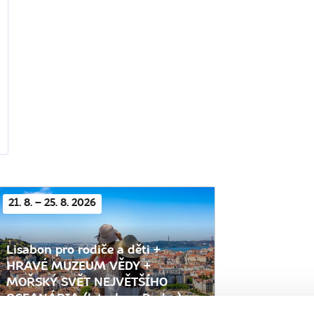
21. 8. – 25. 8. 2026
Lisabon pro rodiče a děti +
HRAVÉ MUZEUM VĚDY +
MOŘSKÝ SVĚT NEJVĚTŠÍHO
OCEANÁRIA (letecky z Prahy)