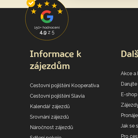
150+ hodnocení
4,9
z 5
Informace k
Dalš
zájezdům
Akce a
Darujte
Cestovní pojištění Kooperativa
E-shop
Cestovní pojištění Slavia
Zájezdy
Kalendář zájezdů
Pronáj
Srovnání zájezdů
Jak se
Náročnost zájezdů
Pro ces
Sdílení pokoje