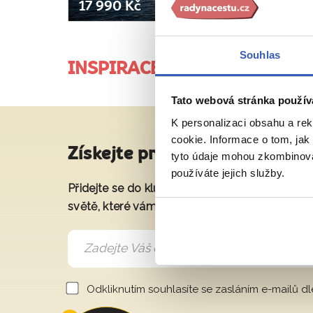
17 990 Kč
Souhlas
INSPIRACE
JE DÍLEM PRŮVODCŮ A 
Tato webová stránka použív
K personalizaci obsahu a re
cookie. Informace o tom, jak
Získejte pravidelné tipy na sk
tyto údaje mohou zkombinovat
používáte jejich služby.
Přidejte se do klubu a získáte exkluzivní přís
světě, které vám představí naše největší cest
Odkliknutím souhlasíte se zasláním e-mailů d