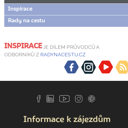
Inspirace
Rady na cestu
INSPIRACE
JE DÍLEM PRŮVODCŮ A
ODBORNÍKŮ Z
RADYNACESTU.CZ
Informace k zájezdům