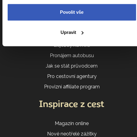
Povolit vše
Akce a besedy
Darujte zájezd
Upravit
E-shop
Zájezdy na míru
Pronájem autobusu
Jak se stát průvodcem
Pro cestovní agentury
Provizní affiliate program
Inspirace z cest
Magazín online
Nové neotřelé zážitky