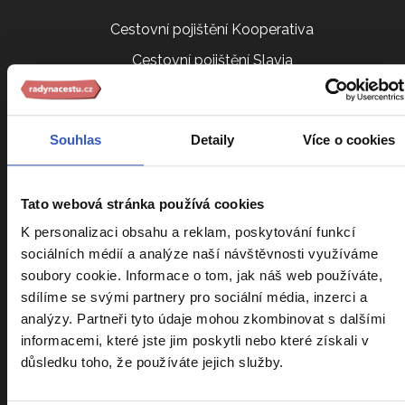
Cestovní pojištění Kooperativa
Cestovní pojištění Slavia
Kalendář zájezdů
Srovnání zájezdů
Souhlas
Detaily
Více o cookies
Náročnost zájezdů
Sdílení pokoje
Tato webová stránka používá cookies
Parkování na letišti
K personalizaci obsahu a reklam, poskytování funkcí
VIP vyzvednutí u domu
sociálních médií a analýze naší návštěvnosti využíváme
Cestovatelský klub
soubory cookie. Informace o tom, jak náš web používáte,
sdílíme se svými partnery pro sociální média, inzerci a
Ptáte se nás
analýzy. Partneři tyto údaje mohou zkombinovat s dalšími
Všeobecné obchodní podmínky
informacemi, které jste jim poskytli nebo které získali v
důsledku toho, že používáte jejich služby.
Další služby