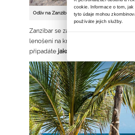
cookie. Informace o tom, jak
Odliv na Zanzibaru
tyto údaje mohou zkombinovat
používáte jejich služby.
Zanzibar se za poslední roky stal vel
lenošení na krásných bílých plážích a 
připadáte
jako v reklamě na dokonal