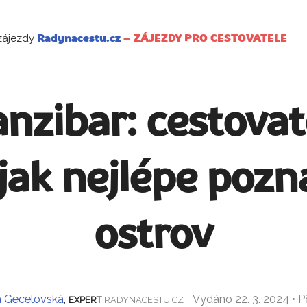
zájezdy
Radynacestu.cz
–
ZÁJEZDY PRO CESTOVATELE
anzibar: cestovat
jak nejlépe poz
ostrov
a Gecelovská
,
Vydáno 22. 3. 2024 • 
EXPERT
RADYNACESTU.CZ