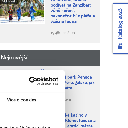
10 důvodů, proč se
NSPIRACE
podívat na Zanzibar:
Katalog 2026
vůně koření,
nekonečné bílé pláže a
vzácná fauna
19.480 přečtení
Nejnovější
Národní park Peneda-
BLÍBENÁ MÍSTA
Gerês: Portugalsko, jak
ho neznáte
256 přečtení
Více o cookies
Královské kasino v
BLÍBENÁ MÍSTA
Murcii: Klenot luxusu a
historie v srdci města
ěvnosti využíváme soubory