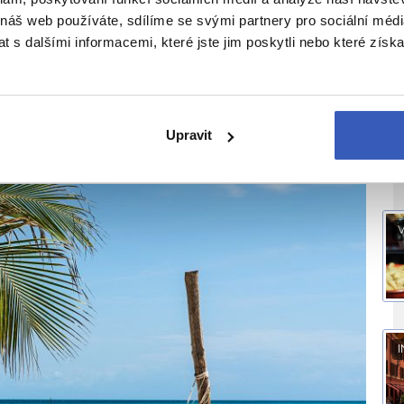
 náš web používáte, sdílíme se svými partnery pro sociální média
 s dalšími informacemi, které jste jim poskytli nebo které získa
I
mi oblíbenou dovolenkovou destinací. Při
koupání v tyrkysových vodách si totiž
Upravit
ou dovolenou
.
V
I