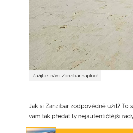
Zažijte s námi Zanzibar naplno!
Jak si Zanzibar zodpovědně užít? To s
vám tak předat ty nejautentičtější rady