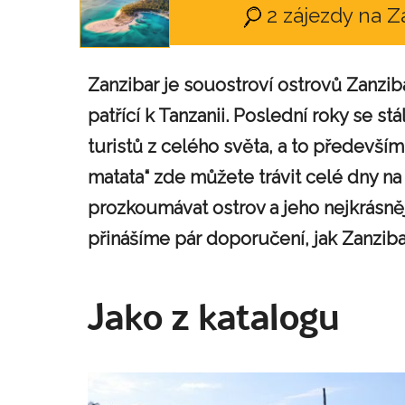
2 zájezdy na 
Zanzibar je souostroví ostrovů Zanzib
patřící k Tanzanii. Poslední roky se s
turistů z celého světa, a to předevší
matata“ zde můžete trávit celé dny n
prozkoumávat ostrov a jeho nejkrásn
přinášíme pár doporučení, jak Zanzibar
Jako z katalogu