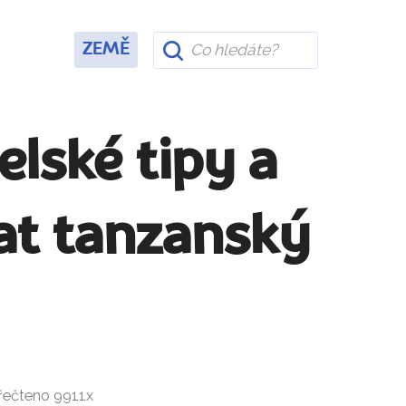
ZEMĚ
elské tipy a
nat tanzanský
Přečteno 9911x