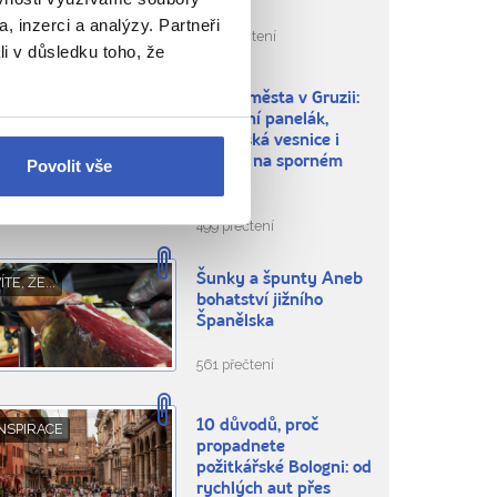
, inzerci a analýzy. Partneři
303 přečtení
li v důsledku toho, že
Skalní města v Gruzii:
NSPIRACE
jeskynní panelák,
pohanská vesnice i
klášter na sporném
Povolit vše
území
499 přečtení
Šunky a špunty Aneb
ÍTE, ŽE...
bohatství jižního
Španělska
561 přečtení
10 důvodů, proč
NSPIRACE
propadnete
požitkářské Bologni: od
rychlých aut přes