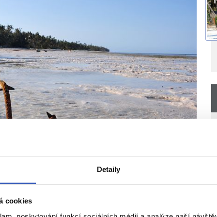
I
O
Detaily
O
á cookies
klam, poskytování funkcí sociálních médií a analýze naší návšt