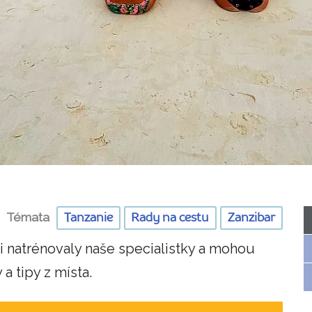
Témata
Tanzanie
Rady na cestu
Zanzibar
i natrénovaly naše specialistky a mohou
 a tipy z místa.