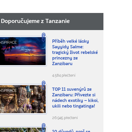
Doporučujeme z Tanzanie
Příběh velké lásky
NSPIRACE
Sayyidy Salme:
tragický život rebelské
princezny ze
Zanzibaru
4.584 přečtení
TOP 11 suvenýrů ze
NSPIRACE
Zanzibaru: Přivezte si
nádech exotiky – kikoi,
ukili nebo tingatinga!
26.945 přečtení