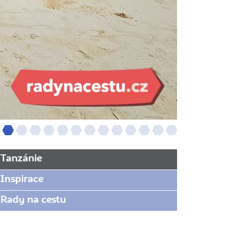
Tanzánie
Inspirace
Rady na cestu