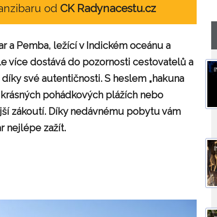
Zanzibaru od
CK Radynacestu.cz
ar a Pemba, ležící v Indickém oceánu a
tále více dostává do pozornosti cestovatelů a
I
m díky své autentičnosti. S heslem „hakuna
a krásných pohádkových plážích nebo
ější zákoutí. Díky nedávnému pobytu vám
 nejlépe zažít.
I