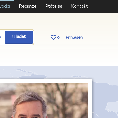
vodci
Recenze
Ptáte se
Kontakt
ě
Hledat
0
Přihlášení