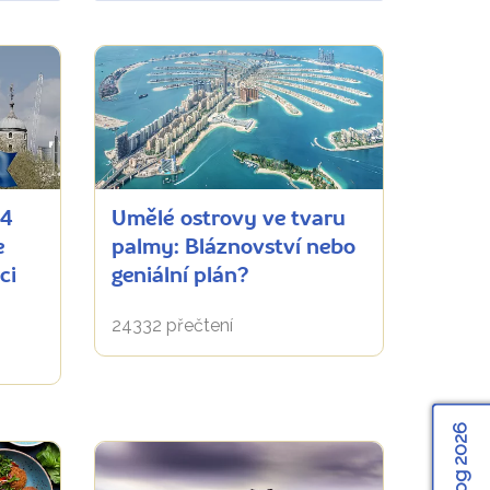
 4
Umělé ostrovy ve tvaru
e
palmy: Bláznovství nebo
ci
geniální plán?
24332 přečtení
Katalog 2026