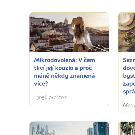
Mikrodovolená: V čem
Sez
tkví její kouzlo a proč
dovo
méně někdy znamená
byst
více?
zapo
sprá
13056 přečtení
68117