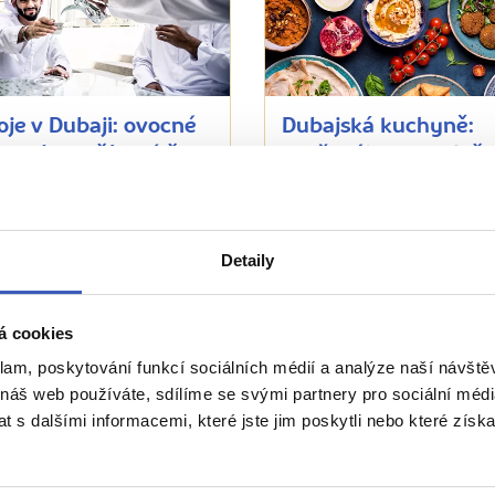
je v Dubaji: ovocné
Dubajská kuchyně:
y, káva a čínský čaj
vepřového se nedočk
velbloudího ano
 přečtení
13618 přečtení
Detaily
Zobrazit
1
další
...
á cookies
klam, poskytování funkcí sociálních médií a analýze naší návšt
 náš web používáte, sdílíme se svými partnery pro sociální média
 s dalšími informacemi, které jste jim poskytli nebo které získa
ie
Belgie
Francie
Irsko
Itálie