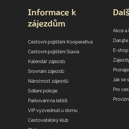
Informace k
Dalš
zájezdům
Akce a
Darujte
Cestovní pojištění Kooperativa
E-shop
Cestovní pojištění Slavia
Zájezdy
Kalendář zájezdů
Pronáj
Srovnání zájezdů
Jak se
Náročnost zájezdů
Pro ces
Sdílení pokoje
Provizní
Parkování na letišti
VIP vyzvednutí u domu
Cestovatelský klub