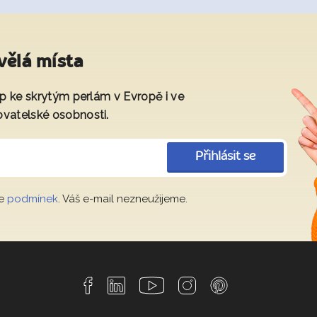
vělá místa
tup ke skrytým perlám v Evropě i ve
ovatelské osobnosti.
Přihlásit se
le
podmínek
. Váš e-mail nezneužijeme.