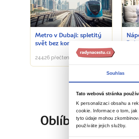
Metro v Dubaji: spletitý
Nápo
svět bez konkurence
šťáv
24426 přečtení
13060
Souhlas
Tato webová stránka použív
K personalizaci obsahu a re
cookie. Informace o tom, jak
Oblíbené cíle
tyto údaje mohou zkombinovat
Angl
používáte jejich služby.