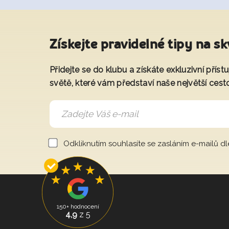
Získejte pravidelné tipy na sk
Přidejte se do klubu a získáte exkluzivní přís
světě, které vám představí naše největší cest
Odkliknutím souhlasíte se zasláním e-mailů d
150+ hodnocení
4,9
z 5