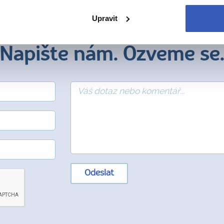
Upravit
Napište nám. Ozveme se
Odeslat