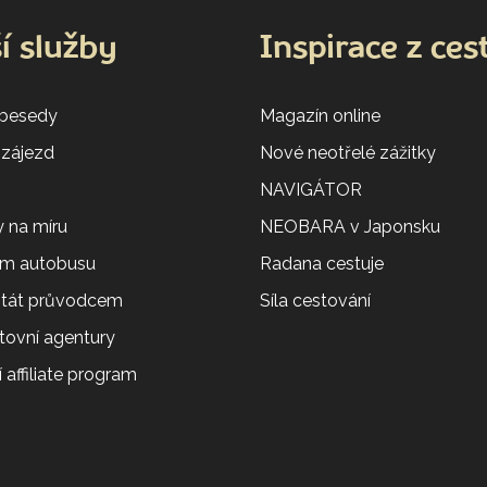
í služby
Inspirace z ces
 besedy
Magazín online
 zájezd
Nové neotřelé zážitky
NAVIGÁTOR
 na míru
NEOBARA v Japonsku
em autobusu
Radana cestuje
 stát průvodcem
Síla cestování
tovní agentury
 affiliate program