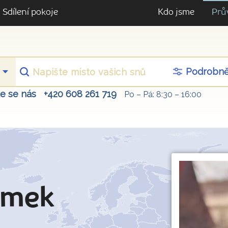
Sdílení pokoje
Kdo jsme
Prů
Podrobn
te se nás
+420 608 261 719
Po – Pá: 8:30 – 16:00
imek