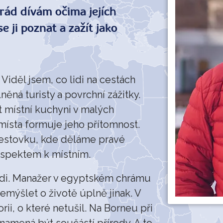
rád dívám očima jejích
e ji poznat a zažít jako
Viděl jsem, co lidi na cestách
něná turisty a povrchní zážitky.
t místní kuchyni v malých
místa formuje jeho přítomnost.
cestovku, kde děláme pravé
respektem k místním.
 lidi. Manažer v egyptském chrámu
emýšlet o životě úplně jinak. V
ii, o které netušil. Na Borneu při
namená být součástí přírody. A to