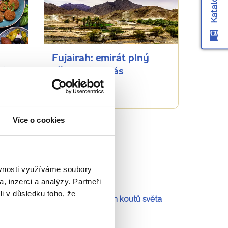
Fujairah: emirát plný
áte,
přírodních krás
16716 přečtení
Více o cookies
ěvnosti využíváme soubory
, inzerci a analýzy. Partneři
li v důsledku toho, že
Portugalsko
a
54 dalších koutů světa