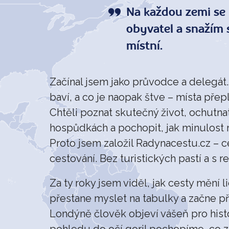
Na každou zemi se 
obyvatel a snažím s
místní.
Začínal jsem jako průvodce a delegát. 
baví, a co je naopak štve – místa přepl
Chtěli poznat skutečný život, ochutna
hospůdkách a pochopit, jak minulost 
Proto jsem založil Radynacestu.cz – 
cestování. Bez turistických pastí a s 
Za ty roky jsem viděl, jak cesty mění
přestane myslet na tabulky a začne př
Londýně člověk objeví vášeň pro histor
pohledu do očí goril pochopíme, co z