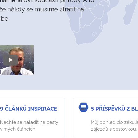
že někdy se musíme ztratit na
ebe.
9 ČLÁNKŮ INSPIRACE
5 PŘÍSPĚVKŮ Z B
Nechte se naladit na cesty
Můj pohled do zákulis
v mých článcích.
zájezdů s cestovkou.