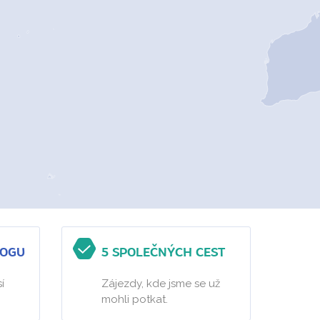
LOGU
5 SPOLEČNÝCH CEST
í
Zájezdy, kde jsme se už
mohli potkat.