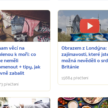
nam věcí na
Obrazem z Londýna:
lenou k moři: co
zajímavosti, které jst
e neměli
možná nevěděli o srd
menout + tipy, jak
Británie
vně zabalit
15684 přečtení
3 přečtení