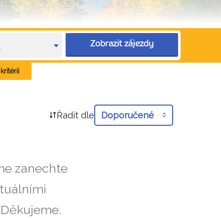
Zobrazit zájezdy
e
ritérií
Řadit dle
Doporučené
íme zanechte
tuálními
. Děkujeme.