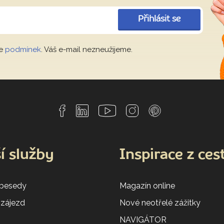
Přihlásit se
le
podmínek
. Váš e-mail nezneužijeme.
í služby
Inspirace z ces
 besedy
Magazín online
 zájezd
Nové neotřelé zážitky
NAVIGÁTOR