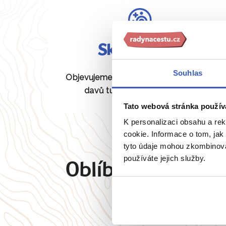
Skryté perly
Souhlas
Objevujeme pro vás unikátní místa bez
davů turistů, která jiní neznají.
Tato webová stránka použív
K personalizaci obsahu a re
cookie. Informace o tom, jak
tyto údaje mohou zkombinovat
používáte jejich služby.
Oblíbené cíle
Angl