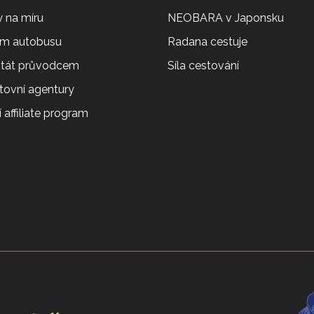
 na míru
NEOBARA v Japonsku
em autobusu
Radana cestuje
 stát průvodcem
Síla cestování
tovní agentury
 affiliate program