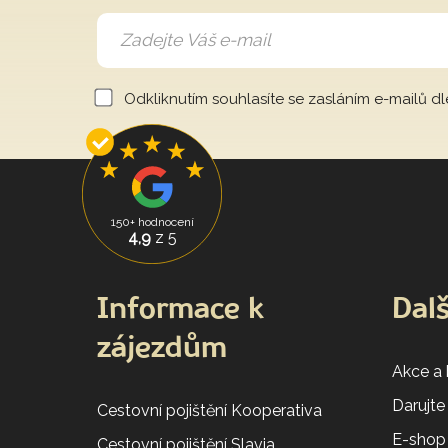
Odkliknutím souhlasíte se zasláním e-mailů d
150+ hodnocení
4,9
z 5
Informace k
Dalš
zájezdům
Akce a
Darujte
Cestovní pojištění Kooperativa
E-shop
Cestovní pojištění Slavia