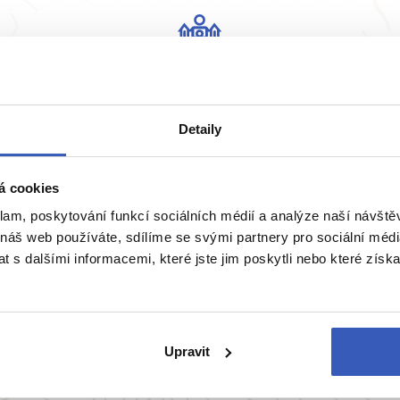
Žádná masovka
Detaily
Na zájezd bereme maximálně 15 osob
pro dobrou atmosféru.
á cookies
klam, poskytování funkcí sociálních médií a analýze naší návšt
 náš web používáte, sdílíme se svými partnery pro sociální média
 s dalšími informacemi, které jste jim poskytli nebo které získa
ie
Belgie
Francie
Irsko
Itálie
Upravit