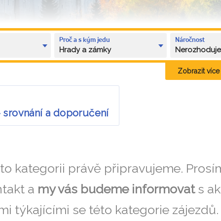
Proč a s kým jedu
Náročnost
Hrady a zámky
Nerozhoduj
Zobrazit více k
 srovnání a doporučení
éto kategorii právě připravujeme. Pros
takt a
my vás budeme informovat
s ak
i týkajícími se této kategorie zájezdů