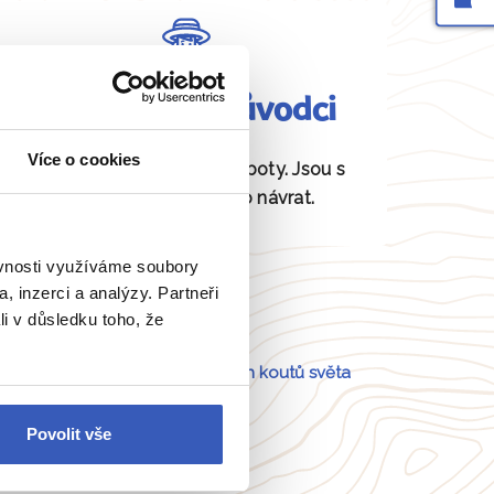
Fundovaní průvodci
Více o cookies
Daná místa znají jako své boty. Jsou s
vámi od odjezdu až po návrat.
ěvnosti využíváme soubory
, inzerci a analýzy. Partneři
li v důsledku toho, že
Portugalsko
a
54 dalších koutů světa
Povolit vše