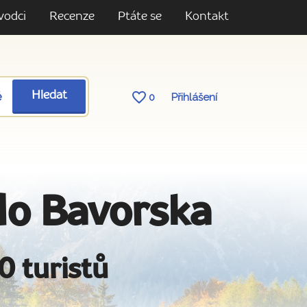
vodci
Recenze
Ptáte se
Kontakt
ě
Hledat
0
Přihlášení
do Bavorska
0 turistů