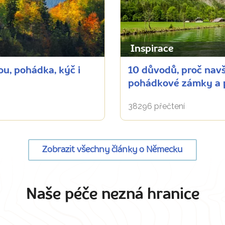
Inspirace
u, pohádka, kýč i
10 důvodů, proč navš
pohádkové zámky a p
38296 přečtení
Zobrazit všechny články o Německu
Naše péče nezná hranice