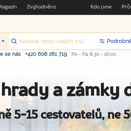
Magazín
Zvýhodněno
Kdo jsme
Prů
Podrobn
te se nás
+420 608 261 719
Po – Pá: 8:30 – 16:00
 hrady a zámky 
ně 5-15 cestovatelů, ne 5