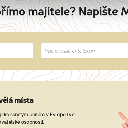
přímo majitele? Napište 
vělá místa
tup ke skrytým perlám v Evropě i ve
ovatelské osobnosti.