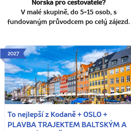
Norska pro cestovatele?
V malé skupině, do 5-15 osob, s
fundovaným průvodcem po celý zájezd.
2027
To nejlepší z Kodaně + OSLO +
PLAVBA TRAJEKTEM BALTSKÝM A