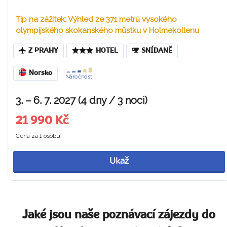
Tip na zážitek: Výhled ze 371 metrů vysokého
olympijského skokanského můstku v Holmekollenu
Z PRAHY
HOTEL
SNÍDANĚ
Norsko
Náročnost
3. – 6. 7. 2027 (4 dny / 3 noci)
21 990 Kč
Cena za 1 osobu
Ukaž
Jaké jsou naše poznávací zájezdy do