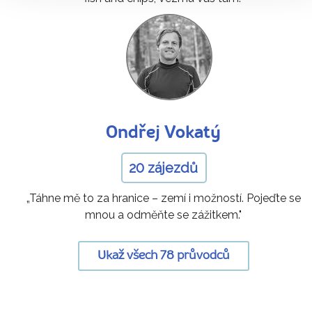
Ondřej Vokatý
20 zájezdů
„Táhne mě to za hranice – zemí i možností. Pojeďte se
mnou a odměňte se zážitkem."
Ukaž všech 78 průvodců