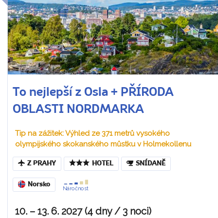
To nejlepší z Osla + PŘÍRODA
OBLASTI NORDMARKA
Tip na zážitek: Výhled ze 371 metrů vysokého
olympijského skokanského můstku v Holmekollenu
Z PRAHY
HOTEL
SNÍDANĚ
Norsko
Náročnost
10. – 13. 6. 2027 (4 dny / 3 noci)