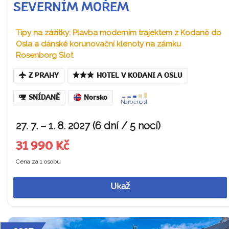
SEVERNÍM MOŘEM
Tipy na zážitky: Plavba moderním trajektem z Kodaně do
Osla a dánské korunovační klenoty na zámku
Rosenborg Slot
Z PRAHY
HOTEL V KODANI A OSLU
SNÍDANĚ
Norsko
Náročnost
27. 7. – 1. 8. 2027 (6 dní / 5 nocí)
31 990 Kč
Cena za 1 osobu
Ukaž