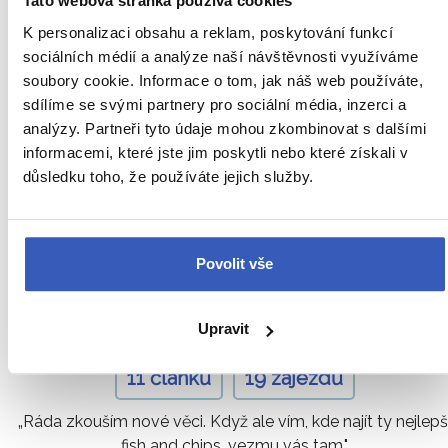
Tato webová stránka používá cookies
K personalizaci obsahu a reklam, poskytování funkcí
Naši průvodci vás zavedou i tam,
sociálních médií a analýze naší návštěvnosti využíváme
soubory cookie. Informace o tom, jak náš web používáte,
kde to jiní neznají
sdílíme se svými partnery pro sociální média, inzerci a
analýzy. Partneři tyto údaje mohou zkombinovat s dalšími
informacemi, které jste jim poskytli nebo které získali v
důsledku toho, že používáte jejich služby.
Povolit vše
Eva Staňková
Upravit
11 článků
19 zájezdů
„Ráda zkouším nové věci. Když ale vím, kde najít ty nejlepš
fish and chips, vezmu vás tam."