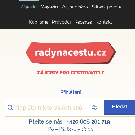
Zájezdy
Magazín
Zvýhodněno
Sdílení pokoje
Kdo jsme
Průvodci
Recenze
Kontakt
ZÁJEZDY PRO CESTOVATELE
Přihlášení
Hledat
Ptejte se nás
+420 608 261 719
Po – Pá: 8:30 – 16:00