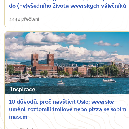
do (ne)všedního života severských válečníků
4442 přečtení
Inspirace
10 důvodů, proč navštívit Oslo: severské
umění, roztomilí trollové nebo pizza se sobím
masem