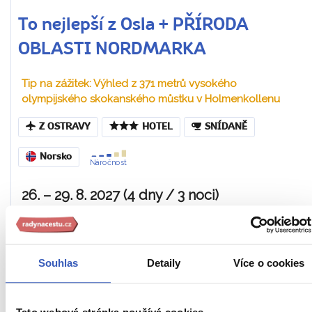
To nejlepší z Osla + PŘÍRODA
OBLASTI NORDMARKA
Tip na zážitek: Výhled z 371 metrů vysokého
olympijského skokanského můstku v Holmenkollenu
Z OSTRAVY
HOTEL
SNÍDANĚ
Norsko
Náročnost
26. – 29. 8. 2027 (4 dny / 3 noci)
23 590 Kč
Cena za 1 osobu
Souhlas
Detaily
Více o cookies
Ukaž