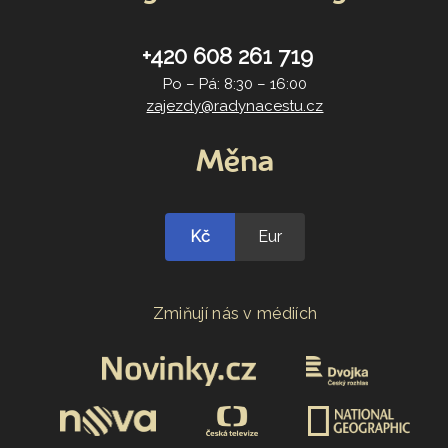
+420 608 261 719
Po – Pá: 8:30 – 16:00
zajezdy@radynacestu.cz
Měna
Kč
Eur
Zmiňují nás v médiích