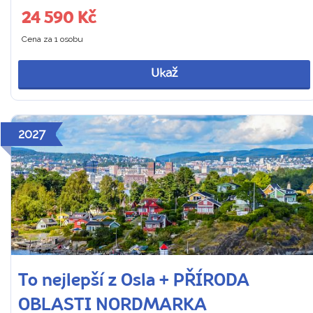
24 590 Kč
Cena za 1 osobu
Ukaž
2027
To nejlepší z Osla + PŘÍRODA
OBLASTI NORDMARKA