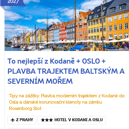
2027
To nejlepší z Kodaně + OSLO +
PLAVBA TRAJEKTEM BALTSKÝM A
SEVERNÍM MOŘEM
Tipy na zážitky: Plavba moderním trajektem z Kodaně do
Osla a dánské korunovační klenoty na zámku
Rosenborg Slot
Z PRAHY
HOTEL V KODANI A OSLU