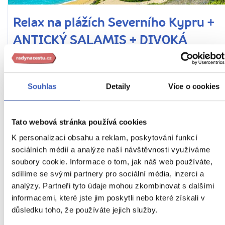
Relax na plážích Severního Kypru +
ANTICKÝ SALAMIS + DIVOKÁ
PŘÍRODA KARPASU
Tipy na zážitky: Prohlídka antických památek v Salamisu
Souhlas
Detaily
Více o cookies
a návštěva rezervace Karpas i severokyperské speciality
Z PRAHY
HOTEL
POLOPENZE
Tato webová stránka používá cookies
Kypr
K personalizaci obsahu a reklam, poskytování funkcí
Náročnost
sociálních médií a analýze naší návštěvnosti využíváme
9. – 16. 6. 2027 (8 dní / 7 nocí)
soubory cookie. Informace o tom, jak náš web používáte,
sdílíme se svými partnery pro sociální média, inzerci a
42 990 Kč
analýzy. Partneři tyto údaje mohou zkombinovat s dalšími
informacemi, které jste jim poskytli nebo které získali v
Cena za 1 osobu
důsledku toho, že používáte jejich služby.
Ukaž