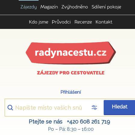
Zájezdy
Magazín
Zvýhodněno
Sdílení pokoje
Kdo jsme
Průvodci
Recenze
Kontakt
ZÁJEZDY PRO CESTOVATELE
Přihlášení
Hledat
Ptejte se nás
+420 608 261 719
Po – Pá: 8:30 – 16:00