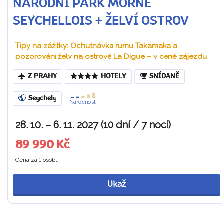
NÁRODNÍ PARK MORNE
SEYCHELLOIS + ŽELVÍ OSTROV
Tipy na zážitky: Ochutnávka rumu Takamaka a
pozorování želv na ostrově La Digue – v ceně zájezdu
Z PRAHY
HOTELY
SNÍDANĚ
Seychely
Náročnost
28. 10. – 6. 11. 2027 (10 dní / 7 nocí)
89 990 Kč
Cena za 1 osobu
Ukaž