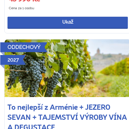
Cena za 1 osobu
Ukaž
ODDECHOVÝ
2027
To nejlepší z Arménie + JEZERO
SEVAN + TAJEMSTVÍ VÝROBY VÍNA
A DEGUSTACE