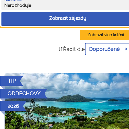
Nerozhoduje
Zobrazit zájezdy
Zobrazit více kritérií
Řadit dle
Doporučené
TIP
ODDECHOVÝ
2026