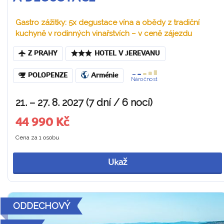
Gastro zážitky: 5x degustace vína a obědy z tradiční
kuchyně v rodinných vinařstvích – v ceně zájezdu
Z PRAHY
HOTEL V JEREVANU
POLOPENZE
Arménie
Náročnost
21. – 27. 8. 2027 (7 dní / 6 nocí)
44 990 Kč
Cena za 1 osobu
Ukaž
ODDECHOVÝ