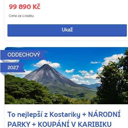
99 890 Kč
Cena za 1 osobu
Ukaž
ODDECHOVÝ
2027
To nejlepší z Kostariky + NÁRODNÍ
PARKY + KOUPÁNÍ V KARIBIKU