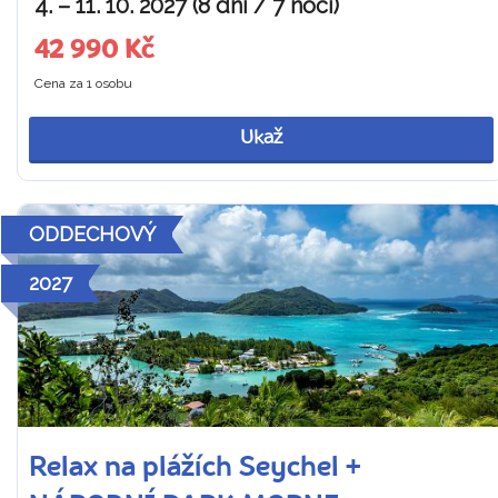
4. – 11. 10. 2027 (8 dní / 7 nocí)
42 990 Kč
Cena za 1 osobu
Ukaž
ODDECHOVÝ
2027
Relax na plážích Seychel +