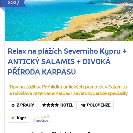
2027
Relax na plážích Severního Kypru +
ANTICKÝ SALAMIS + DIVOKÁ
PŘÍRODA KARPASU
Tipy na zážitky: Prohlídka antických památek v Salamisu
a návštěva rezervace Karpas i severokyperské speciality
Z PRAHY
HOTEL
POLOPENZE
Kypr
Náročnost