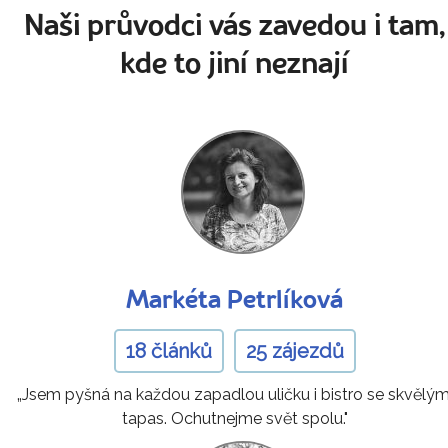
Naši průvodci vás zavedou i tam,
kde to jiní neznají
Markéta Petrlíková
18 článků
25 zájezdů
„Jsem pyšná na každou zapadlou uličku i bistro se skvělým
tapas. Ochutnejme svět spolu."