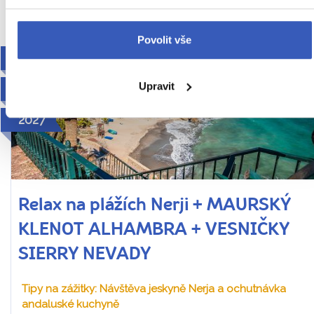
Povolit vše
NOVINKA
Upravit
ODDECHOVÝ
2027
Relax na plážích Nerji + MAURSKÝ
KLENOT ALHAMBRA + VESNIČKY
SIERRY NEVADY
Tipy na zážitky: Návštěva jeskyně Nerja a ochutnávka
andaluské kuchyně