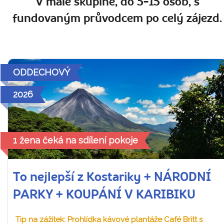
V malé skupině, do 5-15 osob, s
fundovaným průvodcem po celý zájezd.
ODDECHOVÝ
2026
1 žena čeká na sdílení pokoje
To nejlepší z Kostariky + NÁRODNÍ
PARKY + KOUPÁNÍ V KARIBIKU
Tip na zážitek: Prohlídka kávové plantáže Café Britt s