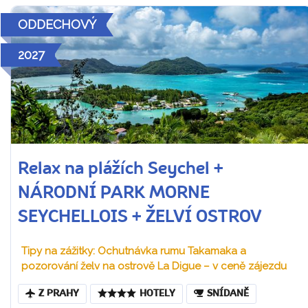
ODDECHOVÝ
2027
Relax na plážích Seychel +
NÁRODNÍ PARK MORNE
SEYCHELLOIS + ŽELVÍ OSTROV
Tipy na zážitky: Ochutnávka rumu Takamaka a
pozorování želv na ostrově La Digue – v ceně zájezdu
Z PRAHY
HOTELY
SNÍDANĚ