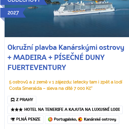
2027
Okružní plavba Kanárskými ostrovy
+ MADEIRA + PÍSEČNÉ DUNY
FUERTEVENTURY
5 ostrovů a 2 země v 1 zájezdu: letecky tam i zpět a lodí
Costa Smeralda – sleva na dítě 7 000 Kč*
Z PRAHY
HOTEL NA TENERIFE A KAJUTA NA LUXUSNÍ LODI
PLNÁ PENZE
Portugalsko
,
Kanárské ostrovy