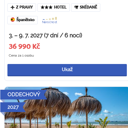
Z PRAHY
HOTEL
SNÍDANĚ
Španělsko
Náročnost
3. – 9. 7. 2027 (7 dní / 6 nocí)
36 990 Kč
Cena za 1 osobu
Ukaž
ODDECHOVÝ
2027