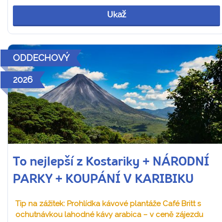
Ukaž
ODDECHOVÝ
2026
To nejlepší z Kostariky + NÁRODNÍ
PARKY + KOUPÁNÍ V KARIBIKU
Tip na zážitek: Prohlídka kávové plantáže Café Britt s
ochutnávkou lahodné kávy arabica – v ceně zájezdu