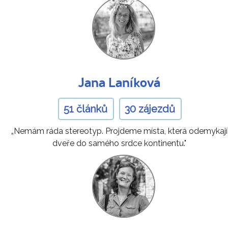
Jana Laníková
51 článků
30 zájezdů
„Nemám ráda stereotyp. Projdeme místa, která odemykají
dveře do samého srdce kontinentu."