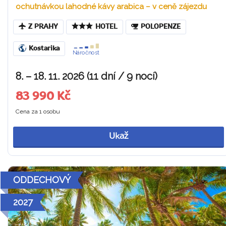
ochutnávkou lahodné kávy arabica – v ceně zájezdu
Z PRAHY
HOTEL
POLOPENZE
Kostarika
Náročnost
8. – 18. 11. 2026 (11 dní / 9 nocí)
83 990 Kč
Cena za 1 osobu
Ukaž
ODDECHOVÝ
2027