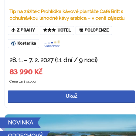
Tip na zážitek: Prohlídka kávové plantáže Café Britt s
ochutnávkou lahodné kávy arabica – v ceně zájezdu
Z PRAHY
HOTEL
POLOPENZE
Kostarika
Náročnost
28. 1. – 7. 2. 2027 (11 dní / 9 nocí)
83 990 Kč
Cena za 1 osobu
Ukaž
NOVINKA
ODDECHOVÝ