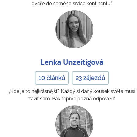
dveře do samého srdce kontinentu."
Lenka Unzeitigová
10 článků
23 zájezdů
„Kde je to nejkrásnější? Každý si daný kousek světa musí
zažít sám. Pak teprve pozná odpověď."