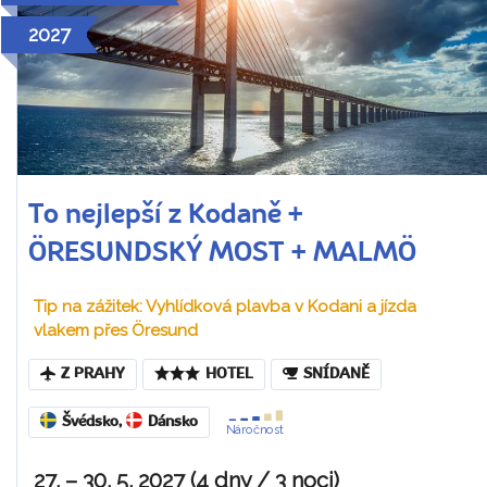
2027
To nejlepší z Kodaně +
ÖRESUNDSKÝ MOST + MALMÖ
Tip na zážitek: Vyhlídková plavba v Kodani a jízda
vlakem přes Öresund
Z PRAHY
HOTEL
SNÍDANĚ
Švédsko
,
Dánsko
Náročnost
27. – 30. 5. 2027 (4 dny / 3 noci)