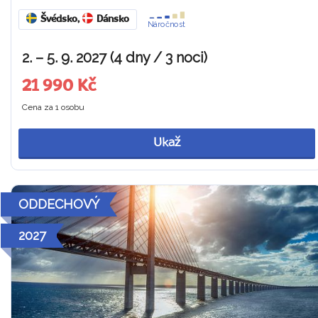
Švédsko
,
Dánsko
Náročnost
2. – 5. 9. 2027 (4 dny / 3 noci)
21 990 Kč
Cena za 1 osobu
Ukaž
ODDECHOVÝ
2027