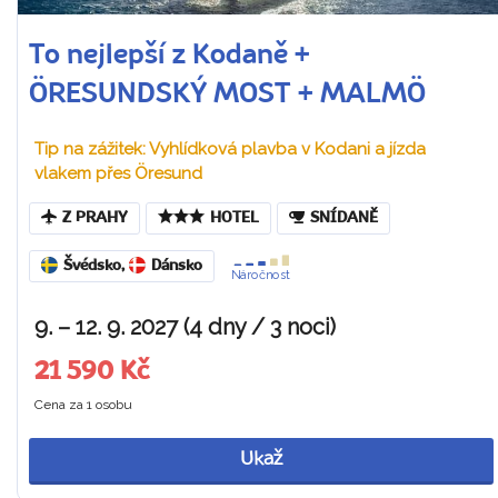
To nejlepší z Kodaně +
ÖRESUNDSKÝ MOST + MALMÖ
Tip na zážitek: Vyhlídková plavba v Kodani a jízda
vlakem přes Öresund
Z PRAHY
HOTEL
SNÍDANĚ
Švédsko
,
Dánsko
Náročnost
9. – 12. 9. 2027 (4 dny / 3 noci)
21 590 Kč
Cena za 1 osobu
Ukaž