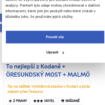
analýzy. Partneři tyto údaje mohou zkombinovat s dalšími
informacemi, které jste jim poskytli nebo které získali v
důsledku toho, že používáte jejich služby.
ODDECHOVÝ
2027
Povolit vše
Upravit
To nejlepší z Kodaně +
ÖRESUNDSKÝ MOST + MALMÖ
Tip na zážitek: Vyhlídková plavba v Kodani a jízda
vlakem přes Öresund
Z PRAHY
HOTEL
SNÍDANĚ