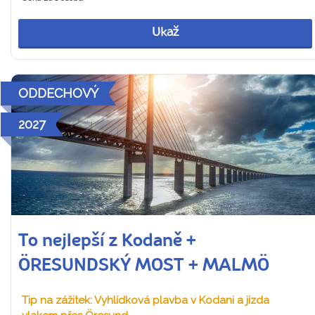
Ukaž
ODDECHOVÝ
2027
To nejlepší z Kodaně +
ÖRESUNDSKÝ MOST + MALMÖ
Tip na zážitek: Vyhlídková plavba v Kodani a jízda