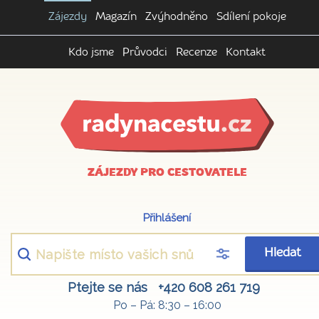
Zájezdy
Magazín
Zvýhodněno
Sdílení pokoje
Kdo jsme
Průvodci
Recenze
Kontakt
ZÁJEZDY PRO CESTOVATELE
Přihlášení
Hledat
Ptejte se nás
+420 608 261 719
Po – Pá: 8:30 – 16:00