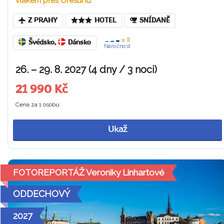
vlakem přes Öresund
Z PRAHY
HOTEL
SNÍDANĚ
Švédsko
,
Dánsko
Náročnost
26. – 29. 8. 2027 (4 dny / 3 noci)
21 990 Kč
Cena za 1 osobu
Ukaž
FOTOREPORTÁŽ Veroniky Linhartové
ODDECHOVÝ
2027