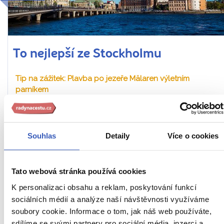
To nejlepší ze Stockholmu
Tip na zážitek: Plavba po jezeře Mälaren výletním
parníkem
Z PRAHY
HOTEL
SNÍDANĚ
Švédsko
Souhlas
Náročnost
Detaily
Více o cookies
2. – 5. 9. 2027 (4 dny / 3 noci)
Tato webová stránka používá cookies
21 990 Kč
K personalizaci obsahu a reklam, poskytování funkcí
Cena za 1 osobu
sociálních médií a analýze naší návštěvnosti využíváme
soubory cookie. Informace o tom, jak náš web používáte,
Ukaž
sdílíme se svými partnery pro sociální média, inzerci a