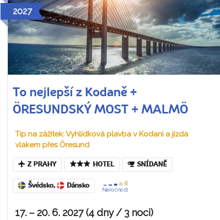
2027
To nejlepší z Kodaně +
ÖRESUNDSKÝ MOST + MALMÖ
Tip na zážitek: Vyhlídková plavba v Kodani a jízda
vlakem přes Öresund
Z PRAHY
HOTEL
SNÍDANĚ
Švédsko
,
Dánsko
Náročnost
17. – 20. 6. 2027 (4 dny / 3 noci)