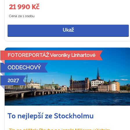
21 990 Kč
Cena za 1 osobu
Ukaž
FOTOREPORTÁŽ Veroniky Linhartové
ODDECHOVÝ
2027
To nejlepší ze Stockholmu