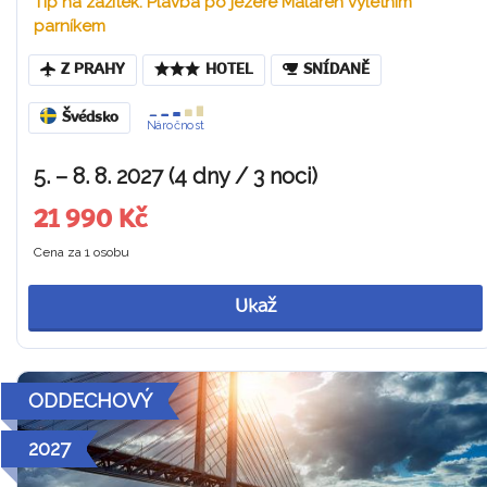
Tip na zážitek: Plavba po jezeře Mälaren výletním
parníkem
Z PRAHY
HOTEL
SNÍDANĚ
Švédsko
Náročnost
5. – 8. 8. 2027 (4 dny / 3 noci)
21 990 Kč
Cena za 1 osobu
Ukaž
ODDECHOVÝ
2027