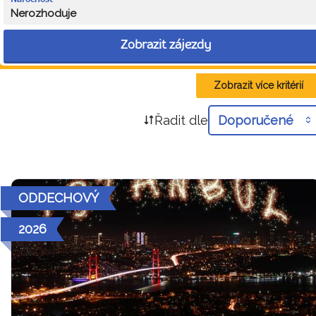
Nerozhoduje
Zobrazit zájezdy
Zobrazit více kritérií
Řadit dle
Doporučené
ODDECHOVÝ
2026