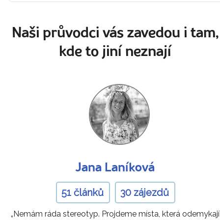
Naši průvodci vás zavedou i tam,
kde to jiní neznají
Jana Laníková
51 článků
30 zájezdů
„Nemám ráda stereotyp. Projdeme místa, která odemykají