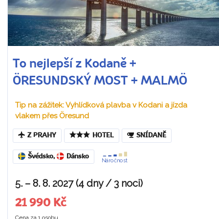
To nejlepší z Kodaně +
ÖRESUNDSKÝ MOST + MALMÖ
Tip na zážitek: Vyhlídková plavba v Kodani a jízda
vlakem přes Öresund
Z PRAHY
HOTEL
SNÍDANĚ
Švédsko
,
Dánsko
Náročnost
5. – 8. 8. 2027 (4 dny / 3 noci)
21 990 Kč
Cena za 1 osobu