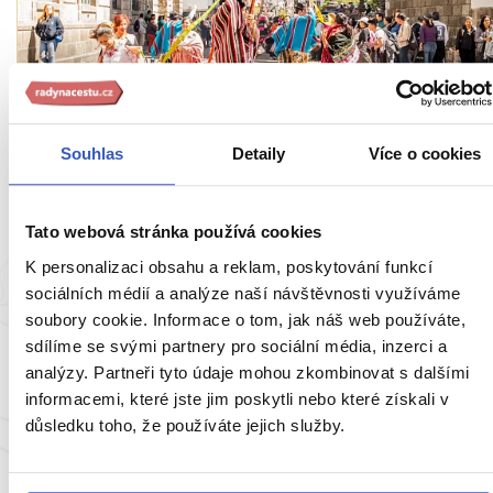
Nepropásněte
Souhlas
Detaily
Více o cookies
Oheň, jóga na Times Square i druidové:
Podívejte se, jak ve světě vítají léto
Tato webová stránka používá cookies
3026 přečtení
K personalizaci obsahu a reklam, poskytování funkcí
sociálních médií a analýze naší návštěvnosti využíváme
soubory cookie. Informace o tom, jak náš web používáte,
sdílíme se svými partnery pro sociální média, inzerci a
analýzy. Partneři tyto údaje mohou zkombinovat s dalšími
informacemi, které jste jim poskytli nebo které získali v
důsledku toho, že používáte jejich služby.