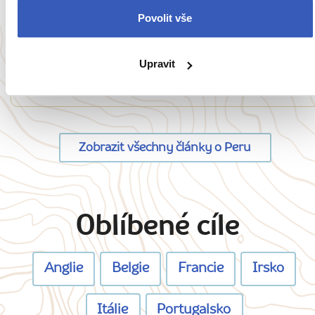
Inspirace
Povolit vše
7 důvodů, proč se vydat Arequipy: bílé
město pod vulkánem a obroušená perla Peru
Upravit
6084 přečtení
Zobrazit všechny články o Peru
Oblíbené cíle
Anglie
Belgie
Francie
Irsko
Itálie
Portugalsko