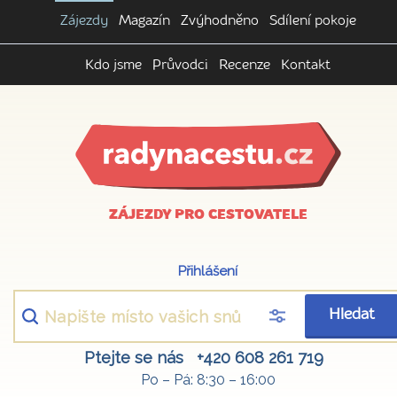
Zájezdy
Magazín
Zvýhodněno
Sdílení pokoje
Kdo jsme
Průvodci
Recenze
Kontakt
ZÁJEZDY PRO CESTOVATELE
Přihlášení
Hledat
Ptejte se nás
+420 608 261 719
Po – Pá: 8:30 – 16:00