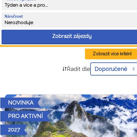
Týden a více a pro...
Náročnost
Nerozhoduje
Zobrazit zájezdy
Zobrazit více kritérií
Řadit dle
Doporučené
NOVINKA
PRO AKTIVNÍ
2027