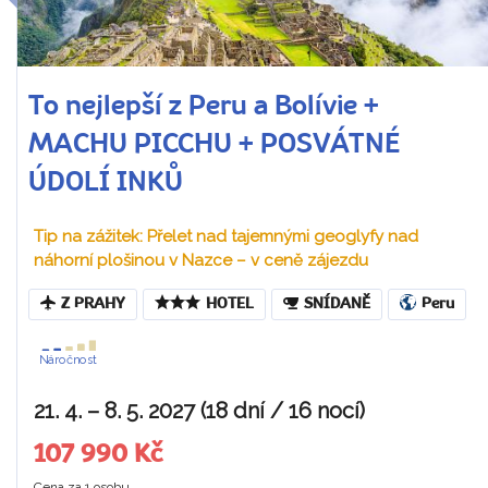
To nejlepší z Peru a Bolívie +
MACHU PICCHU + POSVÁTNÉ
ÚDOLÍ INKŮ
Tip na zážitek: Přelet nad tajemnými geoglyfy nad
náhorní plošinou v Nazce – v ceně zájezdu
Z PRAHY
HOTEL
SNÍDANĚ
Peru
Náročnost
21. 4. – 8. 5. 2027 (18 dní / 16 nocí)
107 990 Kč
Cena za 1 osobu