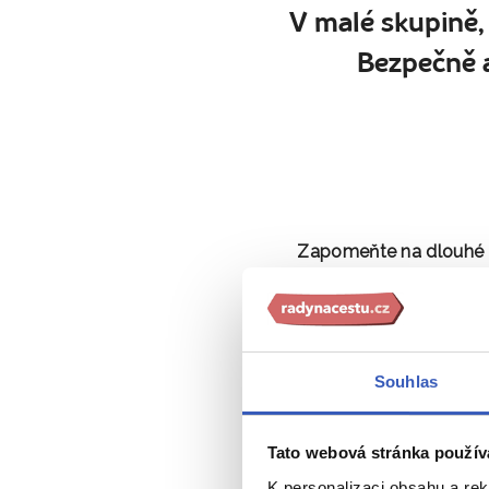
V malé skupině,
Bezpečně a
Zapomeňte na dlouhé 
k severnímu soused
Jednou zkusíte a bude
Souhlas
středověká města opř
Tato webová stránka použív
K personalizaci obsahu a re