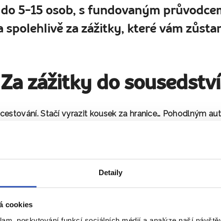
 do 5-15 osob, s fundovaným průvodcem
 spolehlivě za zážitky, které vám zůstan
Za zážitky do sousedství
cestování. Stačí vyrazit kousek za hranice… Pohodlným 
ovi.
Země bohaté historie, památek UNESCO a nekonečný
překvapí.
te se chtít vrátit. Přívětiví lidé, kteří milují Hrabalovy kní
Detaily
edená legendami: Krakov, Wroclaw…
Pravý cestovatel Pols
zažít.
á cookies
klam, poskytování funkcí sociálních médií a analýze naší návšt