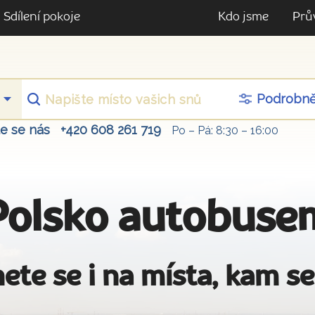
Sdílení pokoje
Kdo jsme
Prů
Podrobn
te se nás
+420 608 261 719
Po – Pá: 8:30 – 16:00
Polsko autobuse
ete se i na místa, kam se