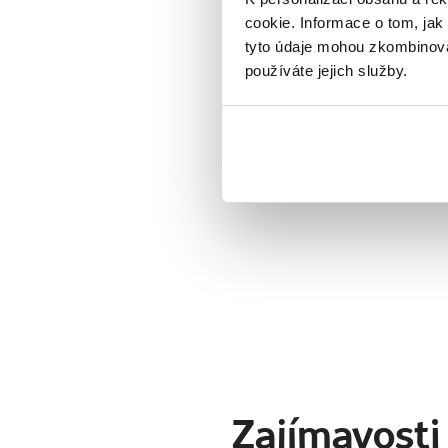
cookie. Informace o tom, jak
Naši prův
tyto údaje mohou zkombinovat
používáte jejich služby.
Zajímavosti