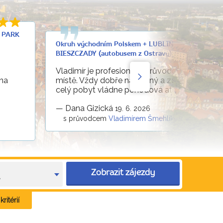
Í PARK
Okruh východním Polskem + LUBLIN + NÁRODNÍ P
BIESZCZADY (autobusem z Ostravy)
Vladimír je profesionální průvodce, je na své
 na
místě. Vždy dobře naladěný a zároveň vtipný
celý pobyt vládne pohodová atmosféra.
—
Dana Gizická
19. 6. 2026
s průvodcem
Vladimírem Šmehlíkem
Zobrazit zájezdy
e
ritérií