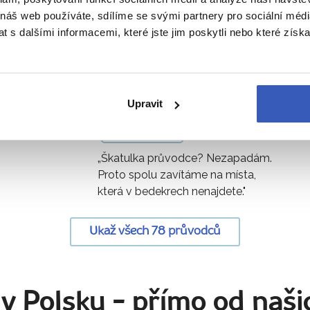
 náš web používáte, sdílíme se svými partnery pro sociální média
odci vás zavedou i tam, kde to ji
 s dalšími informacemi, které jste jim poskytli nebo které získa
Vladimír Šmehlík
Upravit
11 zájezdů
„Škatulka průvodce? Nezapadám.
Proto spolu zavítáme na místa,
která v bedekrech nenajdete."
Ukaž všech 78 průvodců
 v Polsku
- přímo od naši