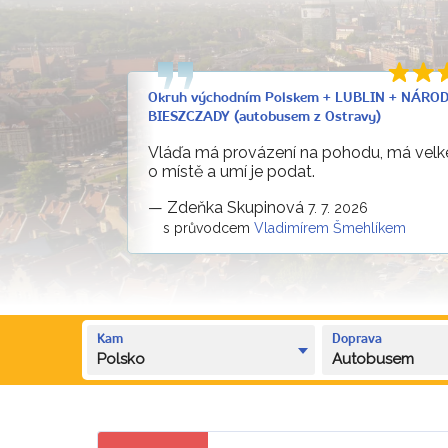
Okruh východním Polskem + LUBLIN + NÁRO
BIESZCZADY (autobusem z Ostravy)
Vláďa má provázení na pohodu, má velké
o místě a umí je podat.
—
Zdeňka Skupinová
7. 7. 2026
s průvodcem
Vladimírem Šmehlíkem
Kam
Doprava
Polsko
Autobusem