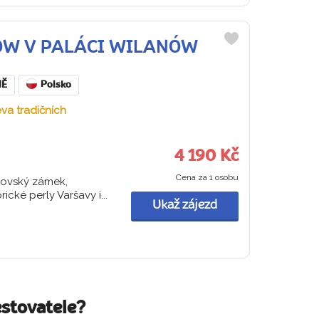
HOW V PALÁCI WILANÓW
Do
oblíbených
NĚ
Polsko
ěva tradičních
4 190 Kč
Cena za 1 osobu
lovský zámek,
ické perly Varšavy i...
Ukaž zájezd
estovatele?