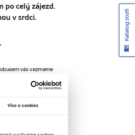
 po celý zájezd.
Katalog 2026
ou v srdci.
autobusem vás vezmeme
ch lesů
vás příjemně
žky i Svěrákovy filmy,
Více o cookies
ko nevynechá – musí ho
ěvnosti využíváme soubory