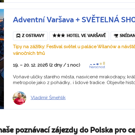
Adventní Varšava + SVĚTELNÁ S
Z OSTRAVY
HOTEL VE VARŠAVĚ
SNÍDA
Tipy na zážitky: Festival světel u paláce Wilanów a návšt
vánočních trhů
19. – 20. 12. 2026 (2 dny / 1 noc)
Náročnost
Voňavé uličky starého města, nasvícené mrakodrapy, krá
metropole jako z pohádky… i lidové tradice. Objevíte histor
Vladimír Šmehlík
naše poznávací zájezdy do Polska pro c