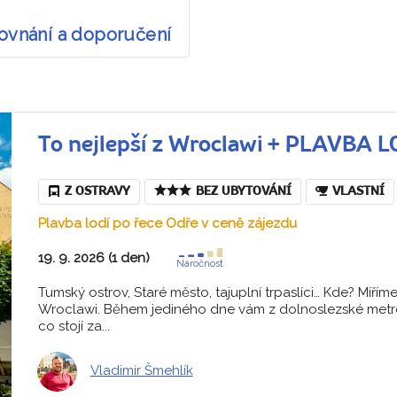
rovnání a doporučení
To nejlepší z Wroclawi + PLAVBA 
Z OSTRAVY
BEZ UBYTOVÁNÍ
VLASTNÍ
Plavba lodí po řece Odře v ceně zájezdu
19. 9. 2026 (1 den)
Náročnost
Tumský ostrov, Staré město, tajuplní trpaslíci… Kde? Mířím
Wroclawi. Během jediného dne vám z dolnoslezské metro
co stojí za...
Vladimír Šmehlík