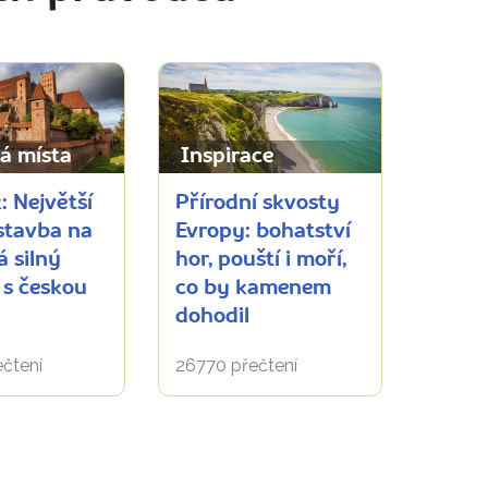
á místa
Inspirace
: Největší
Přírodní skvosty
 stavba na
Evropy: bohatství
 silný
hor, pouští i moří,
. s českou
co by kamenem
dohodil
čtení
26770 přečtení