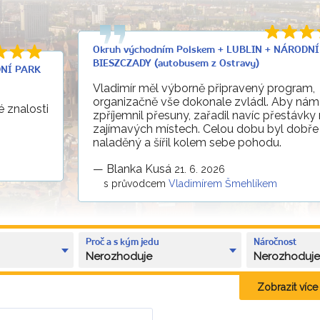
Okruh východním Polskem + LUBLIN + NÁRODN
BIESZCZADY (autobusem z Ostravy)
DNÍ PARK
Vladimír měl výborně připravený program,
organizačně vše dokonale zvládl. Aby nám
 znalosti
zpříjemnil přesuny, zařadil navíc přestávky
zajímavých místech. Celou dobu byl dobře
naladěný a šířil kolem sebe pohodu.
—
Blanka Kusá
21. 6. 2026
s průvodcem
Vladimírem Šmehlíkem
Proč a s kým jedu
Náročnost
Nerozhoduje
Nerozhoduj
Zobrazit více k