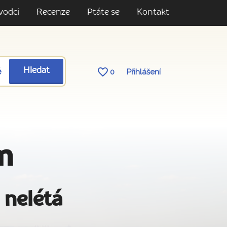
vodci
Recenze
Ptáte se
Kontakt
ě
Hledat
0
Přihlášení
m
 nelétá