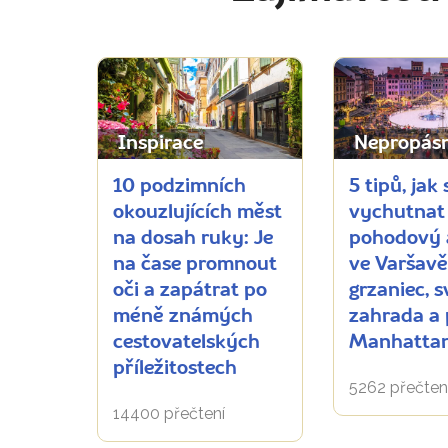
Inspirace
Nepropás
10 podzimních
5 tipů, jak 
okouzlujících měst
vychutnat
na dosah ruky: Je
pohodový 
na čase promnout
ve Varšavě
oči a zapátrat po
grzaniec, s
méně známých
zahrada a 
cestovatelských
Manhatta
příležitostech
5262 přečten
14400 přečtení