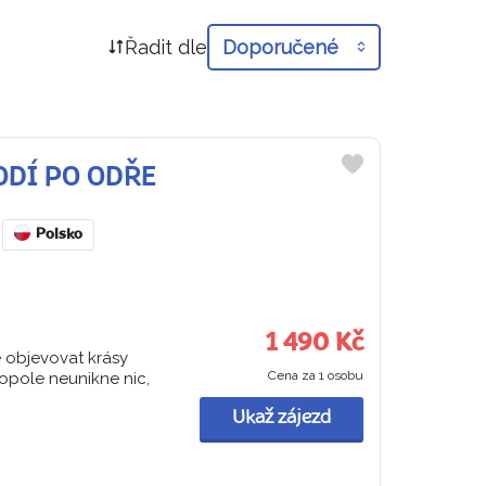
Řadit dle
Doporučené
LODÍ PO ODŘE
Do
oblíbených
Polsko
1 490 Kč
e objevovat krásy
Cena za 1 osobu
pole neunikne nic,
Ukaž zájezd