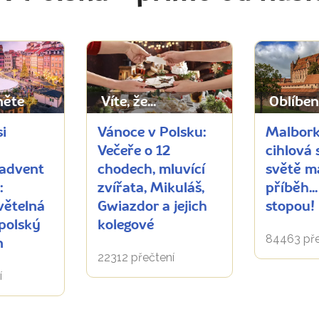
něte
Víte, že...
Oblíben
si
Vánoce v Polsku:
Malbork
Večeře o 12
cihlová
advent
chodech, mluvící
světě má
:
zvířata, Mikuláš,
příběh..
větelná
Gwiazdor a jejich
stopou!
polský
kolegové
84463 pře
n
22312 přečtení
í