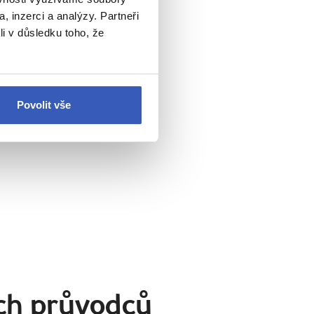
, inzerci a analýzy. Partneři
ní neznají
li v důsledku toho, že
Povolit vše
ch průvodců