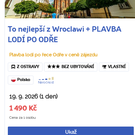
To nejlepší z Wroclawi + PLAVBA
LODÍ PO ODŘE
Plavba lodí po řece Odře v ceně zájezdu
Z OSTRAVY
BEZ UBYTOVÁNÍ
VLASTNÍ
Polsko
Náročnost
19. 9. 2026 (1 den)
1 490 Kč
Cena za 1 osobu
Ukaž