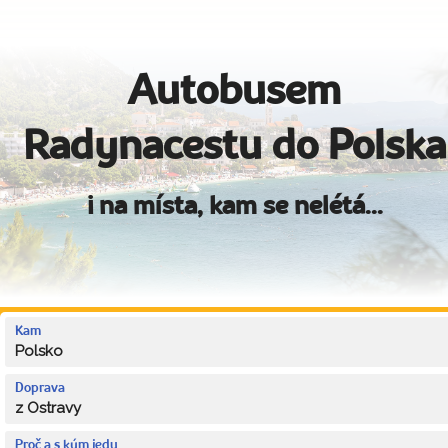
Autobusem
Radynacestu do Polska
i na místa, kam se nelétá...
Kam
Polsko
Doprava
z Ostravy
Proč a s kým jedu