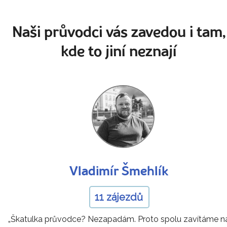
Naši průvodci vás zavedou i tam,
kde to jiní neznají
Vladimír Šmehlík
11 zájezdů
„Škatulka průvodce? Nezapadám. Proto spolu zavítáme n