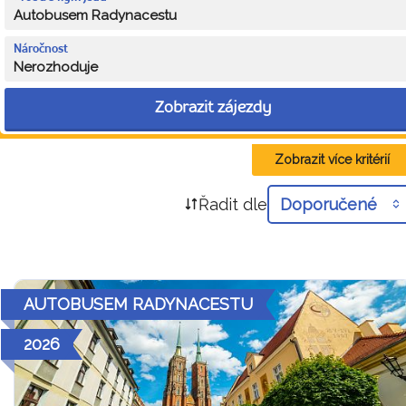
Autobusem Radynacestu
Náročnost
Nerozhoduje
Zobrazit zájezdy
Zobrazit více kritérií
Řadit dle
Doporučené
AUTOBUSEM RADYNACESTU
2026