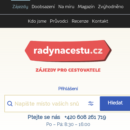
Zájezdy
Doobsazení
Na míru
Magazín
Zvýhodněno
Kdo jsme
Průvodci
Recenze
Kontakt
ZÁJEZDY PRO CESTOVATELE
Přihlášení
Hledat
Ptejte se nás
+420 608 261 719
Po – Pá: 8:30 – 16:00