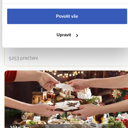
Povolit vše
Nepropásněte
5 tipů, jak si vychutnat pohodový advent ve
Upravit
Varšavě: grzaniec, světelná zahrada a polský
Manhattan
5253 přečtení