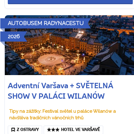
AUTOBUSEM RADYNACESTU
2026
Adventní Varšava + SVĚTELNÁ
SHOW V PALÁCI WILANÓW
Tipy na zážitky: Festival světel u paláce Wilanów a
návštěva tradičních vánočních trhů
Z OSTRAVY
HOTEL VE VARŠAVĚ