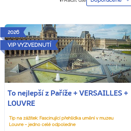
2026
VIP VYZVEDNUTÍ
To nejlepší z Paříže + VERSAILLES +
LOUVRE
Tip na zážitek: Fascinující přehlídka umění v muzeu
Louvre – jedno celé odpoledne