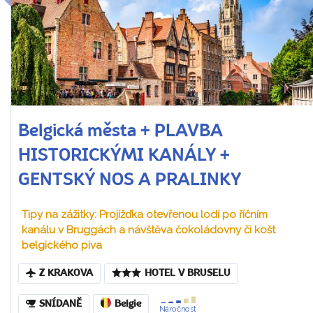
Belgická města + PLAVBA
HISTORICKÝMI KANÁLY +
GENTSKÝ NOS A PRALINKY
Tipy na zážitky: Projížďka otevřenou lodí po říčním
kanálu v Bruggách a návštěva čokoládovny či košt
belgického piva
Z KRAKOVA
HOTEL V BRUSELU
SNÍDANĚ
Belgie
Náročnost