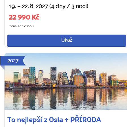
19. – 22. 8. 2027 (4 dny / 3 noci)
22 990 Kč
Cena za 1 osobu
Ukaž
2027
To nejlepší z Osla + PŘÍRODA