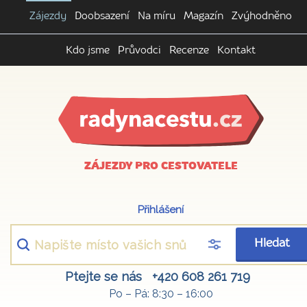
Zájezdy
Doobsazení
Na míru
Magazín
Zvýhodněno
Kdo jsme
Průvodci
Recenze
Kontakt
ZÁJEZDY PRO CESTOVATELE
Přihlášení
Hledat
Ptejte se nás
+420 608 261 719
Po – Pá: 8:30 – 16:00