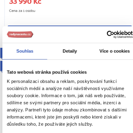
33 990 Kč
Cena za 1 osobu
Ukaž
Souhlas
Detaily
Více o cookies
2027
VIP VYZVEDNUTÍ
Tato webová stránka používá cookies
K personalizaci obsahu a reklam, poskytování funkcí
sociálních médií a analýze naší návštěvnosti využíváme
soubory cookie. Informace o tom, jak náš web používáte,
sdílíme se svými partnery pro sociální média, inzerci a
analýzy. Partneři tyto údaje mohou zkombinovat s dalšími
To nejlepší ze Sevilly + MAURSKÁ
informacemi, které jste jim poskytli nebo které získali v
důsledku toho, že používáte jejich služby.
CÓRDOBA + VYSTOUPENÍ