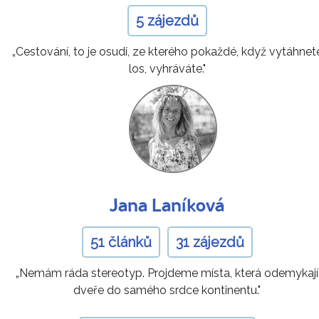
5 zájezdů
„Cestování, to je osudí, ze kterého pokaždé, když vytáhnet
los, vyhráváte."
Jana Laníková
51 článků
31 zájezdů
„Nemám ráda stereotyp. Projdeme místa, která odemykají
dveře do samého srdce kontinentu."