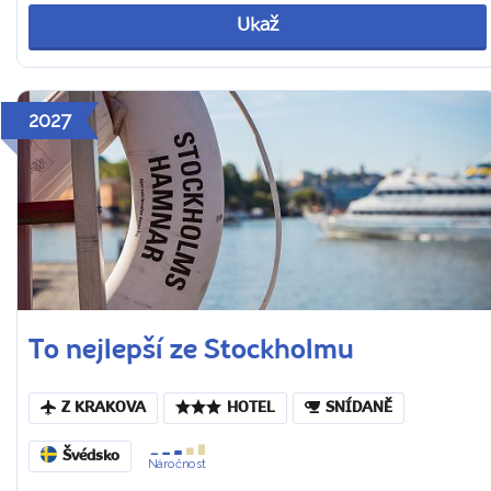
Ukaž
2027
To nejlepší ze Stockholmu
Z KRAKOVA
HOTEL
SNÍDANĚ
Švédsko
Náročnost