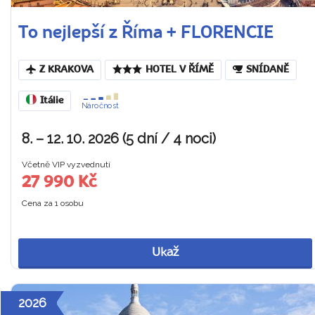
To nejlepší z Říma + FLORENCIE
Z KRAKOVA
HOTEL V ŘÍMĚ
SNÍDANĚ
Itálie
Náročnost
8. – 12. 10. 2026 (5 dní / 4 noci)
Včetně VIP vyzvednutí
27 990 Kč
Cena za 1 osobu
Ukaž
2026