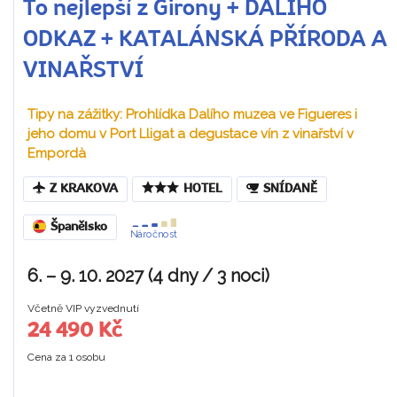
To nejlepší z Girony + DALÍHO
ODKAZ + KATALÁNSKÁ PŘÍRODA A
VINAŘSTVÍ
Tipy na zážitky: Prohlídka Dalího muzea ve Figueres i
jeho domu v Port Lligat a degustace vín z vinařství v
Empordà
Z KRAKOVA
HOTEL
SNÍDANĚ
Španělsko
Náročnost
6. – 9. 10. 2027 (4 dny / 3 noci)
Včetně VIP vyzvednutí
24 490 Kč
Cena za 1 osobu