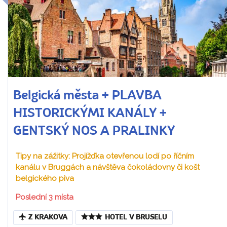
Belgická města + PLAVBA
HISTORICKÝMI KANÁLY +
GENTSKÝ NOS A PRALINKY
Tipy na zážitky: Projížďka otevřenou lodí po říčním
kanálu v Bruggách a návštěva čokoládovny či košt
belgického piva
Poslední 3 místa
Z KRAKOVA
HOTEL V BRUSELU