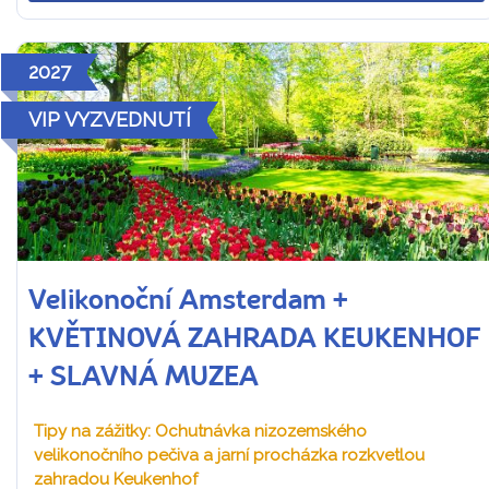
2027
VIP VYZVEDNUTÍ
Velikonoční Amsterdam +
KVĚTINOVÁ ZAHRADA KEUKENHOF
+ SLAVNÁ MUZEA
Tipy na zážitky: Ochutnávka nizozemského
velikonočního pečiva a jarní procházka rozkvetlou
zahradou Keukenhof