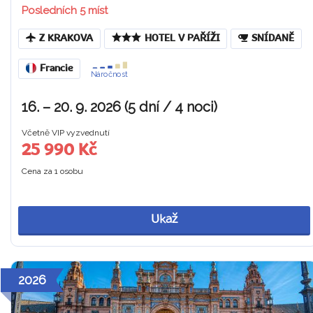
Posledních 5 míst
Z KRAKOVA
HOTEL V PAŘÍŽI
SNÍDANĚ
Francie
Náročnost
16. – 20. 9. 2026 (5 dní / 4 noci)
Včetně VIP vyzvednutí
25 990 Kč
Cena za 1 osobu
Ukaž
2026