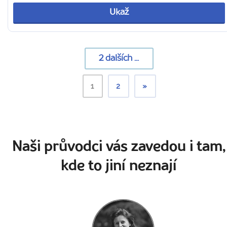
Ukaž
2
dalších ...
1
2
»
Naši průvodci vás zavedou i tam,
kde to jiní neznají