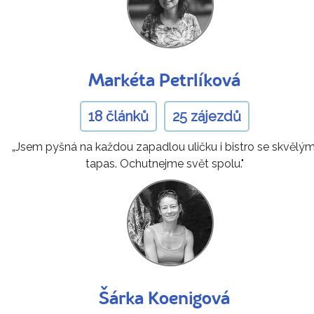
Markéta Petrlíková
18 článků
25 zájezdů
„Jsem pyšná na každou zapadlou uličku i bistro se skvělým
tapas. Ochutnejme svět spolu."
Šárka Koenigová