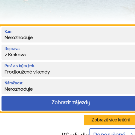
Kam
Nerozhoduje
Doprava
z Krakova
Proč a s kým jedu
Prodloužené víkendy
Náročnost
Nerozhoduje
Zobrazit zájezdy
Zobrazit více kritérií
Řadit dle
Doporučené