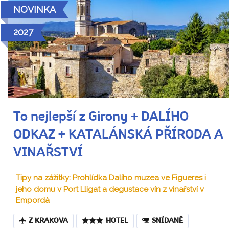
NOVINKA
2027
To nejlepší z Girony + DALÍHO
ODKAZ + KATALÁNSKÁ PŘÍRODA A
VINAŘSTVÍ
Tipy na zážitky: Prohlídka Dalího muzea ve Figueres i
jeho domu v Port Lligat a degustace vín z vinařství v
Empordà
Z KRAKOVA
HOTEL
SNÍDANĚ