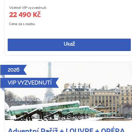
Včetně VIP vyzvednutí
22 490 Kč
Cena za 1 osobu
Ukaž
2026
VIP VYZVEDNUTÍ
Adventní Paříž + LOUVRE + OPÉRA