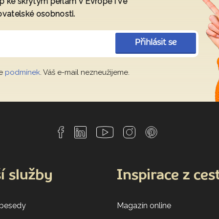
tup ke skrytým perlám v Evropě i ve
ovatelské osobnosti.
Přihlásit se
le
podmínek
. Váš e-mail nezneužijeme.
í služby
Inspirace z ces
 besedy
Magazín online