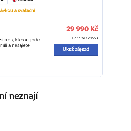
NĚ
Skotsko
návkou a sváteční
29 990 Kč
Cena za 1 osobu
sférou, kterou jinde
míli a nasajete
Ukaž zájezd
ní neznají