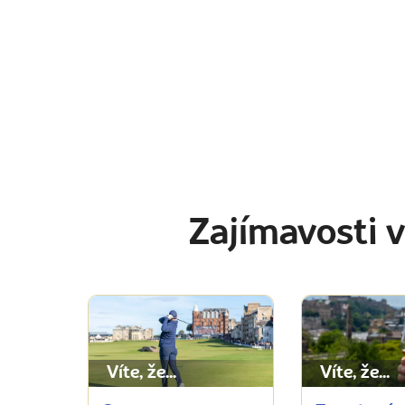
Zajímavosti 
Víte, že...
Víte, že...