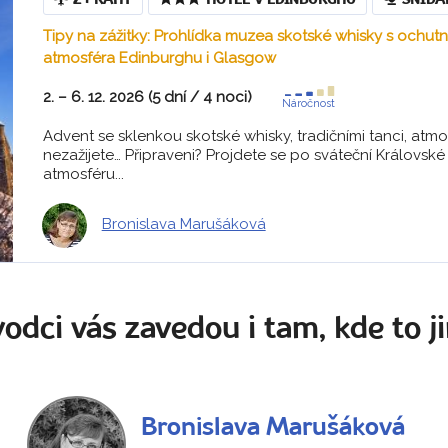
Z PRAHY
HOTEL V EDINBURGHU
SNÍDA
Tipy na zážitky: Prohlídka muzea skotské whisky s ochut
atmosféra Edinburghu i Glasgow
2. – 6. 12. 2026 (5 dní / 4 noci)
Náročnost
Advent se sklenkou skotské whisky, tradičními tanci, atmo
nezažijete… Připraveni? Projdete se po sváteční Královské 
atmosféru...
Bronislava Marušáková
odci vás zavedou i tam, kde to ji
Bronislava Marušáková