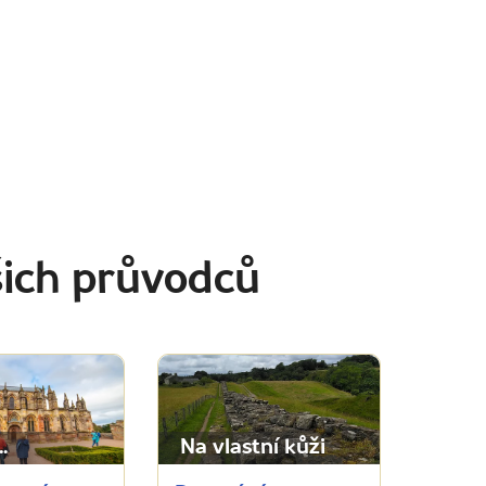
šich průvodců
.
Na vlastní kůži