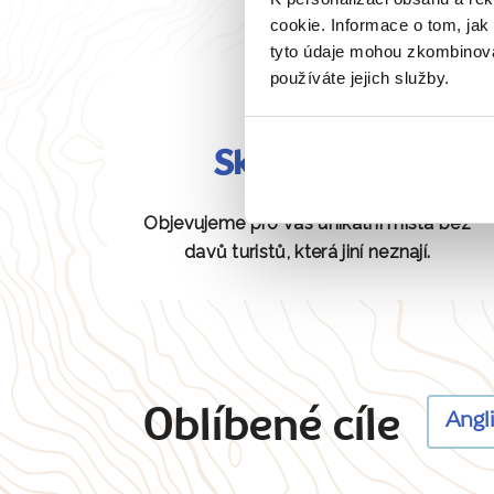
cookie. Informace o tom, jak
tyto údaje mohou zkombinovat
používáte jejich služby.
Skryté perly
Objevujeme pro vás unikátní místa bez
davů turistů, která jiní neznají.
Oblíbené cíle
Angl