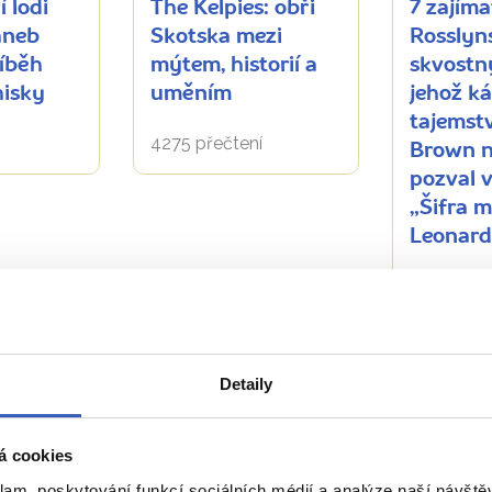
 lodi
The Kelpies: obři
7 zajíma
aneb
Skotska mezi
Rosslyns
íběh
mýtem, historií a
skvostný
hisky
uměním
jehož k
tajemst
4275 přečtení
Brown n
pozval v
„Šifra m
Leonard
2923 přeč
Zobrazit všechny články o Skotsku
Detaily
á cookies
Naše péče nezná hranice
klam, poskytování funkcí sociálních médií a analýze naší návšt