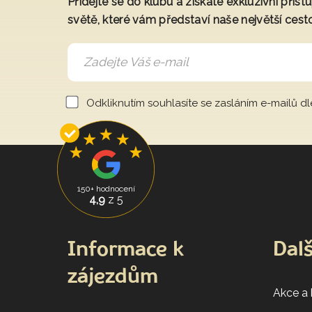
Přidejte se do klubu a získáte exkluzivní přís
světě, které vám představí naše největší cest
Odkliknutím souhlasíte se zasláním e-mailů d
150+ hodnocení
4,9
z 5
Informace k
Dalš
zájezdům
Akce a