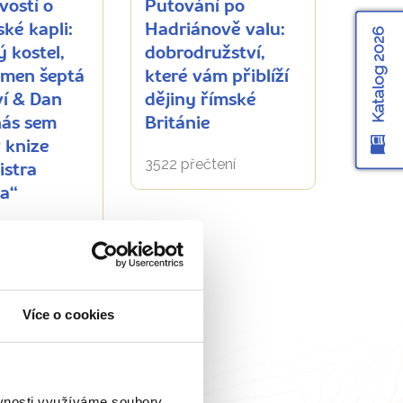
vostí o
Putování po
ké kapli:
Hadriánově valu:
Katalog 2026
 kostel,
dobrodružství,
ámen šeptá
které vám přiblíží
ví & Dan
dějiny římské
ás sem
Británie
 knize
3522 přečtení
istra
a“
tení
Více o cookies
ěvnosti využíváme soubory