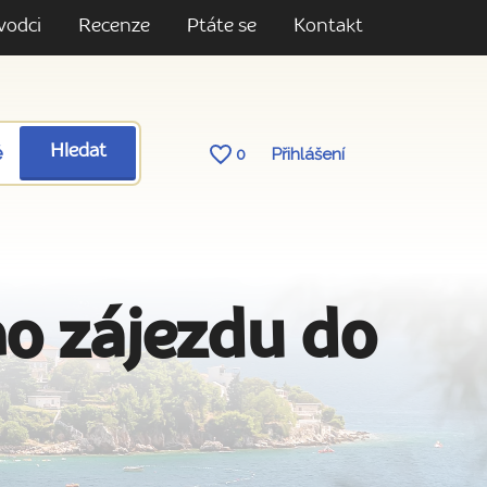
vodci
Recenze
Ptáte se
Kontakt
ě
Hledat
0
Přihlášení
o zájezdu do