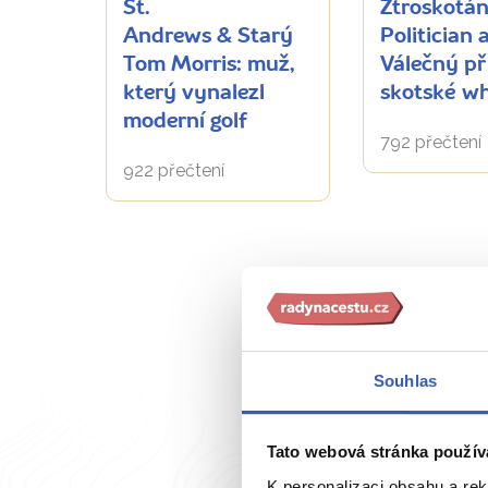
St.
Ztroskotání
Andrews & Starý
Politician 
Tom Morris: muž,
Válečný př
který vynalezl
skotské w
moderní golf
792 přečtení
922 přečtení
Souhlas
Tato webová stránka použív
K personalizaci obsahu a re