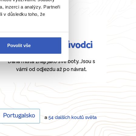
, inzerci a analýzy. Partneři
li v důsledku toho, že
Fundovaní průvodci
Povolit vše
Daná místa znají jako své boty. Jsou s
vámi od odjezdu až po návrat.
Portugalsko
a
54 dalších koutů světa