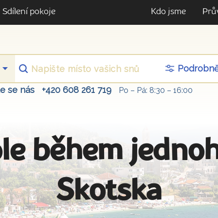
Sdílení pokoje
Kdo jsme
Prů
Podrobn
te se nás
+420 608 261 719
Po – Pá: 8:30 – 16:00
le během jednoh
Skotska