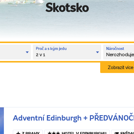
Skotsko
Proč a s kým jedu
Náročnost
2 v 1
Nerozhoduj
Zobrazit více k
Adventní Edinburgh + PŘEDVÁN