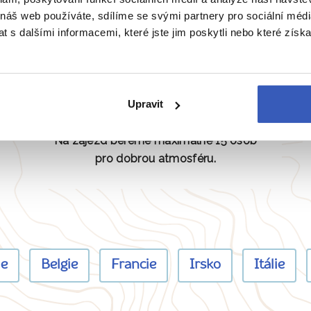
 náš web používáte, sdílíme se svými partnery pro sociální média
 s dalšími informacemi, které jste jim poskytli nebo které získa
Žádná masovka
Upravit
Na zájezd bereme maximálně 15 osob
pro dobrou atmosféru.
ie
Belgie
Francie
Irsko
Itálie