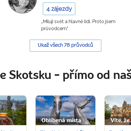
4 zájezdy
„Miluji svět a hlavně lidi. Proto jsem
průvodcem."
Ukaž všech 78 průvodců
ve Skotsku
- přímo od na
Oblíbená místa
Víte, že..