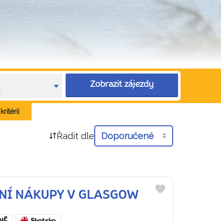
Zobrazit zájezdy
e
ritérií
Řadit dle
Doporučené
OČNÍ NÁKUPY V GLASGOW
Do
oblíbených