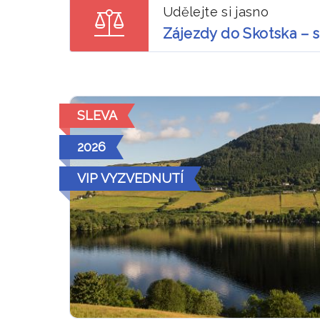
Udělejte si jasno
Zájezdy do Skotska – 
SLEVA
2026
VIP VYZVEDNUTÍ