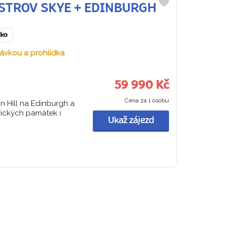
+ OSTROV SKYE + EDINBURGH
Do
oblíbených
sko
návkou a prohlídka
59 990 Kč
Cena za 1 osobu
n Hill na Edinburgh a
orických památek i
Ukaž zájezd