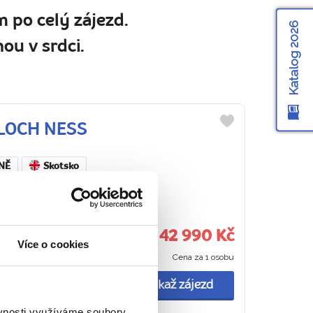
 po celý zájezd.
Katalog 2026
ou v srdci.
O LOCH NESS
Do
oblíbených
NĚ
Skotsko
olem Kaledonského
42 990 Kč
Více o cookies
Cena za 1 osobu
 příběhů, přírodních
jeho zahradami....
Ukaž zájezd
ěvnosti využíváme soubory