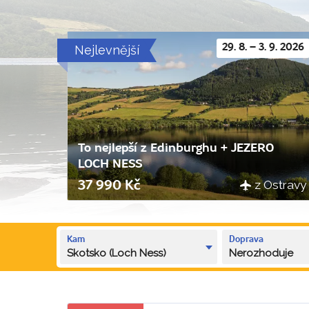
Nejlevnější
29. 8. – 3. 9. 2026
To nejlepší z Edinburghu + JEZERO
LOCH NESS
z Ostravy
37 990 Kč
Kam
Doprava
Skotsko (Loch Ness)
Nerozhoduje