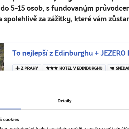
 do 5-15 osob, s fundovaným průvodcem
 spolehlivě za zážitky, které vám zůstan
To nejlepší z Edinburghu + JEZER
Z PRAHY
HOTEL V EDINBURGHU
SNÍDA
Tip na zážitek: Projížďka po Loch Nessu a procházka k
kanálu – doprava k jezeru v ceně
14. – 19. 5. 2027 (6 dní / 5 nocí)
Náročnost
Detaily
Skotské putování začíná… Připravte se na koktejl historie,
krás i záhad. Nahlédnete do paláce Scone a projdete se 
á cookies
Lenka Rašková
klam, poskytování funkcí sociálních médií a analýze naší návšt