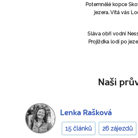
Potemnělé kopce Skots
jezera
. Vítá vás L
Sláva obří vodní Nes
Projížďka lodí po je
Naši prův
Lenka Rašková
15 článků
26 zájezdů