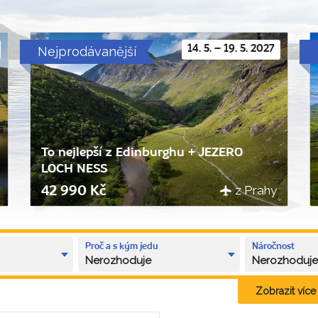
Nejprodávanější
14. 5. – 19. 5. 2027
To nejlepší z Edinburghu + JEZERO
LOCH NESS
z Prahy
42 990 Kč
Proč a s kým jedu
Náročnost
Nerozhoduje
Nerozhoduj
Zobrazit více k