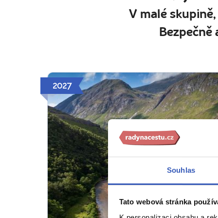
V malé skupině,
Bezpečně a
2027
Souhlas
Tato webová stránka použív
K personalizaci obsahu a re