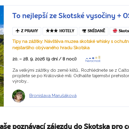
To nejlepší ze Skotské vysočiny 
Z PRAHY
HOTELY
SNÍDANĚ
Skot
Tipy na zážitky: Návštěva muzea skotské whisky s ochut
nejstaršího obývaného hradu Skotska
20. – 28. 9. 2026 (9 dní / 8 nocí)
Náročnost
Za velkými zážitky do země kiltů… Rozhlédnete se z Calto
projdete se po Královské míli. Odhalíte tajemství prehist
výroby...
Bronislava Marušáková
naše poznávací zájezdy do Skotska pro c