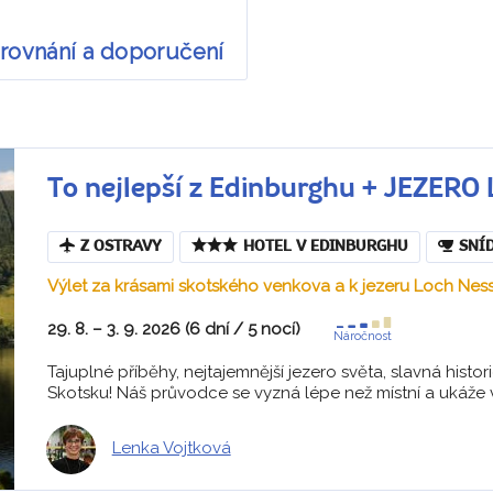
srovnání a doporučení
To nejlepší z Edinburghu + JEZER
Z OSTRAVY
HOTEL V EDINBURGHU
SNÍ
Výlet za krásami skotského venkova a k jezeru Loch Nes
29. 8. – 3. 9. 2026 (6 dní / 5 nocí)
Náročnost
Tajuplné příběhy, nejtajemnější jezero světa, slavná histo
Skotsku! Náš průvodce se vyzná lépe než místní a ukáže vá
Lenka Vojtková