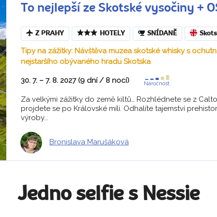
To nejlepší ze Skotské vysočiny 
Z PRAHY
HOTELY
SNÍDANĚ
Skot
Tipy na zážitky: Návštěva muzea skotské whisky s ochut
nejstaršího obývaného hradu Skotska
30. 7. – 7. 8. 2027 (9 dní / 8 nocí)
Náročnost
Za velkými zážitky do země kiltů… Rozhlédnete se z Calto
projdete se po Královské míli. Odhalíte tajemství prehist
výroby...
Bronislava Marušáková
Jedno selfie s Nessie