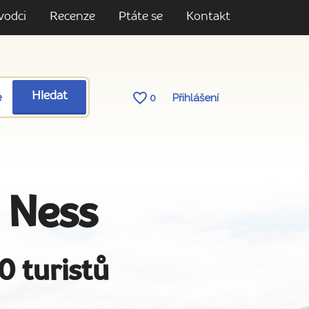
vodci
Recenze
Ptáte se
Kontakt
ě
Hledat
0
Přihlášení
h Ness
0 turistů