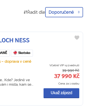
Řadit dle
Doporučené
O LOCH NESS
Do
oblíbených
DANĚ
Skotsko
s – doprava v ceně
Včetně VIP vyzvednutí
39 990 Kč
37 990 Kč
rie… Kde? Jedině ve
Cena za 1 osobu
m i místa, kam se...
Ukaž zájezd