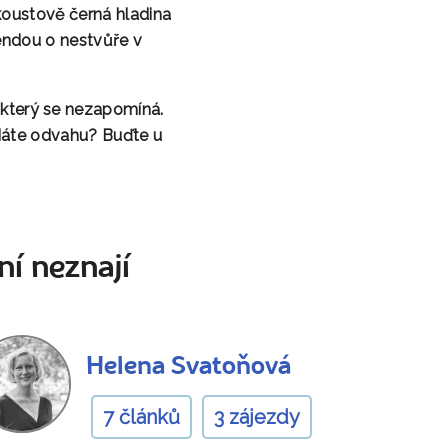
koustově černá hladina
endou o nestvůře v
a který se nezapomíná.
 Máte odvahu? Buďte u
ní neznají
Helena Svatoňová
7 článků
3 zájezdy