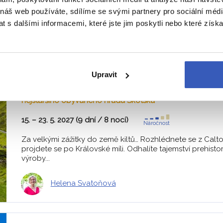
 náš web používáte, sdílíme se svými partnery pro sociální média
 s dalšími informacemi, které jste jim poskytli nebo které získa
To nejlepší ze Skotské vysočiny 
Z PRAHY
HOTELY
SNÍDANĚ
Skot
Upravit
Tipy na zážitky: Návštěva muzea skotské whisky s ochut
nejstaršího obývaného hradu Skotska
15. – 23. 5. 2027 (9 dní / 8 nocí)
Náročnost
Za velkými zážitky do země kiltů… Rozhlédnete se z Calto
projdete se po Královské míli. Odhalíte tajemství prehist
výroby...
Helena Svatoňová