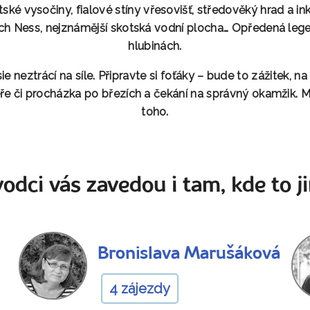
ké vysočiny, fialové stíny vřesovišť, středověký hrad a
in
och Ness, nejznámější skotská vodní plocha… Opředená leg
hlubinách.
sie
neztrácí na síle. Připravte si foťáky – bude to zážitek, n
zeře či procházka po březích a čekání na správný okamžik.
toho.
odci vás zavedou i tam, kde to ji
Bronislava Marušáková
4 zájezdy