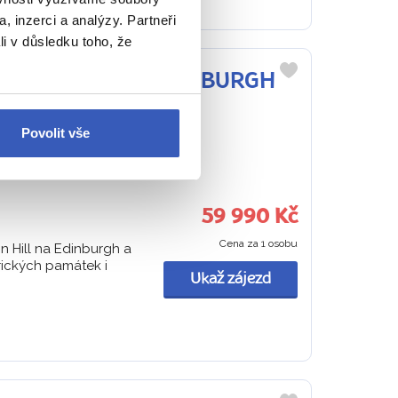
, inzerci a analýzy. Partneři
li v důsledku toho, že
+ OSTROV SKYE + EDINBURGH
Do
oblíbených
sko
Povolit vše
návkou a prohlídka
59 990 Kč
Cena za 1 osobu
n Hill na Edinburgh a
orických památek i
Ukaž zájezd