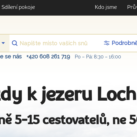
Sdílení pokoje
Kdo jsme
Prů
Podrobn
te se nás
+420 608 261 719
Po – Pá: 8:30 – 16:00
dy k jezeru Loc
ně 5-15 cestovatelů, ne 5