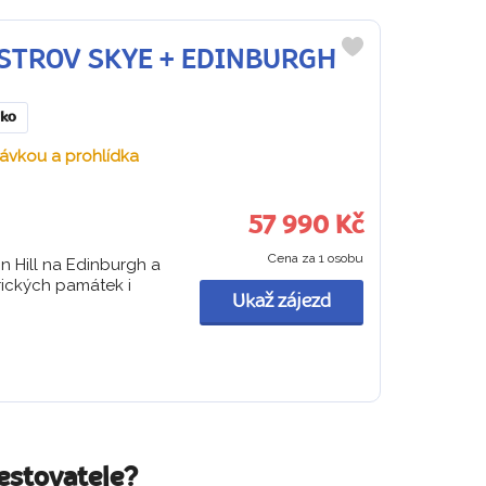
+ OSTROV SKYE + EDINBURGH
Do
oblíbených
sko
návkou a prohlídka
57 990 Kč
Cena za 1 osobu
n Hill na Edinburgh a
orických památek i
Ukaž zájezd
estovatele?