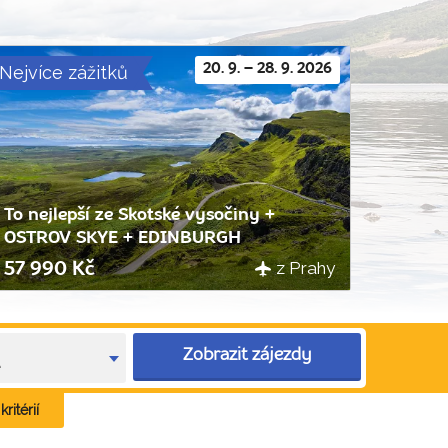
Nejvíce zážitků
20. 9. – 28. 9. 2026
To nejlepší ze Skotské vysočiny +
OSTROV SKYE + EDINBURGH
z Prahy
57 990 Kč
Zobrazit zájezdy
e
ritérií