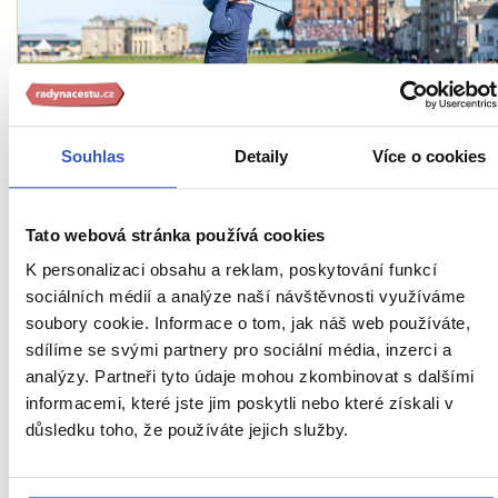
Souhlas
Detaily
Více o cookies
Víte, že...
St. Andrews & Starý Tom Morris: muž, který
Tato webová stránka používá cookies
vynalezl moderní golf
K personalizaci obsahu a reklam, poskytování funkcí
922 přečtení
sociálních médií a analýze naší návštěvnosti využíváme
soubory cookie. Informace o tom, jak náš web používáte,
sdílíme se svými partnery pro sociální média, inzerci a
analýzy. Partneři tyto údaje mohou zkombinovat s dalšími
informacemi, které jste jim poskytli nebo které získali v
důsledku toho, že používáte jejich služby.