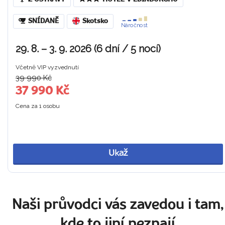
SNÍDANĚ
Skotsko
Náročnost
29. 8. – 3. 9. 2026 (6 dní / 5 nocí)
Včetně VIP vyzvednutí
39 990 Kč
37 990 Kč
Cena za 1 osobu
Ukaž
Naši průvodci vás zavedou i tam,
kde to jiní neznají