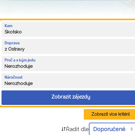
Kam
Skotsko
Doprava
z Ostravy
Proč a s kým jedu
Nerozhoduje
Náročnost
Nerozhoduje
Zobrazit zájezdy
Zobrazit více kritérií
Řadit dle
Doporučené