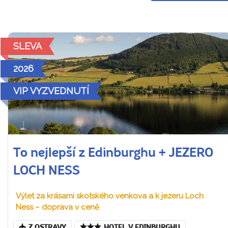
SLEVA
2026
VIP VYZVEDNUTÍ
To nejlepší z Edinburghu + JEZERO
LOCH NESS
Výlet za krásami skotského venkova a k jezeru Loch
Ness – doprava v ceně
Z OSTRAVY
HOTEL V EDINBURGHU