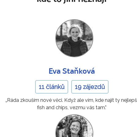
Eva Staňková
11 článků
19 zájezdů
„Ráda zkouším nové věci. Když ale vím, kde najít ty nejlepš
fish and chips, vezmu vás tam."