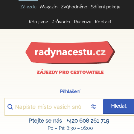
Zájezdy
Magazín
Zvýhodněno
Sdílení pokoje
Kdo jsme
Průvodci
Recenze
Kontakt
ZÁJEZDY PRO CESTOVATELE
Přihlášení
Hledat
Ptejte se nás
+420 608 261 719
Po – Pá: 8:30 – 16:00