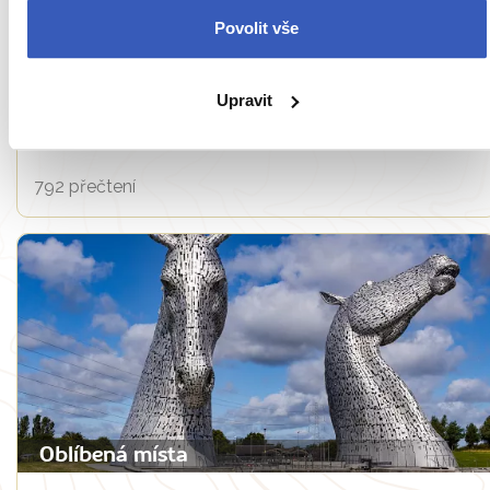
Povolit vše
Víte, že...
Upravit
Ztroskotání lodi Politician aneb Válečný
příběh skotské whisky
792 přečtení
Oblíbená místa