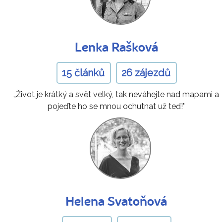
Lenka Rašková
15 článků
26 zájezdů
„Život je krátký a svět velký, tak neváhejte nad mapami a
pojeďte ho se mnou ochutnat už teď!"
Helena Svatoňová