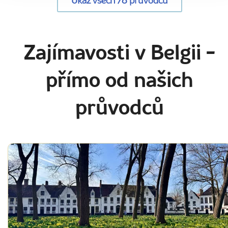
Ukaž všech 78 průvodců
Zajímavosti v Belgii
-
přímo od našich
průvodců