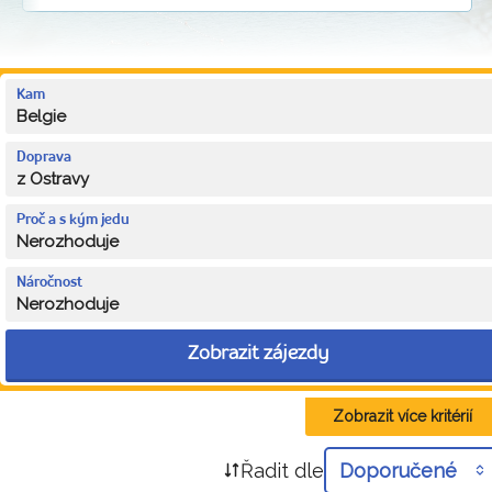
Kam
Belgie
Doprava
z Ostravy
Proč a s kým jedu
Nerozhoduje
Náročnost
Nerozhoduje
Zobrazit zájezdy
Zobrazit více kritérií
Řadit dle
Doporučené