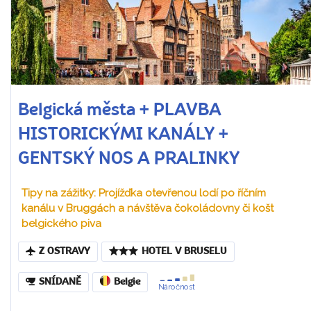
Belgická města + PLAVBA
HISTORICKÝMI KANÁLY +
GENTSKÝ NOS A PRALINKY
Tipy na zážitky: Projížďka otevřenou lodí po říčním
kanálu v Bruggách a návštěva čokoládovny či košt
belgického piva
Z OSTRAVY
HOTEL V BRUSELU
SNÍDANĚ
Belgie
Náročnost