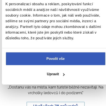
3 zájezdy
K personalizaci obsahu a reklam, poskytování funkcí
sociálních médií a analýze naší návštěvnosti využíváme
„Každá země má co ukázat. A každé poznání dalšího
soubory cookie. Informace o tom, jak náš web používáte,
kousku světa vás obohatí."
sdílíme se svými partnery pro sociální média, inzerci a
analýzy. Partneři tyto údaje mohou zkombinovat s dalšími
informacemi, které jste jim poskytli nebo které získali v
důsledku toho, že používáte jejich služby.
Povolit vše
Jiří Toman
Upravit
23 článků
23 zájezdů
„Dostanu vás na místa, kam turisté běžně nezavítají. Na
vrcholky ledovců i do podzemí."