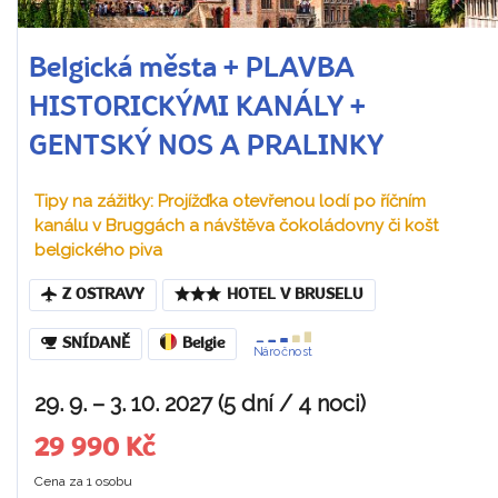
Belgická města + PLAVBA
HISTORICKÝMI KANÁLY +
GENTSKÝ NOS A PRALINKY
Tipy na zážitky: Projížďka otevřenou lodí po říčním
kanálu v Bruggách a návštěva čokoládovny či košt
belgického piva
Z OSTRAVY
HOTEL V BRUSELU
SNÍDANĚ
Belgie
Náročnost
29. 9. – 3. 10. 2027 (5 dní / 4 noci)
29 990 Kč
Cena za 1 osobu