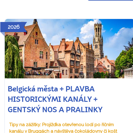
2026
Belgická města + PLAVBA
HISTORICKÝMI KANÁLY +
GENTSKÝ NOS A PRALINKY
Tipy na zážitky: Projížďka otevřenou lodí po říčním
kanálu v Bruggách a návštěva čokoládovny či košt