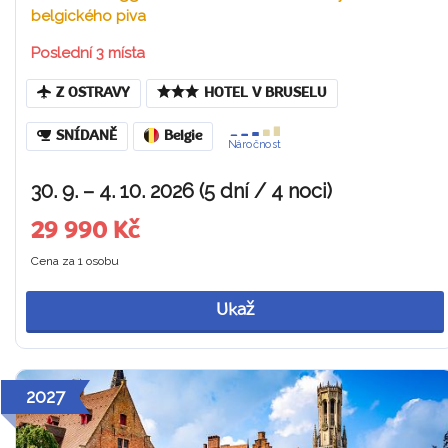
belgického piva
Poslední 3 místa
Z OSTRAVY
HOTEL V BRUSELU
SNÍDANĚ
Belgie
Náročnost
30. 9. – 4. 10. 2026 (5 dní / 4 noci)
29 990 Kč
Cena za 1 osobu
Ukaž
2027