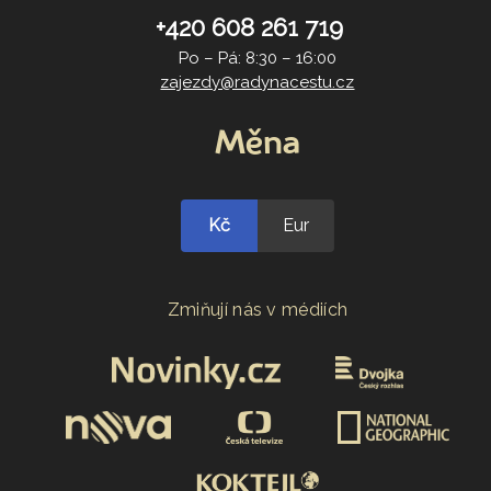
+420 608 261 719
Po – Pá: 8:30 – 16:00
zajezdy@radynacestu.cz
Měna
Kč
Eur
Zmiňují nás v médiích