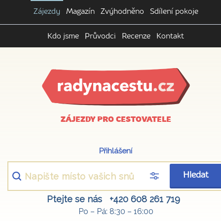
Zájezdy
Magazín
Zvýhodněno
Sdílení pokoje
Kdo jsme
Průvodci
Recenze
Kontakt
ZÁJEZDY PRO CESTOVATELE
Přihlášení
Hledat
Ptejte se nás
+420 608 261 719
Po – Pá: 8:30 – 16:00