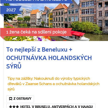
2027
1 žena čeká na sdílení pokoje
To nejlepší z Beneluxu +
OCHUTNÁVKA HOLANDSKÝCH
SÝRŮ
Tipy na zážitky: Nakouknutí do výroby typických
dřeváků v Zaanse Schans a ochutnávka holandských
sýrů
Z OSTRAVY
HOTEL V BRUSELU, ANTVERPÁCH A V HAAGU