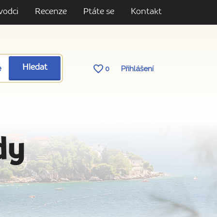
vodci
Recenze
Ptáte se
Kontakt
ě
Hledat
0
Přihlášení
dy