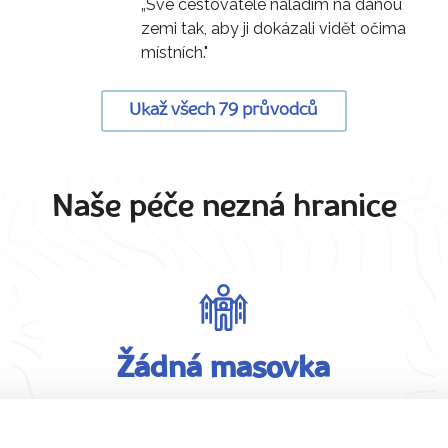
„Své cestovatele naladím na danou
zemi tak, aby ji dokázali vidět očima
místních."
Ukaž všech 79 průvodců
Naše péče nezná hranice
Žádná masovka
Na zájezd bereme maximálně 15 osob
pro dobrou atmosféru.