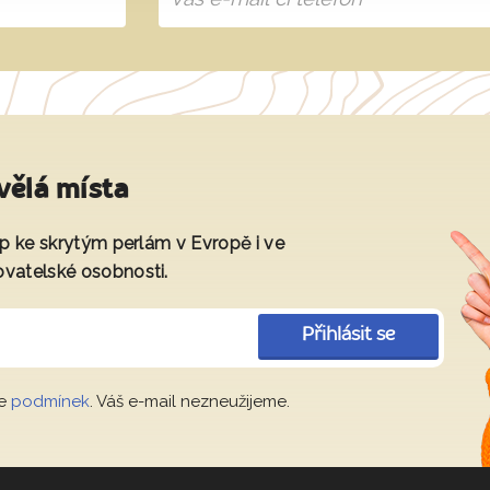
vělá místa
tup ke skrytým perlám v Evropě i ve
ovatelské osobnosti.
Přihlásit se
le
podmínek
. Váš e-mail nezneužijeme.