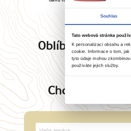
Souhlas
Tato webová stránka použív
Oblíbené cíle
K personalizaci obsahu a re
Angl
cookie. Informace o tom, jak
tyto údaje mohou zkombinovat
používáte jejich služby.
Chcete oslovit 