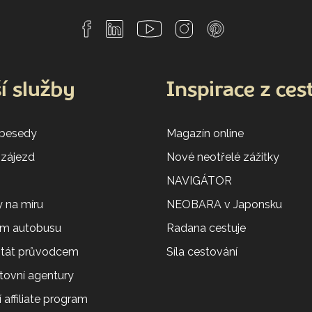
í služby
Inspirace z ces
 besedy
Magazín online
 zájezd
Nové neotřelé zážitky
NAVIGÁTOR
 na míru
NEOBARA v Japonsku
em autobusu
Radana cestuje
 stát průvodcem
Síla cestování
tovní agentury
 affiliate program