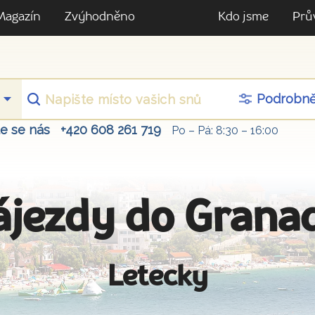
Magazín
Zvýhodněno
Kdo jsme
Prů
Podrobn
te se nás
+420 608 261 719
Po – Pá: 8:30 – 16:00
ájezdy do Grana
Letecky