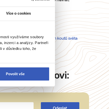
Více o cookies
ěvnosti využíváme soubory
Portugalsko
a
54 dalších koutů světa
, inzerci a analýzy. Partneři
li v důsledku toho, že
Martinu Šimkovi:
Povolit vše
Odeslat