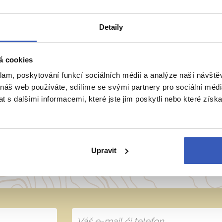
Detaily
á cookies
klam, poskytování funkcí sociálních médií a analýze naší návšt
ie
Belgie
Francie
Irsko
Itálie
 náš web používáte, sdílíme se svými partnery pro sociální média
 s dalšími informacemi, které jste jim poskytli nebo které získa
přímo majitele? Napište 
Upravit