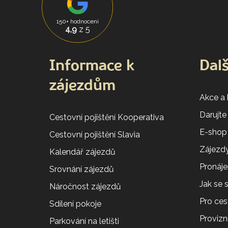
150+ hodnocení
4,9
z 5
Informace k
Dalš
zájezdům
Akce a
Darujte
Cestovní pojištění Kooperativa
E-shop
Cestovní pojištění Slavia
Zájezdy
Kalendář zájezdů
Pronáj
Srovnání zájezdů
Jak se
Náročnost zájezdů
Pro ces
Sdílení pokoje
Provizní
Parkování na letišti