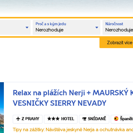
Proč a s kým jedu
Náročnost
Nerozhoduje
Nerozhoduj
Zobrazit více k
Relax na plážích Nerji + MAURS
VESNIČKY SIERRY NEVADY
Z PRAHY
HOTEL
SNÍDANĚ
Španěl
Tipy na zážitky: Návštěva jeskyně Nerja a ochutnávka a