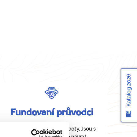
Katalog 2026
Fundovaní průvodci
Daná místa znají jako své boty. Jsou s
vámi od odjezdu až po návrat.