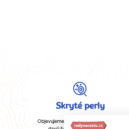
Skryté perly
Objevujeme pro vás unikátní místa bez
davů turistů, která jiní neznají.