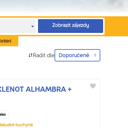
Zobrazit zájezdy
e
ritérií
Řadit dle
Doporučené
KÝ KLENOT ALHAMBRA +
Do
oblíbených
sko
ndaluské kuchyně