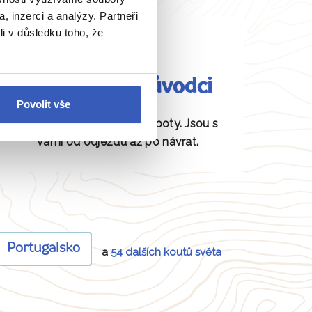
, inzerci a analýzy. Partneři
li v důsledku toho, že
Fundovaní průvodci
Povolit vše
Daná místa znají jako své boty. Jsou s
vámi od odjezdu až po návrat.
Portugalsko
a
54 dalších koutů světa