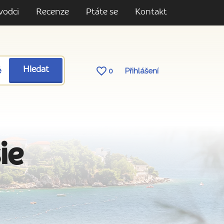
vodci
Recenze
Ptáte se
Kontakt
ě
Hledat
0
Přihlášení
ie