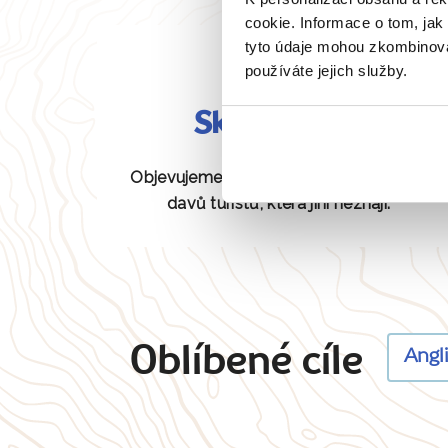
cookie. Informace o tom, jak
tyto údaje mohou zkombinovat
používáte jejich služby.
Skryté perly
Objevujeme pro vás unikátní místa bez
davů turistů, která jiní neznají.
Oblíbené cíle
Angl