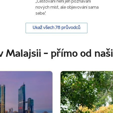
„Cestování není jen poznávání
nových míst, ale objevování sama
sebe."
Ukaž všech 78 průvodců
v Malajsii
- přímo od naš