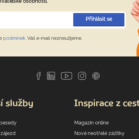
ovatelské osobnosti.
Přihlásit se
le
podmínek
. Váš e-mail nezneužijeme.
í služby
Inspirace z ces
 besedy
Magazín online
 zájezd
Nové neotřelé zážitky