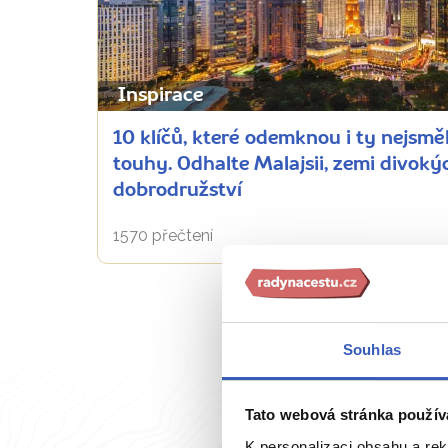
Inspirace
10 klíčů, které odemknou i ty nejsměl
touhy. Odhalte Malajsii, zemi divokýc
dobrodružství
1570 přečtení
Souhlas
Tato webová stránka použív
K personalizaci obsahu a re