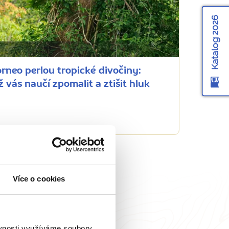
Katalog 2026
orneo perlou tropické divočiny:
ž vás naučí zpomalit a ztišit hluk
Více o cookies
ěvnosti využíváme soubory