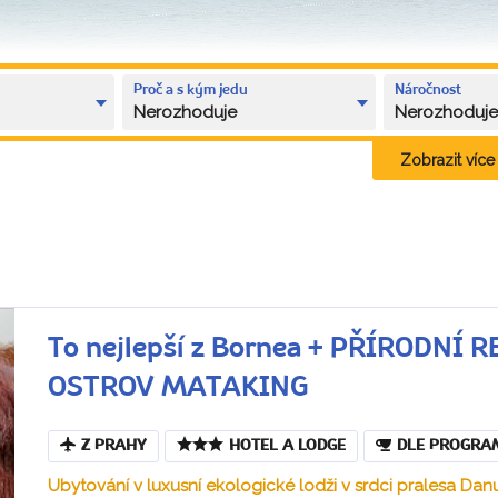
Proč a s kým jedu
Náročnost
Nerozhoduje
Nerozhoduj
Zobrazit více k
To nejlepší z Bornea + PŘÍRODN
OSTROV MATAKING
Z PRAHY
HOTEL A LODGE
DLE PROGRA
Ubytování v luxusní ekologické lodži v srdci pralesa Dan