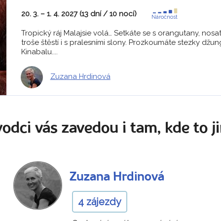
20. 3. – 1. 4. 2027 (13 dní / 10 nocí)
Náročnost
Tropický ráj Malajsie volá… Setkáte se s orangutany, nosa
troše štěstí i s pralesními slony. Prozkoumáte stezky dž
Kinabalu....
Zuzana Hrdinová
odci vás zavedou i tam, kde to ji
Zuzana Hrdinová
4 zájezdy