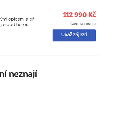
112 990 Kč
tými opicemi a při
Cena za 1 osobu
ungle pod horou
Ukaž zájezd
ní neznají