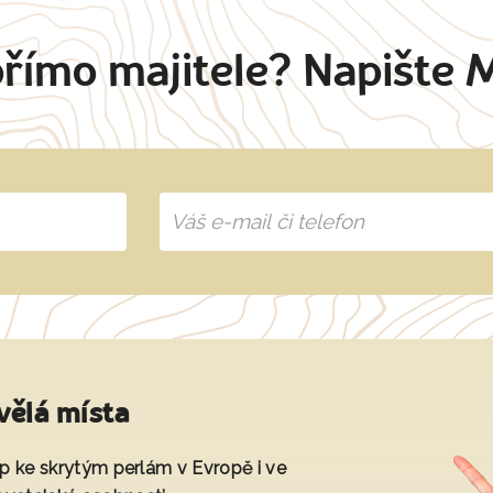
přímo majitele? Napište 
vělá místa
tup ke skrytým perlám v Evropě i ve