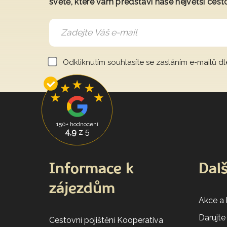
světě, které vám představí naše největší cest
Odkliknutím souhlasíte se zasláním e-mailů d
150+ hodnocení
4,9
z 5
Informace k
Dalš
zájezdům
Akce a
Darujte
Cestovní pojištění Kooperativa