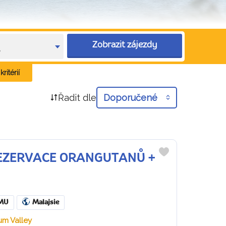
Zobrazit zájezdy
e
ritérií
Řadit dle
Doporučené
Í REZERVACE ORANGUTANŮ +
Do
oblíbených
MU
Malajsie
um Valley