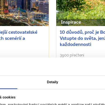
Inspirace
ejší cestovatelské
10 důvodů, proč je B
h scenérií a
Vstupte do světa, jen
každodennosti
3900 přečtení
Zobrazit všechny články o Malajsii
Detaily
Naše péče nezná hranice
á cookies
klam, poskytování funkcí sociálních médií a analýze naší návšt