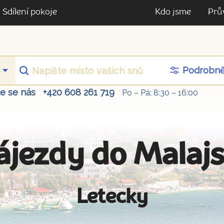
Sdílení pokoje
Kdo jsme
Prů
Podrobn
te se nás
+420 608 261 719
Po – Pá: 8:30 – 16:00
ájezdy do Malajs
Letecky