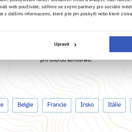
 náš web používáte, sdílíme se svými partnery pro sociální média
 s dalšími informacemi, které jste jim poskytli nebo které získa
Žádná masovka
Upravit
Na zájezd bereme maximálně 15 osob
pro dobrou atmosféru.
ie
Belgie
Francie
Irsko
Itálie