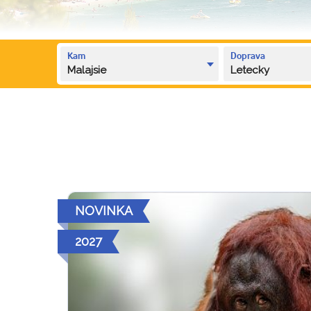
Kam
Doprava
Malajsie
Letecky
NOVINKA
2027