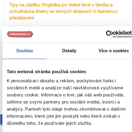
Tipy na zážitky: Projížďka po Velké řece v Seville a
ochutnávka sherry ve vinných sklepech či flamenco
představení
Z PRAHY
HOTEL
SNÍDANĚ
Španělsko
Náročnost
Souhlas
Detaily
Více o cookies
18. – 22. 3. 2027 (5 dní / 4 noci)
34 990 Kč
Tato webová stránka používá cookies
Cena za 1 osobu
K personalizaci obsahu a reklam, poskytování funkcí
sociálních médií a analýze naší návštěvnosti využíváme
Ukaž
soubory cookie. Informace o tom, jak náš web používáte,
sdílíme se svými partnery pro sociální média, inzerci a
analýzy. Partneři tyto údaje mohou zkombinovat s dalšími
informacemi, které jste jim poskytli nebo které získali v
2027
důsledku toho, že používáte jejich služby.