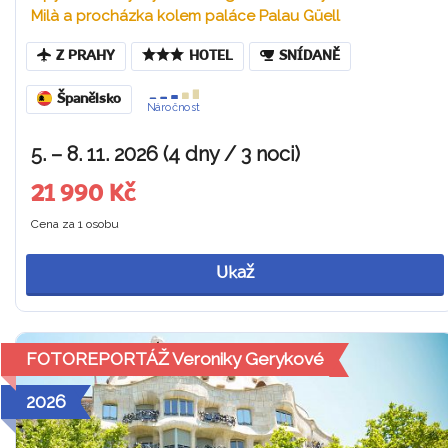
Milà a procházka kolem paláce Palau Güell
Z PRAHY
HOTEL
SNÍDANĚ
Španělsko
Náročnost
5. – 8. 11. 2026 (4 dny / 3 noci)
21 990 Kč
Cena za 1 osobu
Ukaž
FOTOREPORTÁŽ Veroniky Gerykové
2026