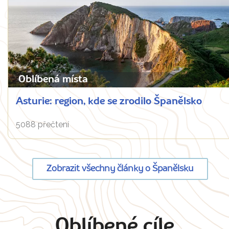
Oblíbená místa
Asturie: region, kde se zrodilo Španělsko
5088 přečtení
Zobrazit všechny články o Španělsku
Oblíbené cíle