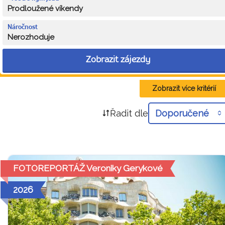
Prodloužené víkendy
Náročnost
Nerozhoduje
Zobrazit zájezdy
Zobrazit více kritérií
Řadit dle
Doporučené
FOTOREPORTÁŽ Veroniky Gerykové
2026