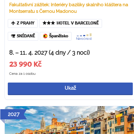
Fakultativní zážitek: Interiéry baziliky skalního kláštera na
Montserratu s Černou Madonou
Z PRAHY
HOTEL V BARCELONĚ
SNÍDANĚ
Španělsko
Náročnost
8. – 11. 4. 2027 (4 dny / 3 noci)
23 990 Kč
Cena za 1 osobu
Ukaž
2027