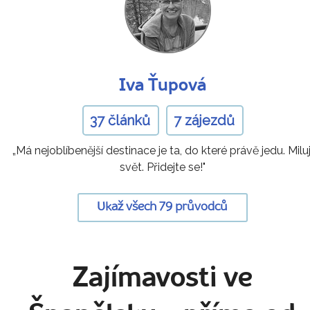
Iva Ťupová
37 článků
7 zájezdů
„Má nejoblíbenější destinace je ta, do které právě jedu. Miluj
svět. Přidejte se!"
Ukaž všech 79 průvodců
Zajímavosti ve