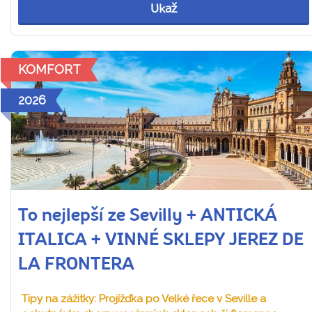
Ukaž
KOMFORT
2026
To nejlepší ze Sevilly + ANTICKÁ
ITALICA + VINNÉ SKLEPY JEREZ DE
LA FRONTERA
Tipy na zážitky: Projížďka po Velké řece v Seville a