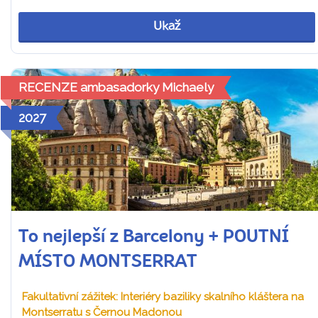
Ukaž
RECENZE ambasadorky Michaely
2027
To nejlepší z Barcelony + POUTNÍ
MÍSTO MONTSERRAT
Fakultativní zážitek: Interiéry baziliky skalního kláštera na
Montserratu s Černou Madonou