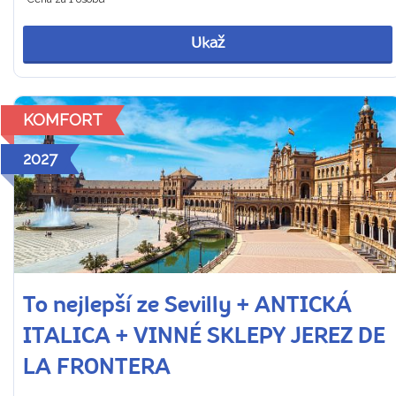
Ukaž
KOMFORT
2027
To nejlepší ze Sevilly + ANTICKÁ
ITALICA + VINNÉ SKLEPY JEREZ DE
LA FRONTERA