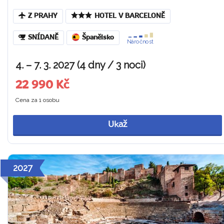
Z PRAHY
HOTEL V BARCELONĚ
SNÍDANĚ
Španělsko
Náročnost
4. – 7. 3. 2027 (4 dny / 3 noci)
22 990 Kč
Cena za 1 osobu
Ukaž
2027