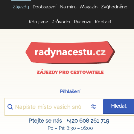
Zájezdy
Doobsazení
Na míru
Magazín
Zvýhodněno
Kdo jsme
Průvodci
Recenze
Kontakt
ZÁJEZDY PRO CESTOVATELE
Přihlášení
Hledat
Ptejte se nás
+420 608 261 719
Po – Pá: 8:30 – 16:00