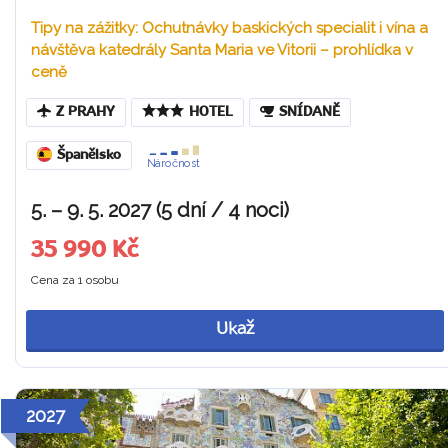
Tipy na zážitky: Ochutnávky baskických specialit i vína a
návštěva katedrály Santa Maria ve Vitorii – prohlídka v
ceně
Z PRAHY
HOTEL
SNÍDANĚ
Španělsko
Náročnost
5. – 9. 5. 2027 (5 dní / 4 noci)
35 990 Kč
Cena za 1 osobu
Ukaž
2027