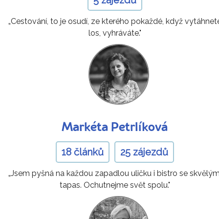
„Cestování, to je osudí, ze kterého pokaždé, když vytáhnet
los, vyhráváte."
Markéta Petrlíková
18 článků
25 zájezdů
„Jsem pyšná na každou zapadlou uličku i bistro se skvělým
tapas. Ochutnejme svět spolu."