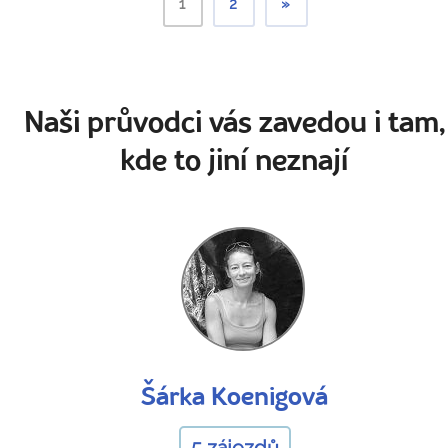
1
2
»
Naši průvodci vás zavedou i tam,
kde to jiní neznají
Šárka Koenigová
5 zájezdů