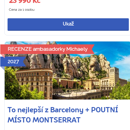
23 990 Kč
Cena za 1 osobu
Ukaž
RECENZE ambasadorky Michaely
2027
To nejlepší z Barcelony + POUTNÍ
MÍSTO MONTSERRAT