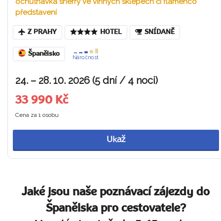
ochutnávka sherry ve vinných sklepech či flamenco
představení
Z PRAHY
HOTEL
SNÍDANĚ
Španělsko
Náročnost
24. – 28. 10. 2026 (5 dní / 4 noci)
33 990 Kč
Cena za 1 osobu
Ukaž
Jaké jsou naše poznávací zájezdy do
Španělska pro cestovatele?