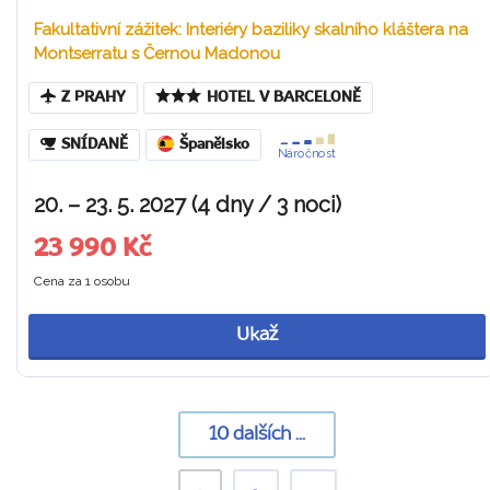
Fakultativní zážitek: Interiéry baziliky skalního kláštera na
Montserratu s Černou Madonou
Z PRAHY
HOTEL V BARCELONĚ
SNÍDANĚ
Španělsko
Náročnost
20. – 23. 5. 2027 (4 dny / 3 noci)
23 990 Kč
Cena za 1 osobu
Ukaž
10
dalších ...