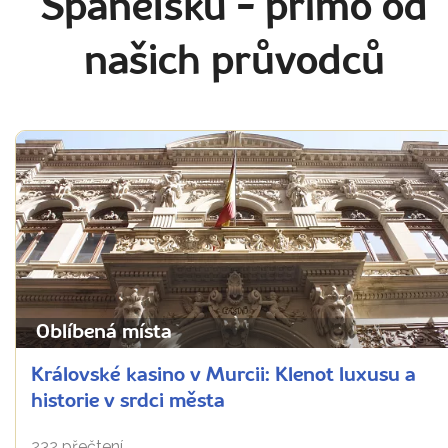
Španělsku
- přímo od
našich průvodců
Oblíbená místa
Královské kasino v Murcii: Klenot luxusu a
historie v srdci města
232 přečtení