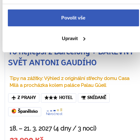
Povolit vše
Upravit
To nejlepší z Barcelony + BAREVNÝ
SVĚT ANTONI GAUDÍHO
Tipy na zážitky: Výhled z originální střechy domu Casa
Milà a procházka kolem paláce Palau Güell
Z PRAHY
HOTEL
SNÍDANĚ
Španělsko
Náročnost
18. – 21. 3. 2027 (4 dny / 3 noci)