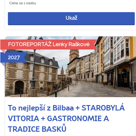
Cena za 1 osobu
Ukaž
FOTOREPORTÁŽ Lenky Raškové
2027
To nejlepší z Bilbaa + STAROBYLÁ
VITORIA + GASTRONOMIE A
TRADICE BASKŮ