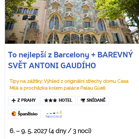
To nejlepší z Barcelony + BAREVNÝ
SVĚT ANTONI GAUDÍHO
Tipy na zážitky: Výhled z originální střechy domu Casa
Milà a procházka kolem paláce Palau Güell
Z PRAHY
HOTEL
SNÍDANĚ
Španělsko
Náročnost
6. – 9. 5. 2027 (4 dny / 3 noci)