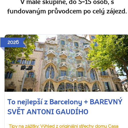
V malé skupině, do 5-15 osob, s
fundovaným průvodcem po celý zájezd.
2026
To nejlepší z Barcelony + BAREVNÝ
SVĚT ANTONI GAUDÍHO
Tipy na zážitky: Výhled z originální střechy domu Casa