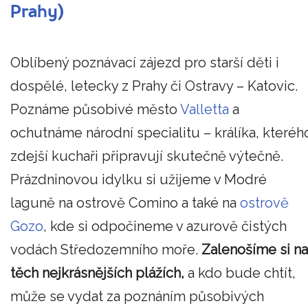
Prahy)
Oblíbený poznávací zájezd pro starší děti i
dospělé, letecky z Prahy či Ostravy – Katovic.
Poznáme působivé město
Valletta
a
ochutnáme národní specialitu – králíka, kteréh
zdejší kuchaři připravují skutečně výtečně.
Prázdninovou idylku si užijeme v Modré
laguně na ostrově Comino a také na
ostrově
Gozo
, kde si odpočineme v azurově čistých
vodách Středozemního moře.
Zalenošíme si na
těch nejkrásnějších plážích,
a kdo bude chtít,
může se vydat za poznáním působivých