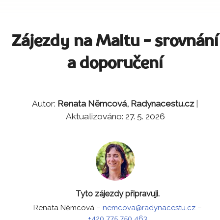
Zájezdy na Maltu - srovnání
a doporučení
Autor:
Renata Němcová, Radynacestu.cz
|
Aktualizováno: 27. 5. 2026
Tyto zájezdy připravuji.
Renata Němcová
–
nemcova@radynacestu.cz
–
+420 775 750 463