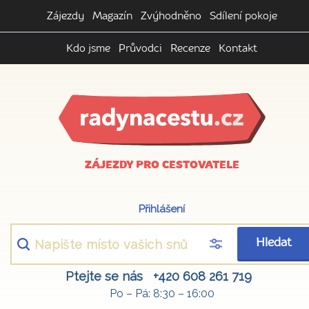
Zájezdy
Magazín
Zvýhodněno
Sdílení pokoje
Kdo jsme
Průvodci
Recenze
Kontakt
ZÁJEZDY PRO CESTOVATELE
Přihlášení
Hledat
Ptejte se nás
+420 608 261 719
Po – Pá: 8:30 – 16:00