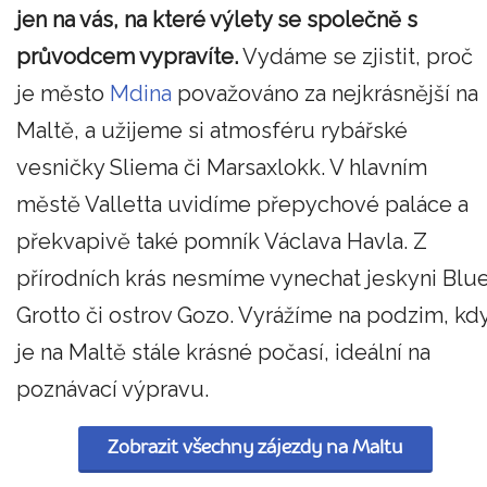
jen na vás, na které výlety se společně s
průvodcem vypravíte.
Vydáme se zjistit, proč
je město
Mdina
považováno za nejkrásnější na
Maltě, a užijeme si atmosféru rybářské
vesničky Sliema či Marsaxlokk. V hlavním
městě Valletta uvidíme přepychové paláce a
překvapivě také pomník Václava Havla. Z
přírodních krás nesmíme vynechat jeskyni Blu
Grotto či ostrov Gozo. Vyrážíme na podzim, kd
je na Maltě stále krásné počasí, ideální na
poznávací výpravu.
Zobrazit všechny zájezdy na Maltu