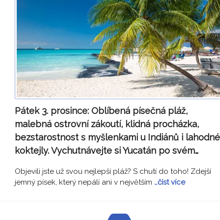
Pátek 3. prosince:
Oblíbená písečná pláž,
malebná ostrovní zákoutí, klidná procházka,
bezstarostnost s myšlenkami u Indiánů i lahodné
koktejly. Vychutnávejte si Yucatán po svém…
Objevili jste už svou nejlepší pláž? S chutí do toho! Zdejší
jemný písek, který nepálí ani v největším
…číst více