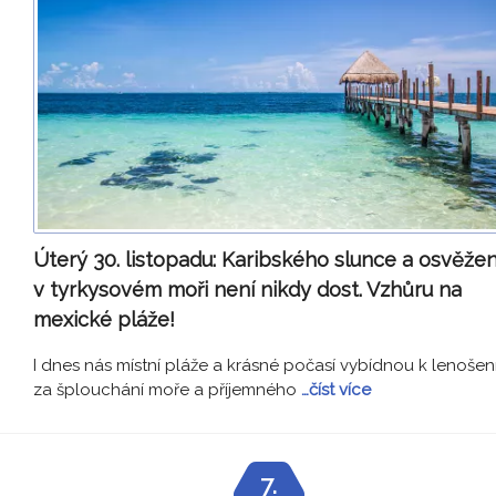
Úterý 30. listopadu:
Karibského slunce a osvěžen
v tyrkysovém moři není nikdy dost. Vzhůru na
mexické pláže!
I dnes nás místní pláže a krásné počasí vybídnou k lenošen
za šplouchání moře a příjemného
…číst více
7.