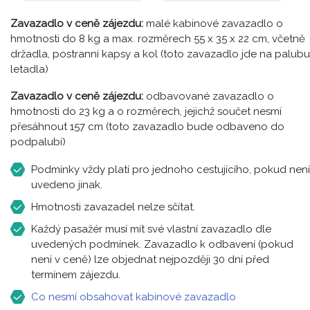
Zavazadlo v ceně zájezdu:
malé kabinové zavazadlo o
hmotnosti do 8 kg a max. rozměrech 55 x 35 x 22 cm, včetně
držadla, postranní kapsy a kol (toto zavazadlo jde na palubu
letadla)
Zavazadlo v ceně zájezdu:
odbavované zavazadlo o
hmotnosti do 23 kg a o rozměrech, jejichž součet nesmí
přesáhnout 157 cm (toto zavazadlo bude odbaveno do
podpalubí)
Podmínky vždy platí pro jednoho cestujícího, pokud není
uvedeno jinak.
Hmotnosti zavazadel nelze sčítat.
Každý pasažér musí mít své vlastní zavazadlo dle
uvedených podmínek. Zavazadlo k odbavení (pokud
není v ceně) lze objednat nejpozději 30 dní před
termínem zájezdu.
Co nesmí obsahovat kabinové zavazadlo