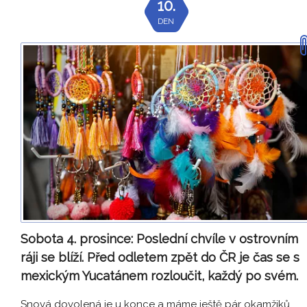
10.
DEN
Sobota 4. prosince:
Poslední chvíle v ostrovním
ráji se blíží. Před odletem zpět do ČR je čas se s
mexickým Yucatánem rozloučit, každý po svém.
Snová dovolená je u konce a máme ještě pár okamžiků