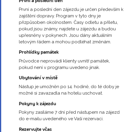
První a poslední den
První a poslední den zájezdu je určen především k
zajištění dopravy. Program v tyto dny je
přizpůsoben okolnostem. Časy odletu a příletu,
pokud jsou známy, najdete u zájezdu a budou
upřesněny v pokynech. Jsou dány aktuálním
letovým řádem a mohou podléhat změnám.
Prohlídky památek
Průvodce neprovádí klienty uvnitř památek,
pokud není v programu uvedeno jinak.
Ubytování v místě
Nástup je umožněn po 14. hodině, do té doby je
možné si zavazadla na hotelu uschovat.
Pokyny k zájezdu
Pokyny zasíláme 7 dní před nástupem na zájezd
do e-mailu uvedeného ve Vaší rezervaci.
Rezervujte včas