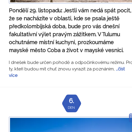
Pondělí 29. listopadu:
Jestli vám nedá spát pocit,
že se nacházíte v oblasti, kde se psala ještě
předkolombijská doba, bude pro vás dnešní
fakultativní výlet pravým zážitkem. V Tulumu
ochutnáme místní kuchyni, prozkoumáme
mayské město Coba a život v mayské vesnici.
I dnešek bude určen pohodě a odpočinkovému režimu. Pr
ty, kteří budou mít chuť znovu vyrazit za poznáním,
…číst
více
6.
DEN