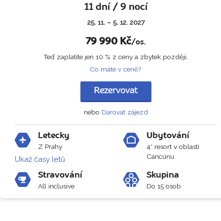
11 dní / 9 nocí
25. 11. – 5. 12. 2027
79 990
Kč
/os.
Teď zaplatíte jen 10 % z ceny a zbytek později.
Co máte v ceně?
Rezervovat
nebo
Darovat zájezd
Letecky
Ubytování
Z Prahy
4* resort v oblasti
Cancúnu
Ukaž časy letů
Stravování
Skupina
All inclusive
Do 15 osob