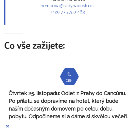
nemcova@radynacestu.cz
+420 775 750 463
Co vše zažijete:
1.
DEN
Čtvrtek 25. listopadu:
Odlet z Prahy do Cancúnu.
Po příletu se dopravíme na hotel, který bude
naším dočasným domovem po celou dobu
pobytu. Odpočineme si a dáme si skvělou večeři.