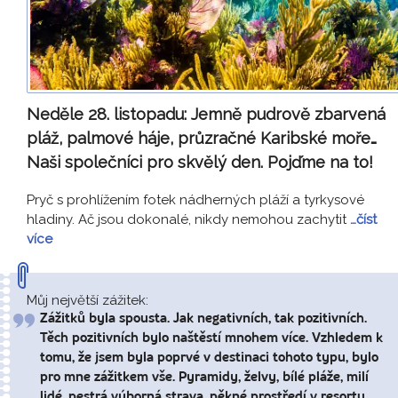
Neděle 28. listopadu:
Jemně pudrově zbarvená
pláž, palmové háje, průzračné Karibské moře…
Naši společníci pro skvělý den. Pojďme na to!
Pryč s prohlížením fotek nádherných pláží a tyrkysové
hladiny. Ač jsou dokonalé, nikdy nemohou zachytit
…číst
více
Můj největší zážitek:
Zážitků byla spousta. Jak negativních, tak pozitivních.
Těch pozitivních bylo naštěstí mnohem více. Vzhledem k
tomu, že jsem byla poprvé v destinaci tohoto typu, bylo
pro mne zážitkem vše. Pyramidy, želvy, bílé pláže, milí
lidé, pestrá výborná strava, pěkné prostředí v resortu.