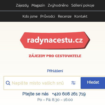
Zájezdy
Magazín
Zvýhodněno
Sdílení pokoje
Kdo jsme
Průvodci
Recenze
Kontakt
ZÁJEZDY PRO CESTOVATELE
Přihlášení
Hledat
Ptejte se nás
+420 608 261 719
Po – Pá: 8:30 – 16:00