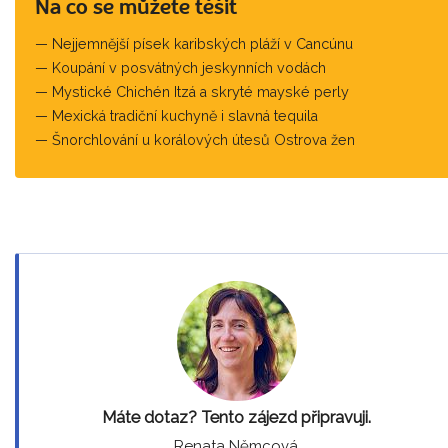
Na co se můžete těšit
Nejjemnější písek karibských pláží v Cancúnu
Koupání v posvátných jeskynních vodách
Mystické Chichén Itzá a skryté mayské perly
Mexická tradiční kuchyně i slavná tequila
Šnorchlování u korálových útesů Ostrova žen
Máte dotaz? Tento zájezd připravuji.
Renata Němcová