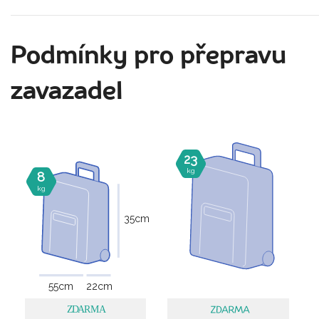
Podmínky pro přepravu
zavazadel
23
kg
8
kg
35
cm
55
cm
22
cm