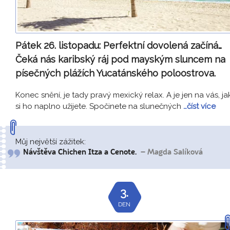
Pátek 26. listopadu:
Perfektní dovolená začíná…
Čeká nás karibský ráj pod mayským sluncem na
písečných plážích Yucatánského poloostrova.
Konec snění, je tady pravý mexický relax. A je jen na vás, ja
si ho naplno užijete. Spočinete na slunečných
…číst více
Můj největší zážitek:
Návštěva Chichen Itza a Cenote.
– Magda Salíková
3.
DEN