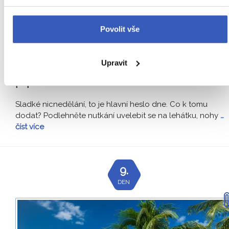
Čtvrtek 2. prosince:
Několikakilometrové pásy
Povolit vše
písečných pláží kolem sebe, průzračné moře
před sebou, čerstvě namíchaný drink v ruce…
Upravit
Značka dovolené v Karibiku. Jste opět
připraveni?
Sladké nicnedělání, to je hlavní heslo dne. Co k tomu
dodat? Podlehněte nutkání uvelebit se na lehátku, nohy
…
číst více
9.
DEN