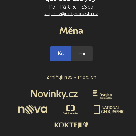
Po – Pá: 8:30 – 16:00
zajezdy@radynacestu.cz
Měna
Kč
Eur
Zmiňují nás v médiích