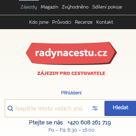
Zájezdy
Magazín
Zvýhodněno
Sdílení pokoje
Kdo jsme
Průvodci
Recenze
Kontakt
ZÁJEZDY PRO CESTOVATELE
Přihlášení
Hledat
Ptejte se nás
+420 608 261 719
Po – Pá: 8:30 – 16:00