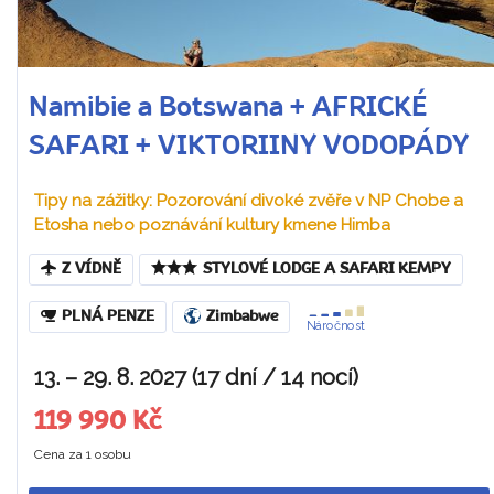
Namibie a Botswana + AFRICKÉ
SAFARI + VIKTORIINY VODOPÁDY
Tipy na zážitky: Pozorování divoké zvěře v NP Chobe a
Etosha nebo poznávání kultury kmene Himba
Z VÍDNĚ
STYLOVÉ LODGE A SAFARI KEMPY
PLNÁ PENZE
Zimbabwe
Náročnost
13. – 29. 8. 2027 (17 dní / 14 nocí)
119 990 Kč
Cena za 1 osobu