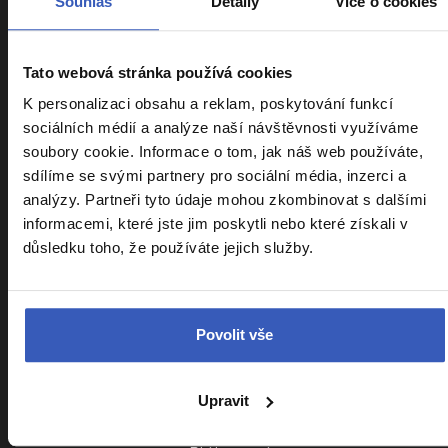
Souhlas
Detaily
Více o cookies
Tato webová stránka používá cookies
Informace k zájezdům
K personalizaci obsahu a reklam, poskytování funkcí
sociálních médií a analýze naší návštěvnosti využíváme
Cestovní pojištění Kooperativa
soubory cookie. Informace o tom, jak náš web používáte,
sdílíme se svými partnery pro sociální média, inzerci a
Cestovní pojištění Slavia
analýzy. Partneři tyto údaje mohou zkombinovat s dalšími
Kalendář zájezdů
informacemi, které jste jim poskytli nebo které získali v
důsledku toho, že používáte jejich služby.
Srovnání zájezdů
Náročnost zájezdů
Sdílení pokoje
Povolit vše
Parkování na letišti
VIP vyzvednutí u domu
Upravit
Cestovatelský klub