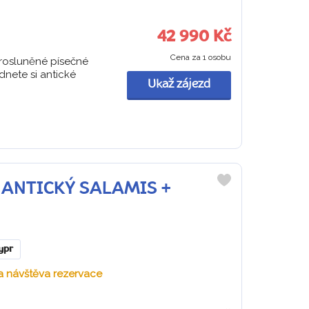
42 990 Kč
Cena za 1 osobu
prosluněné písečné
dnete si antické
Ukaž zájezd
 + ANTICKÝ SALAMIS +
Do
oblíbených
ypr
 a návštěva rezervace