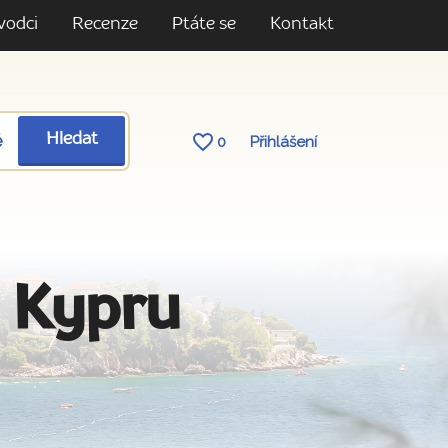
vodci
Recenze
Ptáte se
Kontakt
ě
Hledat
0
Přihlášení
a Kypru