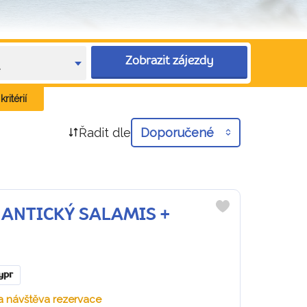
Zobrazit zájezdy
e
ritérií
Řadit dle
Doporučené
 + ANTICKÝ SALAMIS +
Do
oblíbených
ypr
 a návštěva rezervace