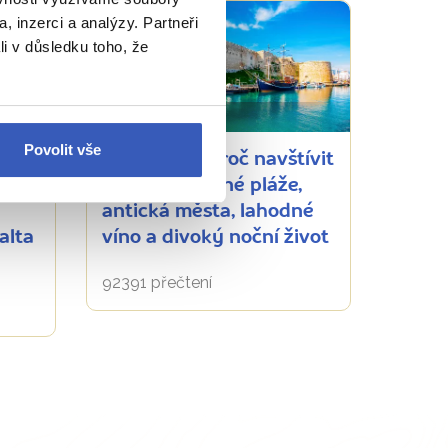
, inzerci a analýzy. Partneři
li v důsledku toho, že
Inspirace
Povolit vše
10 důvodů, proč navštívit
Kypr: nádherné pláže,
antická města, lahodné
alta
víno a divoký noční život
92391 přečtení