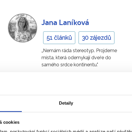
Jana Laníková
51 článků
30 zájezdů
„Nemám ráda stereotyp. Projdeme
místa, která odemykají dveře do
samého srdce kontinentu."
Ukaž všech 78 průvodců
Detaily
 na Kypru
- přímo od naš
á cookies
klam, poskytování funkcí sociálních médií a analýze naší návšt