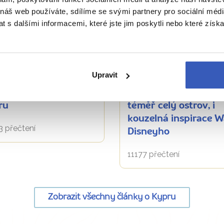
 náš web používáte, sdílíme se svými partnery pro sociální média
 s dalšími informacemi, které jste jim poskytli nebo které získa
íbená místa
Oblíbená místa
Upravit
oostrov Akamas:
Hrad Saint Hilarion:
ná divočina na jižním
místo, odkud uvidíte
ru
téměř celý ostrov, i
kouzelná inspirace W
 přečtení
Disneyho
11177 přečtení
Zobrazit všechny články o Kypru