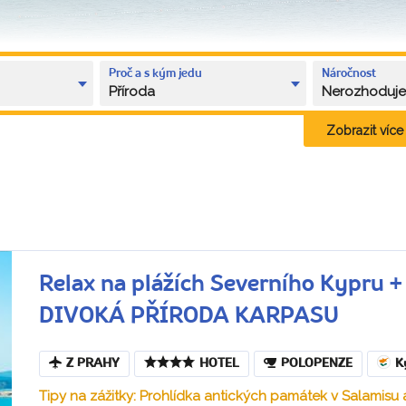
Proč a s kým jedu
Náročnost
Příroda
Nerozhoduj
Zobrazit více k
Relax na plážích Severního Kypru
DIVOKÁ PŘÍRODA KARPASU
Z PRAHY
HOTEL
POLOPENZE
K
Tipy na zážitky: Prohlídka antických památek v Salamisu