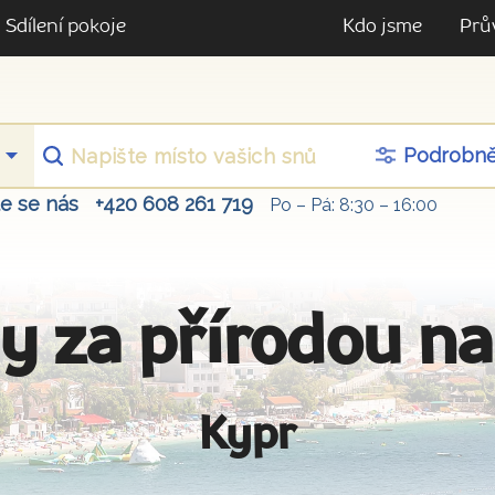
Sdílení pokoje
Kdo jsme
Prů
Podrobn
te se nás
+420 608 261 719
Po – Pá: 8:30 – 16:00
y za přírodou n
Kypr