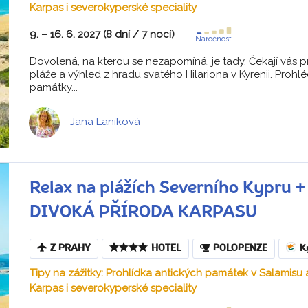
Karpas i severokyperské speciality
9. – 16. 6. 2027 (8 dní / 7 nocí)
Náročnost
Dovolená, na kterou se nezapomíná, je tady. Čekají vás 
pláže a výhled z hradu svatého Hilariona v Kyrenii. Prohlé
památky...
Jana Laníková
Relax na plážích Severního Kypru
DIVOKÁ PŘÍRODA KARPASU
Z PRAHY
HOTEL
POLOPENZE
K
Tipy na zážitky: Prohlídka antických památek v Salamisu
Karpas i severokyperské speciality