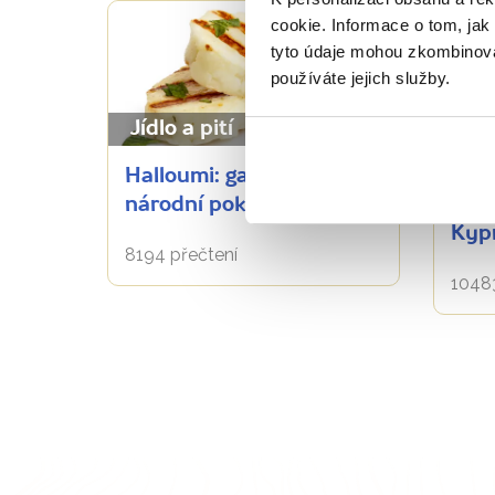
cookie. Informace o tom, jak
tyto údaje mohou zkombinovat
používáte jejich služby.
Jídlo a pití
Obl
Halloumi: gastronomický
Pol
národní poklad Kypřanů
Jedi
Kyp
8194 přečtení
10483