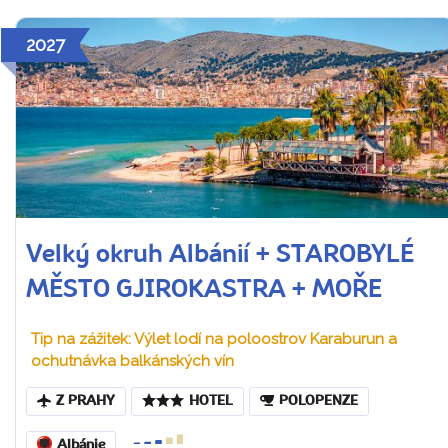
2027
Velký okruh Albánií + STAROBYLÉ
MĚSTO GJIROKASTRA + MOŘE
Tip na zážitek: Výlet lodí na poloostrov Karaburun a
ochutnávka balkánských vín
Z PRAHY
HOTEL
POLOPENZE
Albánie