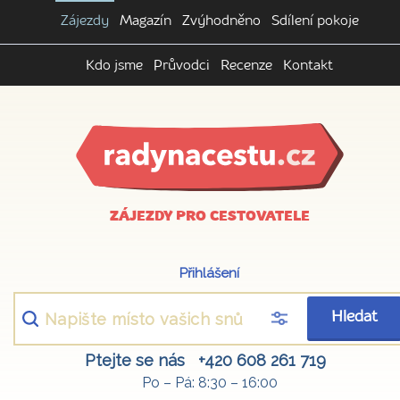
Zájezdy
Magazín
Zvýhodněno
Sdílení pokoje
Kdo jsme
Průvodci
Recenze
Kontakt
ZÁJEZDY PRO CESTOVATELE
Přihlášení
Hledat
Ptejte se nás
+420 608 261 719
Po – Pá: 8:30 – 16:00