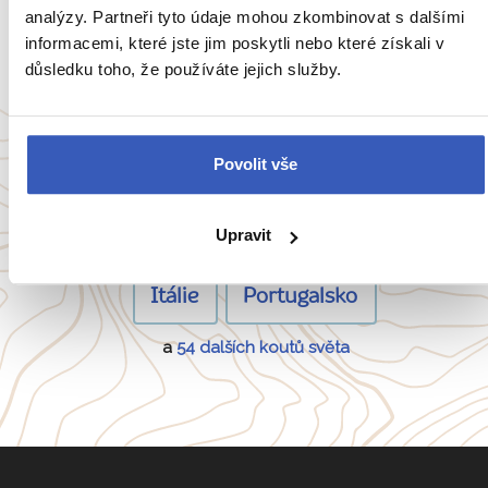
analýzy. Partneři tyto údaje mohou zkombinovat s dalšími
Ukaž všech 78 průvodců
informacemi, které jste jim poskytli nebo které získali v
důsledku toho, že používáte jejich služby.
Oblíbené cíle
Povolit vše
Anglie
Belgie
Francie
Irsko
Upravit
Itálie
Portugalsko
a
54 dalších koutů světa