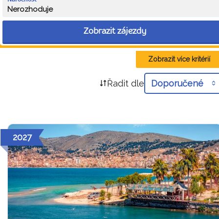
Nerozhoduje
Zobrazit zájezdy
Zobrazit více kritérií
Řadit dle
Doporučené
2027