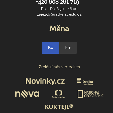
+420 608 261 719
Po – Pá: 8:30 – 16:00
zajezdy@radynacestu.cz
Měna
Kč
Eur
Zmiňují nás v médiích