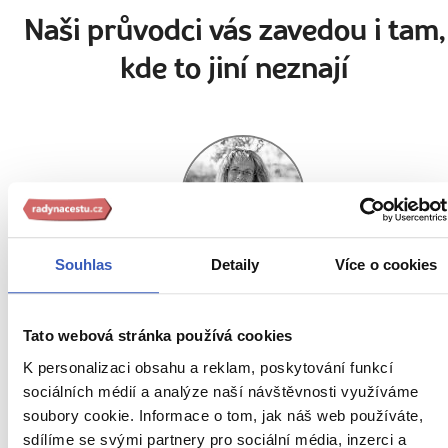
Naši průvodci vás zavedou i tam,
kde to jiní neznají
Souhlas
Detaily
Více o cookies
Jana Laníková
Tato webová stránka používá cookies
51 článků
30 zájezdů
K personalizaci obsahu a reklam, poskytování funkcí
sociálních médií a analýze naší návštěvnosti využíváme
„Nemám ráda stereotyp. Projdeme místa, která odemykají
soubory cookie. Informace o tom, jak náš web používáte,
dveře do samého srdce kontinentu."
sdílíme se svými partnery pro sociální média, inzerci a