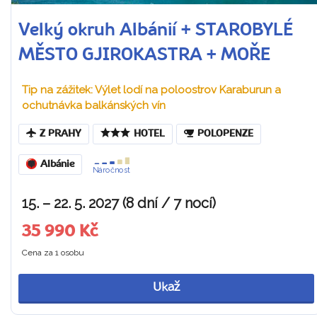
Velký okruh Albánií + STAROBYLÉ
MĚSTO GJIROKASTRA + MOŘE
Tip na zážitek: Výlet lodí na poloostrov Karaburun a
ochutnávka balkánských vín
Z PRAHY
HOTEL
POLOPENZE
Albánie
Náročnost
15. – 22. 5. 2027 (8 dní / 7 nocí)
35 990 Kč
Cena za 1 osobu
Ukaž