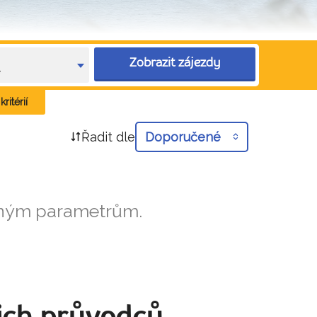
Zobrazit zájezdy
e
ritérií
Řadit dle
Doporučené
aným parametrům.