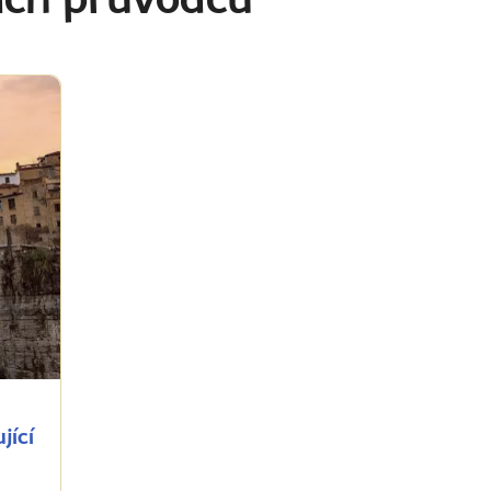
ich průvodců
jící