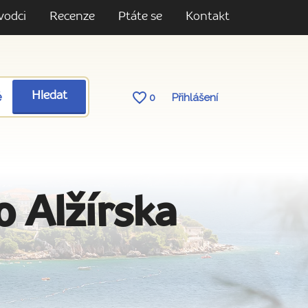
vodci
Recenze
Ptáte se
Kontakt
ě
Hledat
0
Přihlášení
o Alžírska