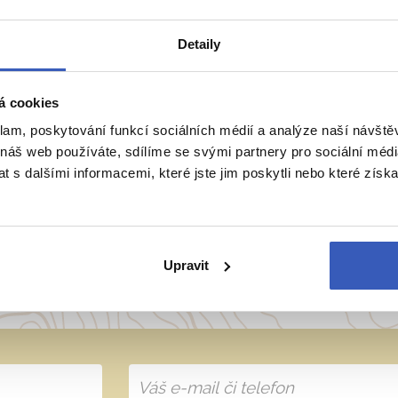
Detaily
á cookies
ie
Belgie
Francie
Irsko
Itálie
klam, poskytování funkcí sociálních médií a analýze naší návšt
 náš web používáte, sdílíme se svými partnery pro sociální média
 s dalšími informacemi, které jste jim poskytli nebo které získa
přímo majitele? Napište 
Upravit