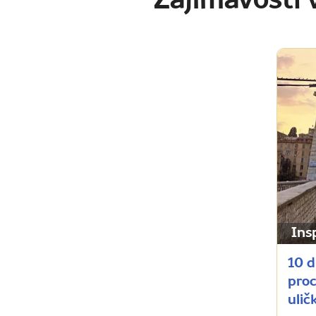
Zajímavosti 
Ins
10 d
proc
ulič