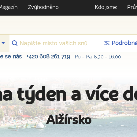
Magazín
Zvýhodněno
Kdo jsme
Prů
Podrobn
te se nás
+420 608 261 719
Po – Pá: 8:30 – 16:00
a týden a více d
Alžírsko