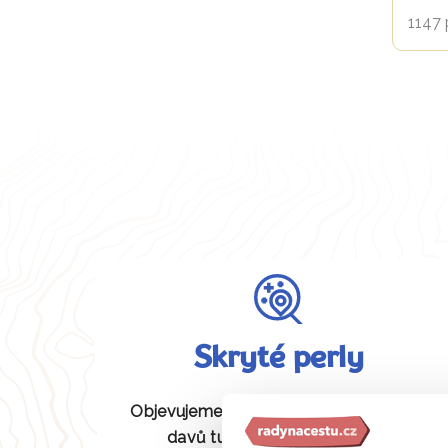
1147 
Skryté perly
Objevujeme pro vás unikátní místa bez
davů turistů, která jiní neznají.