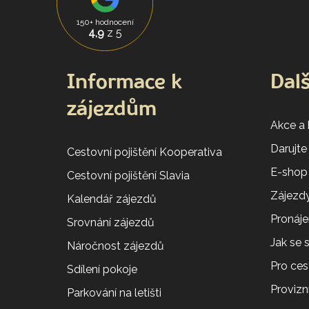
150+ hodnocení
4,9
z 5
Informace k
Dalš
zájezdům
Akce a
Darujte
Cestovní pojištění Kooperativa
E-shop
Cestovní pojištění Slavia
Zájezdy
Kalendář zájezdů
Pronáj
Srovnání zájezdů
Jak se
Náročnost zájezdů
Pro ces
Sdílení pokoje
Provizní
Parkování na letišti