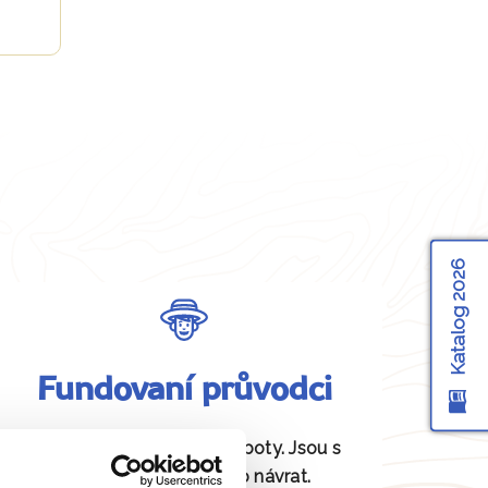
Katalog 2026
Fundovaní průvodci
Daná místa znají jako své boty. Jsou s
vámi od odjezdu až po návrat.