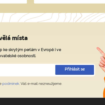
vělá místa
tup ke skrytým perlám v Evropě i ve
ovatelské osobnosti.
Přihlásit se
le
podmínek
. Váš e-mail nezneužijeme.