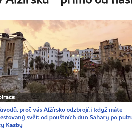
v Alžírsku
- přímo od naš
pirace
ůvodů, proč vás Alžírsko odzbrojí, i když máte
estovaný svět: od pouštních dun Sahary po pulzu
ky Kasby