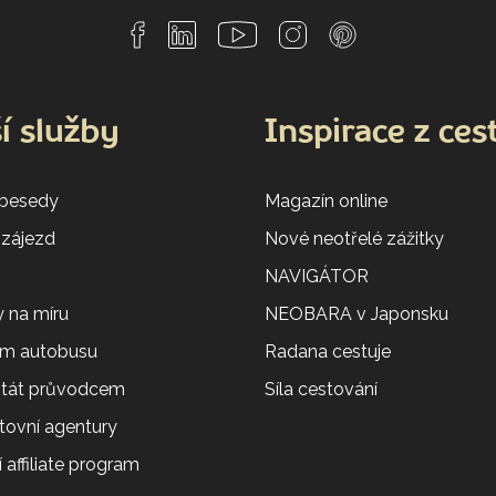
í služby
Inspirace z ces
 besedy
Magazín online
 zájezd
Nové neotřelé zážitky
NAVIGÁTOR
 na míru
NEOBARA v Japonsku
em autobusu
Radana cestuje
 stát průvodcem
Síla cestování
tovní agentury
 affiliate program