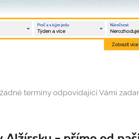
Proč a s kým jedu
Náročnost
Týden a více
Nerozhoduj
Zobrazit více k
 žádné termíny odpovídající Vámi zad