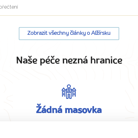
přečtení
Zobrazit všechny články o Alžírsku
Naše péče nezná hranice
Žádná masovka
Na zájezd bereme maximálně 15 osob
pro dobrou atmosféru.