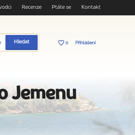
vodci
Recenze
Ptáte se
Kontakt
ě
Hledat
0
Přihlášení
do Jemenu