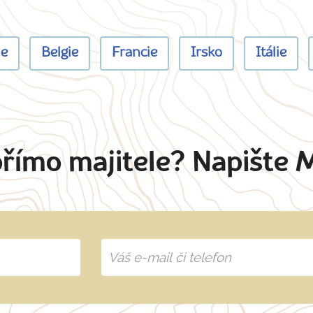
ie
Belgie
Francie
Irsko
Itálie
přímo majitele? Napište 