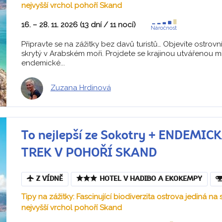
nejvyšší vrchol pohoří Skand
16. – 28. 11. 2026 (13 dní / 11 nocí)
Náročnost
Připravte se na zážitky bez davů turistů… Objevíte ostro
skrytý v Arabském moři. Projdete se krajinou utvářenou mi
endemické...
Zuzana Hrdinová
To nejlepší ze Sokotry + ENDEMI
TREK V POHOŘÍ SKAND
Z VÍDNĚ
HOTEL V HADIBO A EKOKEMPY
Tipy na zážitky: Fascinující biodiverzita ostrova jediná na
nejvyšší vrchol pohoří Skand