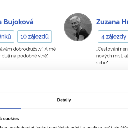
a Bujoková
Zuzana H
ánků
10 zájezdů
4 zájezdy
dávám dobrodružství. A mé
„Cestování nen
 plují na podobné vlně."
nových míst, a
sebe."
Ukaž všech 78 průvodců
Detaily
 v Jemenu
- přímo od naš
á cookies
klam, poskytování funkcí sociálních médií a analýze naší návšt