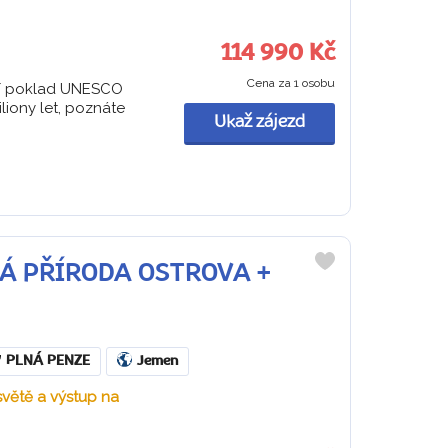
114 990 Kč
Cena za 1 osobu
vní poklad UNESCO
liony let, poznáte
Ukaž zájezd
CKÁ PŘÍRODA OSTROVA +
Do
oblíbených
PLNÁ PENZE
Jemen
 světě a výstup na