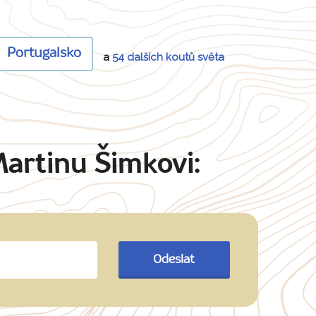
Portugalsko
a
54 dalších koutů světa
Martinu Šimkovi:
Odeslat