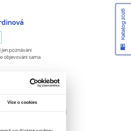
Katalog 2026
rdinová
í jen poznávání
le objevování sama
Více o cookies
ich průvodců
ěvnosti využíváme soubory