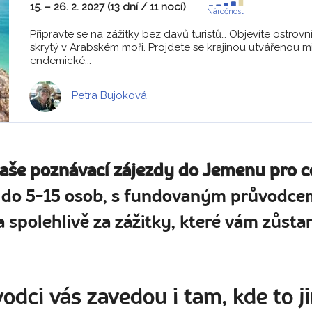
15. – 26. 2. 2027 (13 dní / 11 nocí)
Náročnost
Připravte se na zážitky bez davů turistů… Objevíte ostro
skrytý v Arabském moři. Projdete se krajinou utvářenou mi
endemické...
Petra Bujoková
naše poznávací zájezdy do Jemenu pro c
 do 5-15 osob, s fundovaným průvodcem
 spolehlivě za zážitky, které vám zůstan
odci vás zavedou i tam, kde to ji