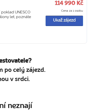
114 990 Kč
Cena za 1 osobu
vní poklad UNESCO
liony let, poznáte
Ukaž zájezd
estovatele?
 po celý zájezd.
ou v srdci.
ní neznají