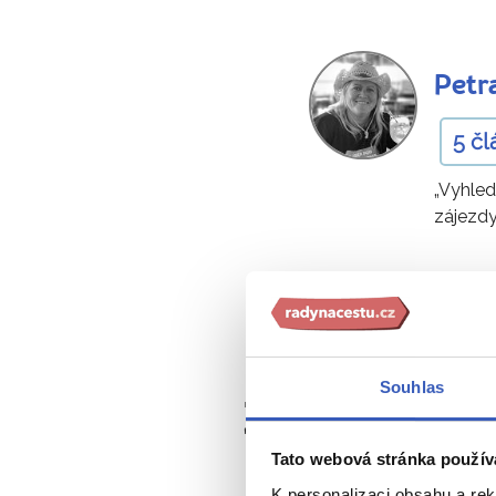
Petr
5 čl
„Vyhle
zájezdy
Souhlas
Zajímavosti
Tato webová stránka použív
K personalizaci obsahu a re