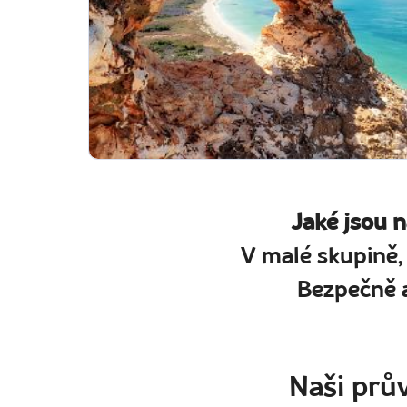
Jaké jsou 
V malé skupině,
Bezpečně a
Naši prův