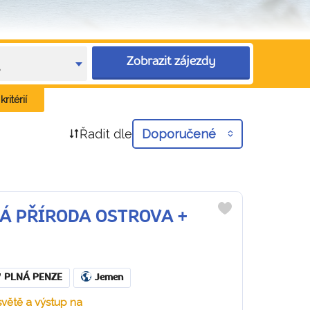
Zobrazit zájezdy
e
ritérií
Řadit dle
Doporučené
CKÁ PŘÍRODA OSTROVA +
Do
oblíbených
PLNÁ PENZE
Jemen
 světě a výstup na