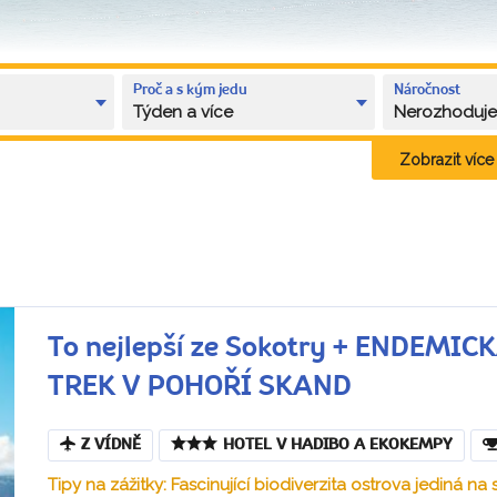
Proč a s kým jedu
Náročnost
Týden a více
Nerozhoduj
Zobrazit více k
To nejlepší ze Sokotry + ENDEMI
TREK V POHOŘÍ SKAND
Z VÍDNĚ
HOTEL V HADIBO A EKOKEMPY
Tipy na zážitky: Fascinující biodiverzita ostrova jediná na