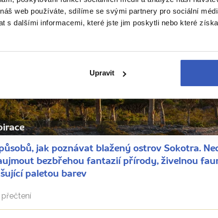
 náš web používáte, sdílíme se svými partnery pro sociální média
 s dalšími informacemi, které jste jim poskytli nebo které získa
Upravit
pirace
působů, jak poznávat blažený ostrov Sokotra. Ne
aujmout bezbřehou fantazií přírody, živelnou fau
šující paletou barev
přečtení