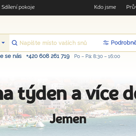
Sdílení pokoje
Kdo jsme
Prů
Podrobn
te se nás
+420 608 261 719
Po – Pá: 8:30 – 16:00
na týden a více 
Jemen