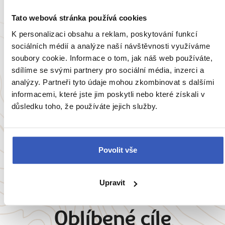
Tato webová stránka používá cookies
K personalizaci obsahu a reklam, poskytování funkcí
sociálních médií a analýze naší návštěvnosti využíváme
soubory cookie. Informace o tom, jak náš web používáte,
Inspirace
sdílíme se svými partnery pro sociální média, inzerci a
analýzy. Partneři tyto údaje mohou zkombinovat s dalšími
10 nejkrásnějších knihoven světa: majestátní
informacemi, které jste jim poskytli nebo které získali v
interiéry a ráj knihomolů
důsledku toho, že používáte jejich služby.
18954 přečtení
Povolit vše
Zobrazit všechny články o Brazílii
Upravit
Oblíbené cíle