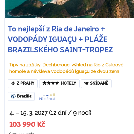
To nejlepší z Ria de Janeiro +
VODOPÁDY IGUAÇU + PLÁŽE
BRAZILSKÉHO SAINT-TROPEZ
Tipy na zážitky: Dechberoucí výhled na Rio z Cukrové
homole a návštěva vodopádů Iguaçu ze dvou zemí
Z PRAHY
HOTELY
SNÍDANĚ
Brazílie
Náročnost
4. – 15. 3. 2027 (12 dní / 9 nocí)
103 990 Kč
Cena za 1 osobu