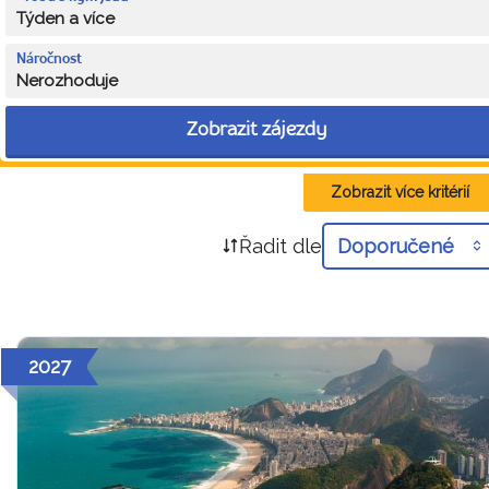
Týden a více
Náročnost
Nerozhoduje
Zobrazit zájezdy
Zobrazit více kritérií
Řadit dle
Doporučené
2027