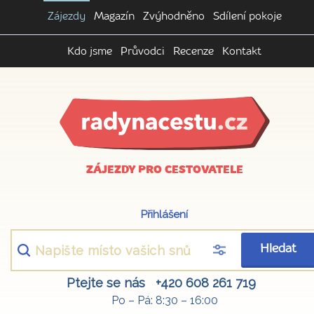
Zájezdy
Magazín
Zvýhodněno
Sdílení pokoje
Kdo jsme
Průvodci
Recenze
Kontakt
ZÁJEZDY PRO CESTOVATELE
Přihlášení
Hledat
Ptejte se nás
+420 608 261 719
Po – Pá: 8:30 – 16:00