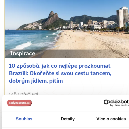
Inspirace
10 způsobů, jak co nejlépe prozkoumat
Brazílii: Okořeňte si svou cestu tancem,
dobrým jídlem, pitím
1487 přečtení
Souhlas
Detaily
Více o cookies