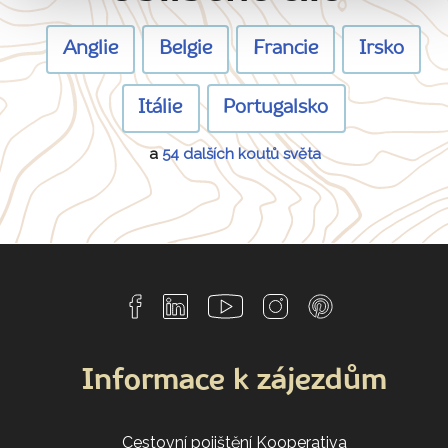
Anglie
Belgie
Francie
Irsko
Itálie
Portugalsko
a
54 dalších koutů světa
Informace k zájezdům
Cestovní pojištění Kooperativa