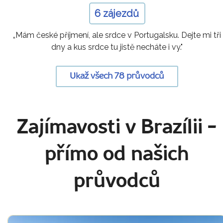
6 zájezdů
„Mám české příjmení, ale srdce v Portugalsku. Dejte mi tři
dny a kus srdce tu jistě necháte i vy."
Ukaž všech 78 průvodců
Zajímavosti v Brazílii
-
přímo od našich
průvodců