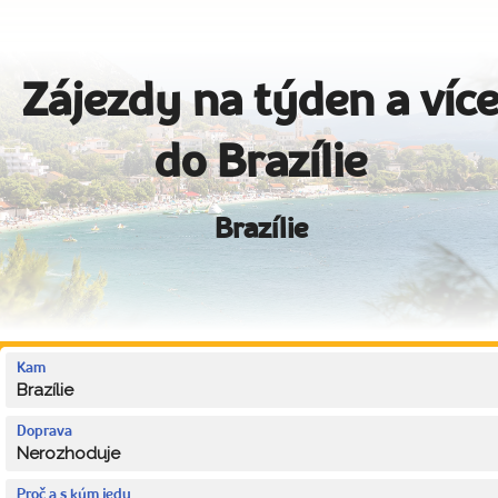
Zájezdy na týden a víc
do Brazílie
Brazílie
Kam
Brazílie
Doprava
Nerozhoduje
Proč a s kým jedu