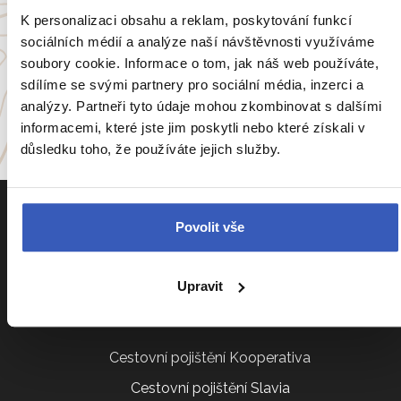
Anglie
Belgie
Francie
Irsko
K personalizaci obsahu a reklam, poskytování funkcí
sociálních médií a analýze naší návštěvnosti využíváme
Itálie
Portugalsko
soubory cookie. Informace o tom, jak náš web používáte,
sdílíme se svými partnery pro sociální média, inzerci a
a
54 dalších koutů světa
analýzy. Partneři tyto údaje mohou zkombinovat s dalšími
informacemi, které jste jim poskytli nebo které získali v
důsledku toho, že používáte jejich služby.
Povolit vše
Upravit
Informace k zájezdům
Cestovní pojištění Kooperativa
Cestovní pojištění Slavia