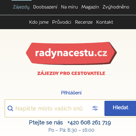
Zájezdy
Doobsazení
Na míru
Magazín
Zvýhodněno
Kdo jsme
Průvodci
Recenze
Kontakt
ZÁJEZDY PRO CESTOVATELE
Přihlášení
Hledat
Ptejte se nás
+420 608 261 719
Po – Pá: 8:30 – 16:00