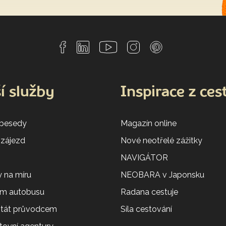
í služby
Inspirace z ces
 besedy
Magazín online
 zájezd
Nové neotřelé zážitky
NAVIGÁTOR
 na míru
NEOBARA v Japonsku
em autobusu
Radana cestuje
 stát průvodcem
Síla cestování