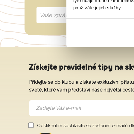
tyto údaje mohou zkombinovat
používáte jejich služby.
Získejte pravidelné tipy na sk
Přidejte se do klubu a získáte exkluzivní přís
světě, které vám představí naše největší cest
Odkliknutím souhlasíte se zasláním e-mailů d