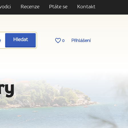
vodci
Recenze
Ptáte se
Kontakt
ě
Hledat
0
Přihlášení
ry