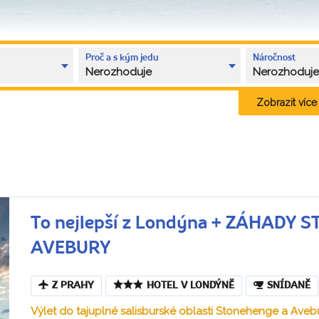
Proč a s kým jedu
Náročnost
Nerozhoduje
Nerozhoduj
Zobrazit více k
To nejlepší z Londýna + ZÁHADY
AVEBURY
Z PRAHY
HOTEL V LONDÝNĚ
SNÍDANĚ
Výlet do tajuplné salisburské oblasti Stonehenge a Aveb