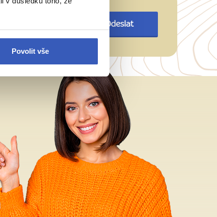
li v důsledku toho, že
Odeslat
Povolit vše