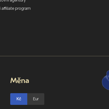
tovní agentury
 affiliate program
Měna
Kč
Eur