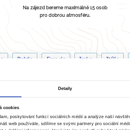
Na zájezd bereme maximálně 15 osob
pro dobrou atmosféru.
ie
Belgie
Francie
Irsko
Itálie
Detaily
přímo majitele? Napište 
á cookies
klam, poskytování funkcí sociálních médií a analýze naší návšt
 náš web používáte, sdílíme se svými partnery pro sociální média