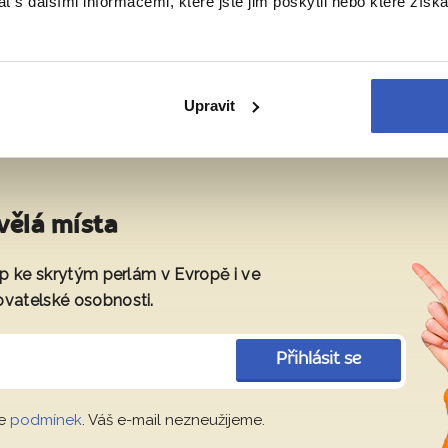
 s dalšími informacemi, které jste jim poskytli nebo které získa
Upravit
vělá místa
tup ke skrytým perlám v Evropě i ve
ovatelské osobnosti.
Přihlásit se
le
podmínek
. Váš e-mail nezneužijeme.