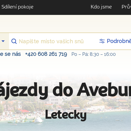
Sdílení pokoje
Kdo jsme
Prů
Podrobn
te se nás
+420 608 261 719
Po – Pá: 8:30 – 16:00
ájezdy do Avebu
Letecky