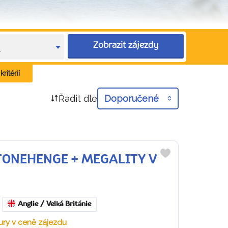
Zobrazit zájezdy
e
ritérií
Řadit dle
Doporučené
 STONEHENGE + MEGALITY V
Do
oblíbených
Anglie / Velká Británie
ury v ceně zájezdu