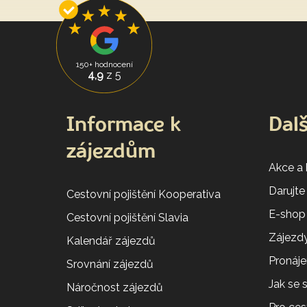
150+ hodnocení
4,9
z 5
Informace k
Dalš
zájezdům
Akce a
Darujte
Cestovní pojištění Kooperativa
E-shop
Cestovní pojištění Slavia
Zájezdy
Kalendář zájezdů
Pronáj
Srovnání zájezdů
Jak se
Náročnost zájezdů