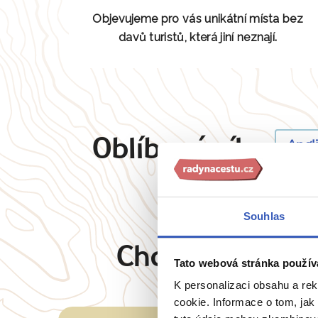
Objevujeme pro vás unikátní místa bez
davů turistů, která jiní neznají.
Oblíbené cíle
Angl
Souhlas
Chcete oslovit 
Tato webová stránka použív
K personalizaci obsahu a re
cookie. Informace o tom, jak