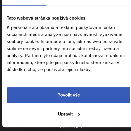
Informace k zájezdům
Tato webová stránka používá cookies
K personalizaci obsahu a reklam, poskytování funkcí
sociálních médií a analýze naší návštěvnosti využíváme
Cestovní pojištění Kooperativa
soubory cookie. Informace o tom, jak náš web používáte,
Cestovní pojištění Slavia
sdílíme se svými partnery pro sociální média, inzerci a
analýzy. Partneři tyto údaje mohou zkombinovat s dalšími
Kalendář zájezdů
informacemi, které jste jim poskytli nebo které získali v
Srovnání zájezdů
důsledku toho, že používáte jejich služby.
Náročnost zájezdů
Sdílení pokoje
Povolit vše
Parkování na letišti
VIP vyzvednutí u domu
Upravit
Cestovatelský klub
Ptáte se nás