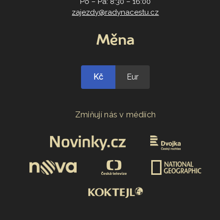
Po – Pá: 8:30 – 16:00
zajezdy@radynacestu.cz
Měna
Kč
Eur
Zmiňují nás v médiích