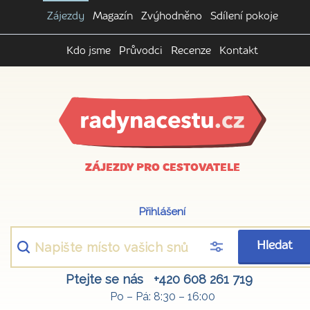
Zájezdy
Magazín
Zvýhodněno
Sdílení pokoje
Kdo jsme
Průvodci
Recenze
Kontakt
ZÁJEZDY PRO CESTOVATELE
Přihlášení
Hledat
Ptejte se nás
+420 608 261 719
Po – Pá: 8:30 – 16:00