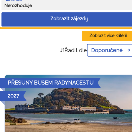
Nerozhoduje
Zobrazit zájezdy
Zobrazit více kritérií
Řadit dle
Doporučené
PŘESUNY BUSEM RADYNACESTU
2027