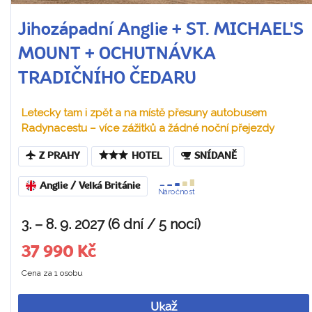
Jihozápadní Anglie + ST. MICHAEL'S
MOUNT + OCHUTNÁVKA
TRADIČNÍHO ČEDARU
Letecky tam i zpět a na místě přesuny autobusem
Radynacestu – více zážitků a žádné noční přejezdy
Z PRAHY
HOTEL
SNÍDANĚ
Anglie / Velká Británie
Náročnost
3. – 8. 9. 2027 (6 dní / 5 nocí)
37 990 Kč
Cena za 1 osobu
Ukaž