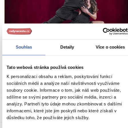
Oblíbená místa
Tango: argentinská show na vlastní kůži + 3
Souhlas
Detaily
Více o cookies
tipy pro milovníky tance v Buenos Aires
5567 přečtení
Tato webová stránka používá cookies
K personalizaci obsahu a reklam, poskytování funkcí
sociálních médií a analýze naší návštěvnosti využíváme
soubory cookie. Informace o tom, jak náš web používáte,
sdílíme se svými partnery pro sociální média, inzerci a
analýzy. Partneři tyto údaje mohou zkombinovat s dalšími
informacemi, které jste jim poskytli nebo které získali v
důsledku toho, že používáte jejich služby.