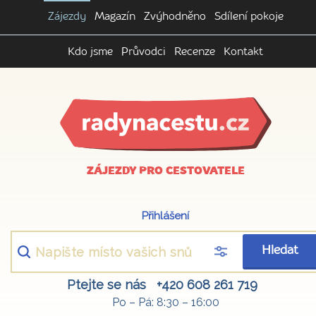
Zájezdy
Magazín
Zvýhodněno
Sdílení pokoje
Kdo jsme
Průvodci
Recenze
Kontakt
ZÁJEZDY PRO CESTOVATELE
Přihlášení
Hledat
Ptejte se nás
+420 608 261 719
Po – Pá: 8:30 – 16:00