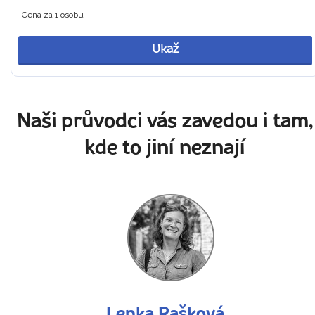
Cena za 1 osobu
Ukaž
Naši průvodci vás zavedou i tam,
kde to jiní neznají
Lenka Rašková