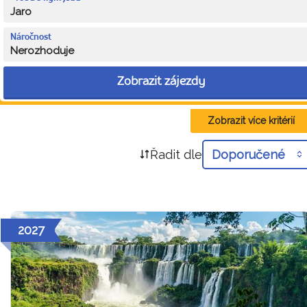
Jaro
Náročnost
Nerozhoduje
Zobrazit zájezdy
Zobrazit více kritérií
Řadit dle
Doporučené
2027