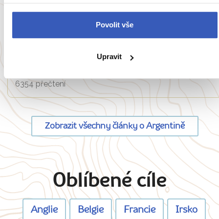
Oblíbená místa
Povolit vše
TOP 4 zážitky Buenos Aires: nejlepší místo
pro výhled, relaxaci, nákupy a probděnou
Upravit
noc
6354 přečtení
Zobrazit všechny články o Argentině
Oblíbené cíle
Anglie
Belgie
Francie
Irsko