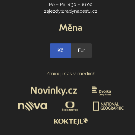
Po – Pá: 8:30 – 16:00
zajezdy@radynacestu.cz
Měna
Kč
Eur
Zmiňují nás v médiích