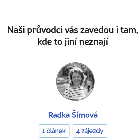
Naši průvodci vás zavedou i tam,
kde to jiní neznají
Radka Šímová
1 článek
4 zájezdy