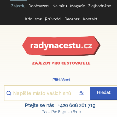
Zájezdy
Doobsazení
Na míru
Magazín
Zvýhodněno
Kdo jsme
Průvodci
Recenze
Kontakt
ZÁJEZDY PRO CESTOVATELE
Přihlášení
Hledat
Ptejte se nás
+420 608 261 719
Po – Pá: 8:30 – 16:00