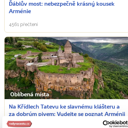
Ďáblův most: nebezpečně krásný kousek
Arménie
4561 přečtení
Oblíbená místa
Na Křídlech Tatevu ke slavnému klášteru a
za dobrým pivem: Vydejte se poznat Arménii
z výšky!