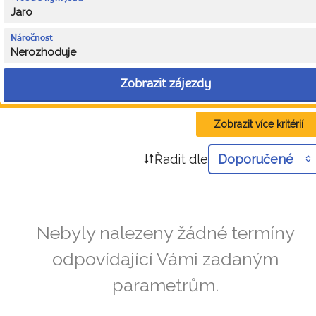
Jaro
Náročnost
Nerozhoduje
Zobrazit zájezdy
Zobrazit více kritérií
Řadit dle
Doporučené
Nebyly nalezeny žádné termíny
odpovídající Vámi zadaným
parametrům.