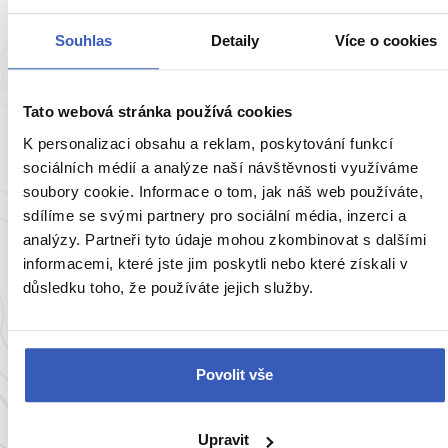
4407 přečtení
Souhlas
Detaily
Více o cookies
Tato webová stránka používá cookies
K personalizaci obsahu a reklam, poskytování funkcí
sociálních médií a analýze naší návštěvnosti využíváme
soubory cookie. Informace o tom, jak náš web používáte,
sdílíme se svými partnery pro sociální média, inzerci a
analýzy. Partneři tyto údaje mohou zkombinovat s dalšími
informacemi, které jste jim poskytli nebo které získali v
Oblíbená místa
důsledku toho, že používáte jejich služby.
Jerevan: neprávem opomíjená starověká
metropole ve stínu Araratu
Povolit vše
42858 přečtení
Upravit