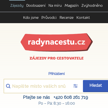
Zájezdy
Doobsazení
Na míru
Magazín
Zvýhodněno
Kdo jsme
Průvodci
Recenze
Kontakt
ZÁJEZDY PRO CESTOVATELE
Přihlášení
Hledat
Ptejte se nás
+420 608 261 719
Po – Pá: 8:30 – 16:00