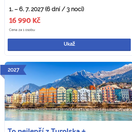
1. – 6. 7. 2027 (6 dní / 3 noci)
16 990 Kč
Cena za 1 osobu
Ukaž
2027
To nejlepší z Tyrolska +