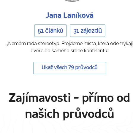
Jana Laníková
51 článků
31 zájezdů
„Nemám ráda stereotyp. Projdeme místa, která odemykají
dveře do samého srdce kontinentu."
Ukaž všech 79 průvodců
Zajímavosti
- přímo od
našich průvodců