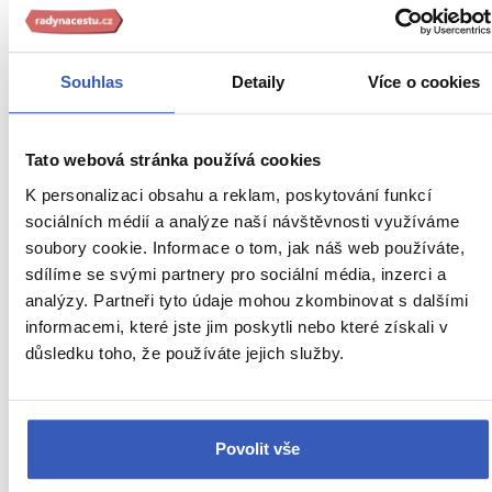
Naši průvodci vás zavedou i tam,
Souhlas
Detaily
Více o cookies
kde to jiní neznají
Tato webová stránka používá cookies
K personalizaci obsahu a reklam, poskytování funkcí
sociálních médií a analýze naší návštěvnosti využíváme
soubory cookie. Informace o tom, jak náš web používáte,
sdílíme se svými partnery pro sociální média, inzerci a
analýzy. Partneři tyto údaje mohou zkombinovat s dalšími
informacemi, které jste jim poskytli nebo které získali v
důsledku toho, že používáte jejich služby.
Markéta Petrlíková
18 článků
25 zájezdů
Povolit vše
„Jsem pyšná na každou zapadlou uličku i bistro se skvělým
tapas. Ochutnejme svět spolu."