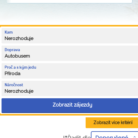
Kam
Nerozhoduje
Doprava
Autobusem
Proč a s kým jedu
Příroda
Náročnost
Nerozhoduje
Zobrazit zájezdy
Zobrazit více kritérií
Řadit dle
Doporučené