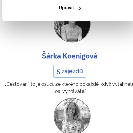
Upravit
Šárka Koenigová
5 zájezdů
„Cestování, to je osudí, ze kterého pokaždé, když vytáhnet
los, vyhráváte."