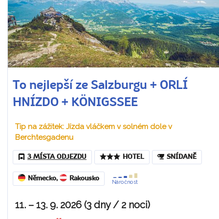
To nejlepší ze Salzburgu + ORLÍ
HNÍZDO + KÖNIGSSEE
Tip na zážitek: Jízda vláčkem v solném dole v
Berchtesgadenu
3 MÍSTA ODJEZDU
HOTEL
SNÍDANĚ
Německo
,
Rakousko
Náročnost
11. – 13. 9. 2026 (3 dny / 2 noci)