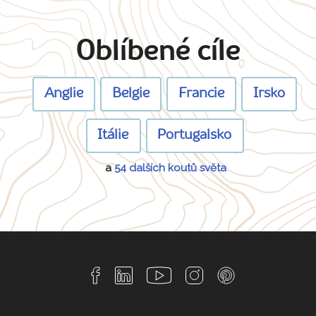
Oblíbené cíle
Anglie
Belgie
Francie
Irsko
Itálie
Portugalsko
a
54 dalších koutů světa