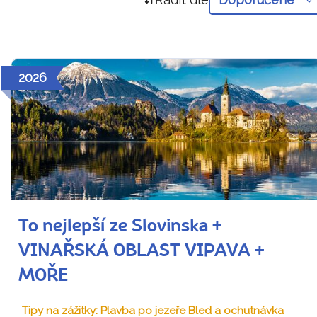
2026
To nejlepší ze Slovinska +
VINAŘSKÁ OBLAST VIPAVA +
MOŘE
Tipy na zážitky: Plavba po jezeře Bled a ochutnávka