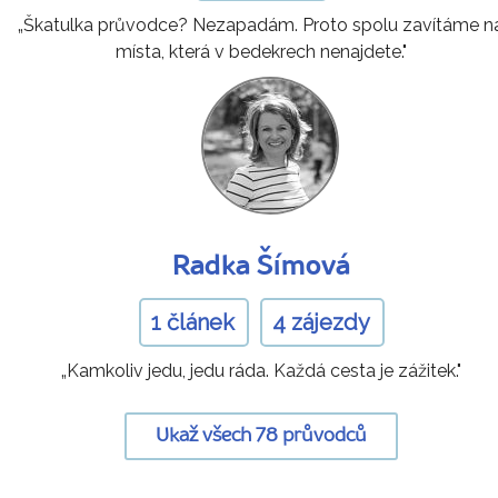
„Škatulka průvodce? Nezapadám. Proto spolu zavítáme n
místa, která v bedekrech nenajdete."
Radka Šímová
1 článek
4 zájezdy
„Kamkoliv jedu, jedu ráda. Každá cesta je zážitek."
Ukaž všech 78 průvodců