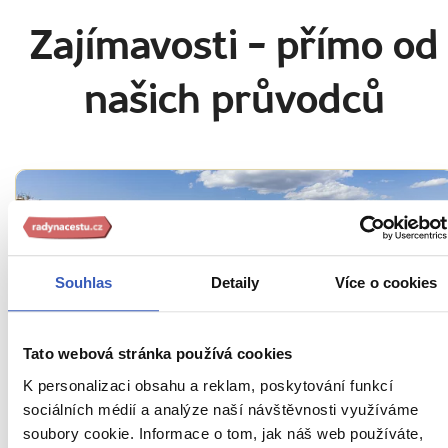
Zajímavosti
- přímo od
našich průvodců
Souhlas
Detaily
Více o cookies
Tato webová stránka používá cookies
Oblíbená místa
K personalizaci obsahu a reklam, poskytování funkcí
sociálních médií a analýze naší návštěvnosti využíváme
Termální lázně Széchenyi: Jak, kam a proč
soubory cookie. Informace o tom, jak náš web používáte,
na wellness do pohádkové Budapešti?