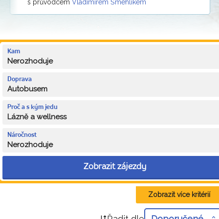
s průvodcem
Vladimírem Šmehlíkem
Kam
Nerozhoduje
Doprava
Autobusem
Proč a s kým jedu
Lázně a wellness
Náročnost
Nerozhoduje
Zobrazit zájezdy
Zobrazit více kritérií
Řadit dle
Doporučené