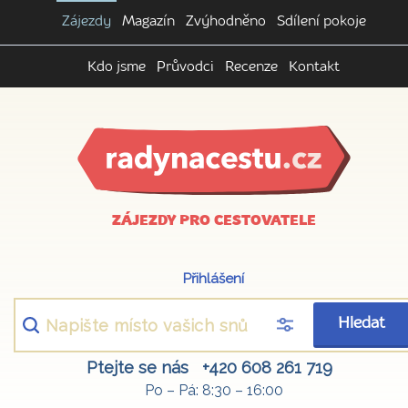
Zájezdy
Magazín
Zvýhodněno
Sdílení pokoje
Kdo jsme
Průvodci
Recenze
Kontakt
ZÁJEZDY PRO CESTOVATELE
Přihlášení
Hledat
Ptejte se nás
+420 608 261 719
Po – Pá: 8:30 – 16:00