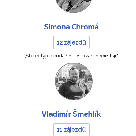
Simona Chromá
12 zájezdů
„Stereotyp a nuda? V cestování neexistují!"
Vladimír Šmehlík
11 zájezdů