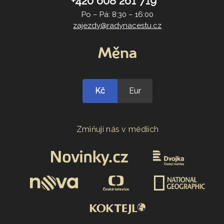
+420 608 261 719
Po – Pá: 8:30 – 16:00
zajezdy@radynacestu.cz
Měna
Kč
Eur
Zmiňují nás v médiích