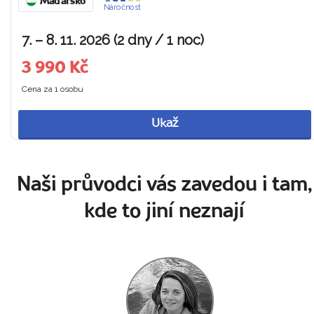
Maďarsko
Náročnost
7. – 8. 11. 2026 (2 dny / 1 noc)
3 990 Kč
Cena za 1 osobu
Ukaž
Naši průvodci vás zavedou i tam,
kde to jiní neznají