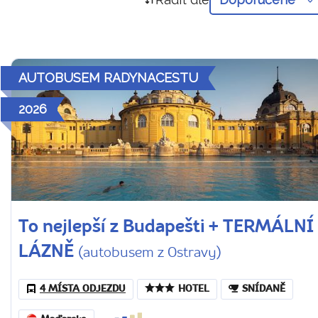
AUTOBUSEM RADYNACESTU
2026
To nejlepší z Budapešti + TERMÁLNÍ
LÁZNĚ
(autobusem z Ostravy)
4 MÍSTA ODJEZDU
HOTEL
SNÍDANĚ