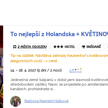
To nejlepší z Holandska + KVĚTIN
2 MÍSTA ODJEZDU
HOTEL
SNÍDANĚ
Tip na zážitek: Návštěva zahrady Keukenhof s květinov
alegorických vozů - v ceně
14. – 18. 4. 2027 (5 dní / 2 noci)
Náročnost
Jedinečná země tulipánů v době jarní slavnosti květinov
středobodem zážitků. Navíc se projedete po amsterdam
kanálech, prohlédnete si...
Barbora Klement Hůlková