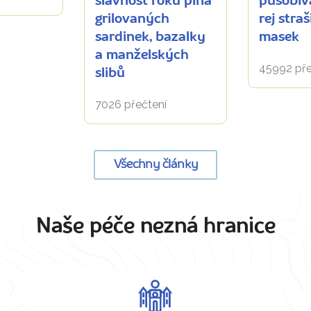
slavnost roku plná
působiv
grilovaných
rej stra
sardinek, bazalky
masek
a manželských
45992 pře
slibů
7026 přečtení
Všechny články
Naše péče nezná hranice