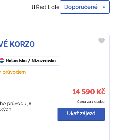
Řadit dle
Doporučené
OVÉ KORZO
Do
oblíbených
Holandsko / Nizozemsko
ým průvodem
14 590 Kč
Cena za 1 osobu
ého průvodu je
ských
Ukaž zájezd