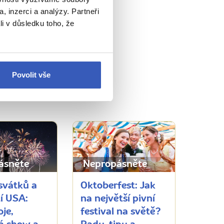
, inzerci a analýzy. Partneři
li v důsledku toho, že
Povolit vše
růvodců
ásněte
Nepropásněte
svátků a
Oktoberfest: Jak
í USA:
na největší pivní
je,
festival na světě?