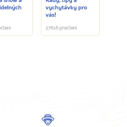
á show a
Rady, tipy a
šidelných
vychytávky pro
vás!
čtení
27616 přečtení