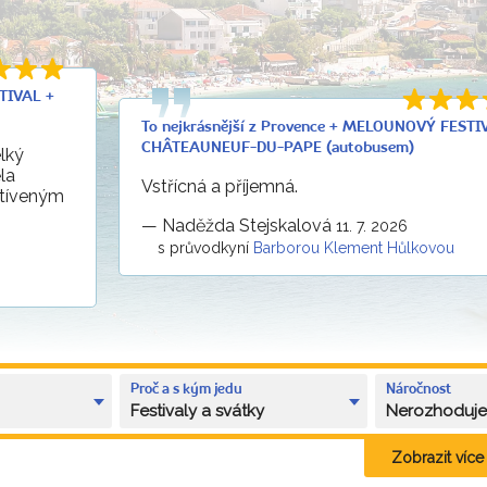
TIVAL +
To nejkrásnější z Provence + MELOUNOVÝ FESTI
CHÂTEAUNEUF-DU-PAPE (autobusem)
lký
la
Vstřícná a příjemná.
štíveným
—
Naděžda Stejskalová
11. 7. 2026
s průvodkyní
Barborou Klement Hůlkovou
Proč a s kým jedu
Náročnost
Festivaly a svátky
Nerozhoduj
Zobrazit více k