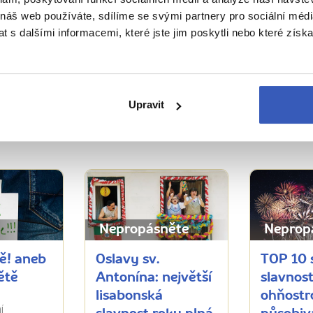
zážitků."
 náš web používáte, sdílíme se svými partnery pro sociální média
 s dalšími informacemi, které jste jim poskytli nebo které získa
Ukaž všech 78 průvodců
Upravit
osti
- přímo od našich p
Nepropásněte
Neprop
ě! aneb
Oslavy sv.
TOP 10 
ětě
Antonína: největší
slavnost
lisabonská
ohňostro
í