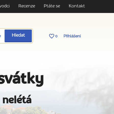
vodci
Recenze
Ptáte se
Kontakt
ě
Hledat
0
Přihlášení
 svátky
 nelétá