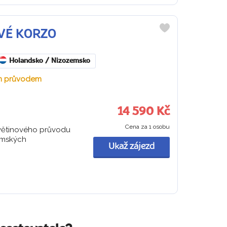
OVÉ KORZO
Do
oblíbených
Holandsko / Nizozemsko
ým průvodem
14 590 Kč
Cena za 1 osobu
květinového průvodu
amských
Ukaž zájezd