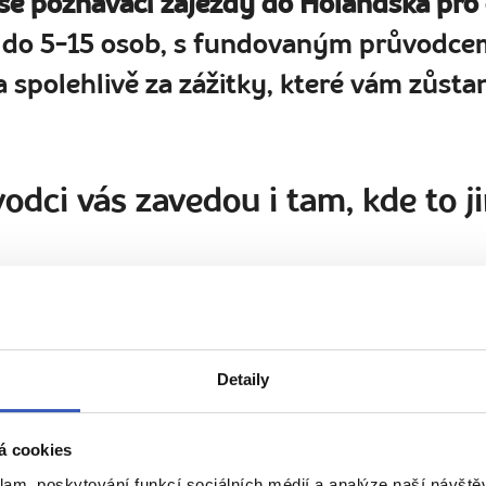
še poznávací zájezdy do Holandska pro
 do 5-15 osob, s fundovaným průvodcem
 spolehlivě za zážitky, které vám zůstan
odci vás zavedou i tam, kde to ji
á
Barbora Klement
Hůlková
Detaily
165 článků
3 zájezdy
m
„Cestování je moje droga. Prožijte
á cookies
se mnou to radostné očekávání
klam, poskytování funkcí sociálních médií a analýze naší návšt