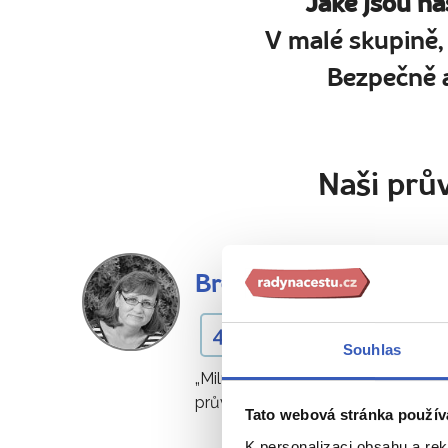
Jaké jsou na
V malé skupině,
Bezpečně a
Naši prův
Bronislava Marušákov
4 zájezdy
Souhlas
„Miluji svět a hlavně lidi. Proto jse
průvodcem."
Tato webová stránka použív
K personalizaci obsahu a re