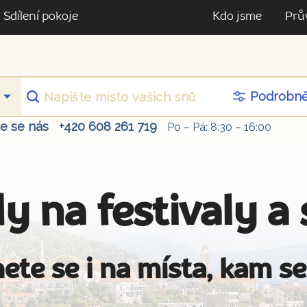
Sdílení pokoje
Kdo jsme
Prů
Podrobn
te se nás
+420 608 261 719
Po – Pá: 8:30 – 16:00
y na festivaly a
ete se i na místa, kam se