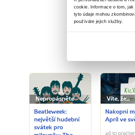
cookie. Informace o tom, jak
tyto údaje mohou zkombinovat
používáte jejich služby.
Zajímav
Nepropásněte
Víte, že...
Beatleweek:
Nakopni m
největší hudební
Apríl ve sv
svátek pro
4630 přečten