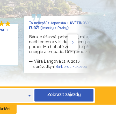
To nejlepší z Japonska + KVĚTINOVÝ FESTIVAL U 
FUDŽI (letecky z Prahy)
VAL +
Bára je úžasná, pohodová, milá, vše řeší s
nadhledem a v klidu. Nic není problém, se vší
poradí. Má bohaté znalosti a přehled, spoust
energie a empatie. Děkujeme za krásný zájez
—
Věra Langová
12. 5. 2026
s průvodkyní
Barborou Fukovou
Zobrazit zájezdy
e
ritérií