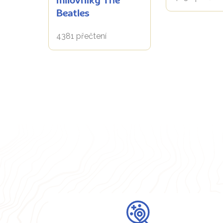
milovníky The
Beatles
4381 přečtení