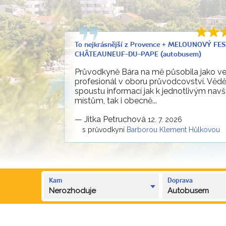
To nejkrásnější z Provence + MELOUNOVÝ FES
CHÂTEAUNEUF-DU-PAPE (autobusem)
Průvodkyně Bára na mě působila jako ve
profesionál v oboru průvodcovství. Vědě
spoustu informací jak k jednotlivým nav
místům, tak i obecně...
—
Jitka Petruchová
12. 7. 2026
s průvodkyní
Barborou Klement Hůlkovou
Kam
Doprava
Nerozhoduje
Autobusem