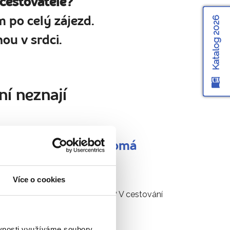
 cestovatele?
Katalog 2026
 po celý zájezd.
ou v srdci.
ní neznají
Simona Chromá
12 zájezdů
Více o cookies
„Stereotyp a nuda? V cestování
neexistují!"
ěvnosti využíváme soubory