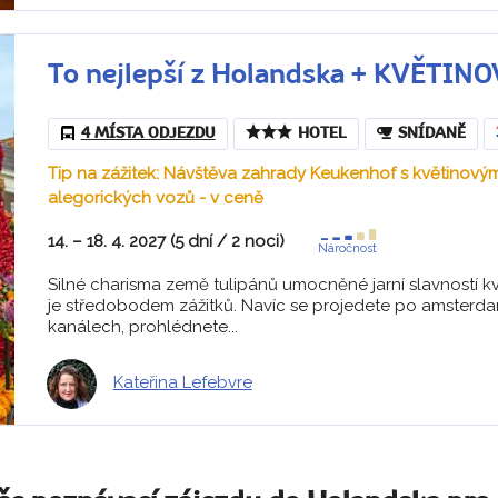
To nejlepší z Holandska + KVĚTIN
4 MÍSTA ODJEZDU
HOTEL
SNÍDANĚ
Tip na zážitek: Návštěva zahrady Keukenhof s květinov
alegorických vozů - v ceně
14. – 18. 4. 2027 (5 dní / 2 noci)
Náročnost
Silné charisma země tulipánů umocněné jarní slavností 
je středobodem zážitků. Navíc se projedete po amsterd
kanálech, prohlédnete...
Kateřina Lefebvre