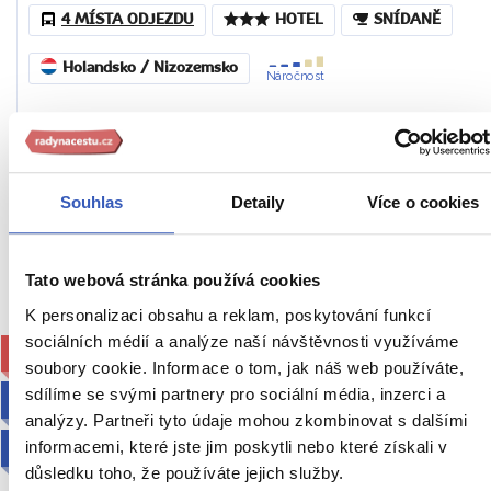
4 MÍSTA ODJEZDU
HOTEL
SNÍDANĚ
Holandsko / Nizozemsko
Náročnost
14. – 18. 4. 2027 (5 dní / 2 noci)
14 990 Kč
Souhlas
Detaily
Více o cookies
Cena za 1 osobu
Ukaž
Tato webová stránka používá cookies
K personalizaci obsahu a reklam, poskytování funkcí
sociálních médií a analýze naší návštěvnosti využíváme
FOTOREPORTÁŽ Renaty Němcové
soubory cookie. Informace o tom, jak náš web používáte,
sdílíme se svými partnery pro sociální média, inzerci a
AUTOBUSEM RADYNACESTU
analýzy. Partneři tyto údaje mohou zkombinovat s dalšími
2027
informacemi, které jste jim poskytli nebo které získali v
důsledku toho, že používáte jejich služby.