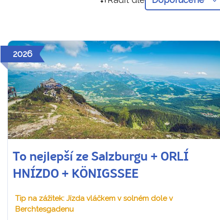
2026
To nejlepší ze Salzburgu + ORLÍ
HNÍZDO + KÖNIGSSEE
Tip na zážitek: Jízda vláčkem v solném dole v
Berchtesgadenu