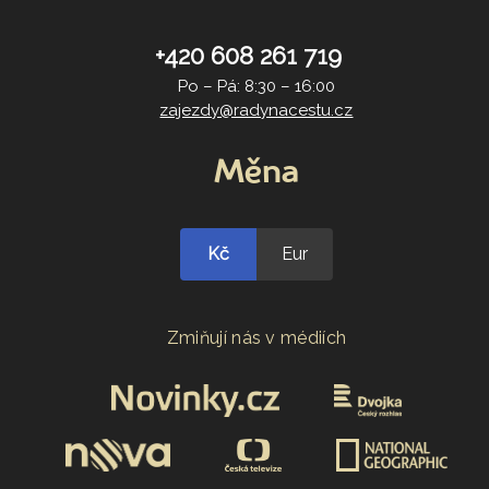
+420 608 261 719
Po – Pá: 8:30 – 16:00
zajezdy@radynacestu.cz
Měna
Kč
Eur
Zmiňují nás v médiích