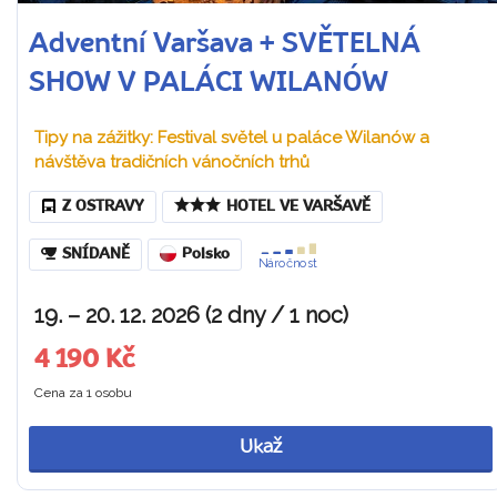
Adventní Varšava + SVĚTELNÁ
SHOW V PALÁCI WILANÓW
Tipy na zážitky: Festival světel u paláce Wilanów a
návštěva tradičních vánočních trhů
Z OSTRAVY
HOTEL VE VARŠAVĚ
SNÍDANĚ
Polsko
Náročnost
19. – 20. 12. 2026 (2 dny / 1 noc)
4 190 Kč
Cena za 1 osobu
Ukaž