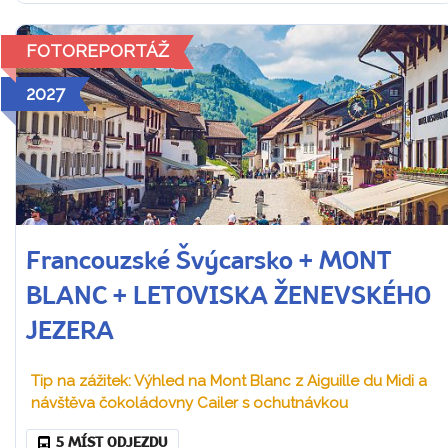
FOTOREPORTÁŽ
2027
Francouzské Švýcarsko + MONT
BLANC + LETOVISKA ŽENEVSKÉHO
JEZERA
Tip na zážitek: Výhled na Mont Blanc z Aiguille du Midi a
návštěva čokoládovny Cailer s ochutnávkou
5 MÍST ODJEZDU