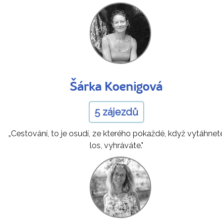
Šárka Koenigová
5 zájezdů
„Cestování, to je osudí, ze kterého pokaždé, když vytáhnet
los, vyhráváte."