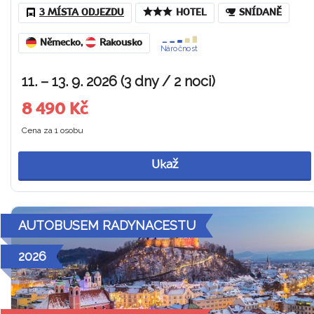
3 MÍSTA ODJEZDU
HOTEL
SNÍDANĚ
Německo
,
Rakousko
Náročnost
11. – 13. 9. 2026 (3 dny / 2 noci)
8 490 Kč
Cena za 1 osobu
Ukaž
AUTOBUSEM RADYNACESTU
2026