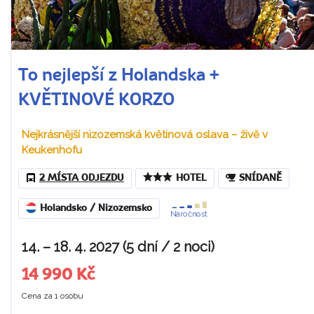
To nejlepší z Holandska +
KVĚTINOVÉ KORZO
Nejkrásnější nizozemská květinová oslava – živě v
Keukenhofu
2 MÍSTA ODJEZDU
HOTEL
SNÍDANĚ
Holandsko / Nizozemsko
Náročnost
14. – 18. 4. 2027 (5 dní / 2 noci)
14 990 Kč
Cena za 1 osobu