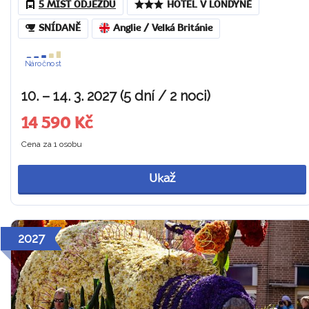
5 MÍST ODJEZDU
HOTEL V LONDÝNĚ
SNÍDANĚ
Anglie / Velká Británie
Náročnost
10. – 14. 3. 2027 (5 dní / 2 noci)
14 590 Kč
Cena za 1 osobu
Ukaž
2027