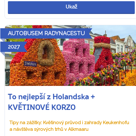
Ukaž
AUTOBUSEM RADYNACESTU
2027
To nejlepší z Holandska +
KVĚTINOVÉ KORZO
Tipy na zážitky: Květinový průvod i zahrady Keukenhofu
a návštěva sýrových trhů v Alkmaaru