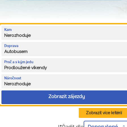
Kam
Nerozhoduje
Doprava
Autobusem
Proč a s kým jedu
Prodloužené víkendy
Náročnost
Nerozhoduje
Zobrazit zájezdy
Zobrazit více kritérií
Řadit dle
Doporučené