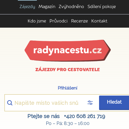
Zájezdy
Magazín
Zvýhodněno
Sdílení pokoje
Kdo jsme
Průvodci
Recenze
Kontakt
ZÁJEZDY PRO CESTOVATELE
Přihlášení
Hledat
Ptejte se nás
+420 608 261 719
Po – Pá: 8:30 – 16:00