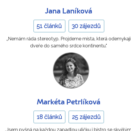
Jana Laníková
51 článků
30 zájezdů
„Nemám ráda stereotyp. Projdeme místa, která odemykají
dveře do samého srdce kontinentu."
Markéta Petrlíková
18 článků
25 zájezdů
„Jsem pyšná na každou zapadlou uličku i bistro se skvělým