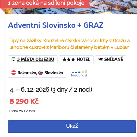
1 žena čeká na sdílení pokoje
Adventní Slovinsko + GRAZ
Tipy na zážitky: Kouzelné štýrské vánoční trhy v Grazu a
lahodné cukroví z Mariboru či slaměný betlém v Lublani
3 MÍSTA ODJEZDU
HOTEL
SNÍDANĚ
Rakousko
,
Slovinsko
Náročnost
4. – 6. 12. 2026 (3 dny / 2 noci)
8 290 Kč
Cena za 1 osobu
Ukaž