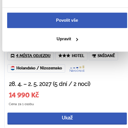
Povolit vše
To nejlepší z Holandska
Tipy na zážitky: Návštěva tulipánových zahrad Evropy v
Upravit
Keukenhofu a projížďka po grachtech v Amsterdamu
4 MÍSTA ODJEZDU
HOTEL
SNÍDANĚ
Holandsko / Nizozemsko
Náročnost
28. 4. – 2. 5. 2027 (5 dní / 2 noci)
14 990 Kč
Cena za 1 osobu
Ukaž