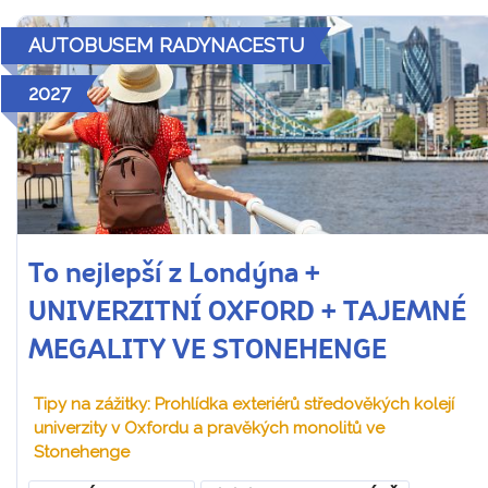
AUTOBUSEM RADYNACESTU
2027
To nejlepší z Londýna +
UNIVERZITNÍ OXFORD + TAJEMNÉ
MEGALITY VE STONEHENGE
Tipy na zážitky: Prohlídka exteriérů středověkých kolejí
univerzity v Oxfordu a pravěkých monolitů ve
Stonehenge