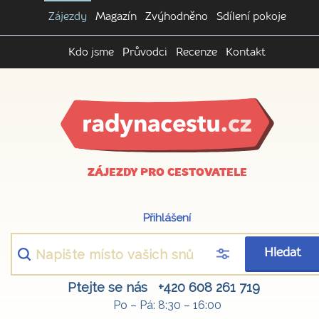
Zájezdy
Magazín
Zvýhodněno
Sdílení pokoje
Kdo jsme
Průvodci
Recenze
Kontakt
ZÁJEZDY PRO CESTOVATELE
Přihlášení
Hledat
Ptejte se nás
+420 608 261 719
Po – Pá: 8:30 – 16:00