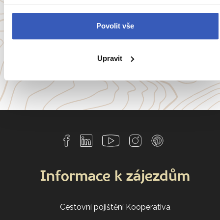
Anglie
Belgie
Francie
Irsko
Povolit vše
Itálie
Portugalsko
Upravit
a
54 dalších koutů světa
Informace k zájezdům
Cestovní pojištění Kooperativa