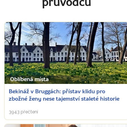
průvodců
Oblíbená místa
Bekináž v Bruggách: přístav klidu pro
zbožné ženy nese tajemství staleté historie
3943 přečtení