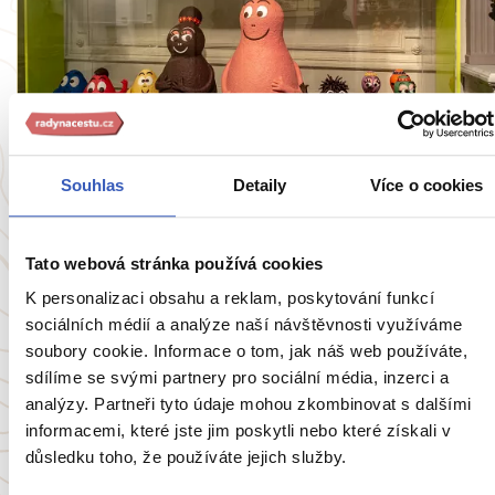
Oblíbená místa
Muzeum čokolády v Bruggách: sen všech
Souhlas
Detaily
Více o cookies
labužníků v samém srdci čokoládového ráje
8666 přečtení
Tato webová stránka používá cookies
K personalizaci obsahu a reklam, poskytování funkcí
sociálních médií a analýze naší návštěvnosti využíváme
Zobrazit všechny články o Belgii
soubory cookie. Informace o tom, jak náš web používáte,
sdílíme se svými partnery pro sociální média, inzerci a
analýzy. Partneři tyto údaje mohou zkombinovat s dalšími
informacemi, které jste jim poskytli nebo které získali v
Oblíbené cíle
důsledku toho, že používáte jejich služby.