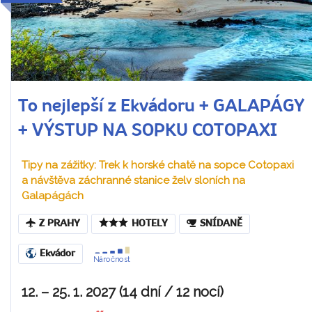
To nejlepší z Ekvádoru + GALAPÁGY
+ VÝSTUP NA SOPKU COTOPAXI
Tipy na zážitky: Trek k horské chatě na sopce Cotopaxi
a návštěva záchranné stanice želv sloních na
Galapágách
Z PRAHY
HOTELY
SNÍDANĚ
Ekvádor
Náročnost
12. – 25. 1. 2027 (14 dní / 12 nocí)