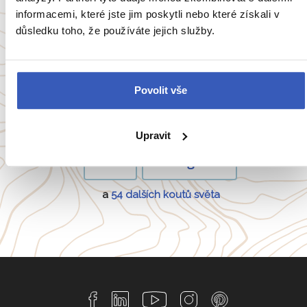
Zobrazit všechny články o Ekvádoru
informacemi, které jste jim poskytli nebo které získali v
důsledku toho, že používáte jejich služby.
Oblíbené cíle
Povolit vše
Anglie
Belgie
Francie
Irsko
Upravit
Itálie
Portugalsko
a
54 dalších koutů světa