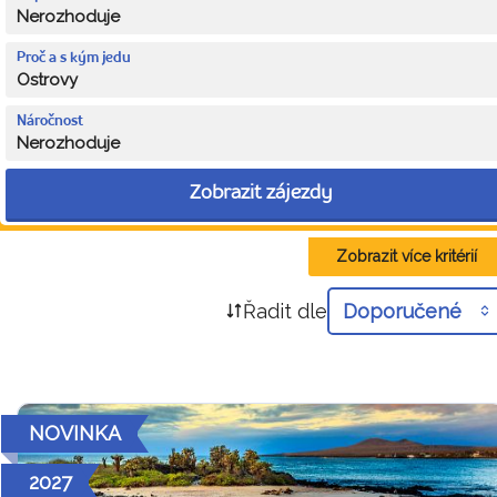
Nerozhoduje
Proč a s kým jedu
Ostrovy
Náročnost
Nerozhoduje
Zobrazit zájezdy
Zobrazit více kritérií
Řadit dle
Doporučené
NOVINKA
2027