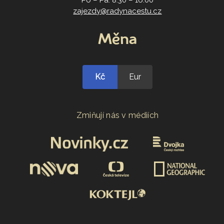
Po – Pá: 8:30 – 16:00
zajezdy@radynacestu.cz
Měna
Kč
Eur
Zmiňují nás v médiích