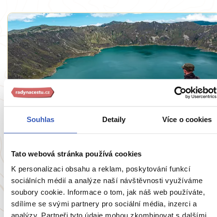
Inspirace
Souhlas
Detaily
Více o cookies
Zažijte 10 výškových extrémů Ekvádoru:
Vystoupejte od Pacifiku až k andským
Tato webová stránka používá cookies
ledovcům
K personalizaci obsahu a reklam, poskytování funkcí
459 přečtení
sociálních médií a analýze naší návštěvnosti využíváme
soubory cookie. Informace o tom, jak náš web používáte,
sdílíme se svými partnery pro sociální média, inzerci a
analýzy. Partneři tyto údaje mohou zkombinovat s dalšími