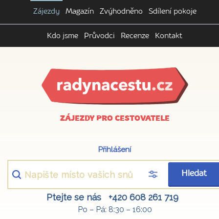
Zájezdy
Magazín
Zvýhodněno
Sdílení pokoje
Kdo jsme
Průvodci
Recenze
Kontakt
ZÁJEZDY PRO CESTOVATELE
Přihlášení
Hledat
Ptejte se nás
+420 608 261 719
Po – Pá: 8:30 – 16:00