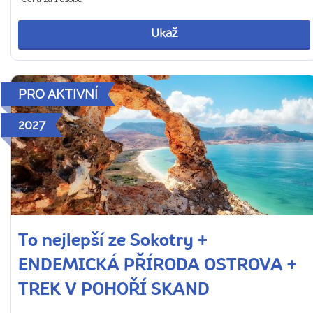
Ukaž
PRO AKTIVNÍ
2027
To nejlepší ze Sokotry +
ENDEMICKÁ PŘÍRODA OSTROVA +
TREK V POHOŘÍ SKAND