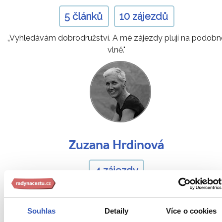
5 článků
10 zájezdů
„Vyhledávám dobrodružství. A mé zájezdy plují na podobn
vlně."
Zuzana Hrdinová
4 zájezdy
„Cestování není jen poznávání nových míst, ale objevován
sama sebe."
Souhlas
Detaily
Více o cookies