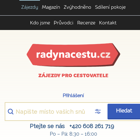
Zájezdy
Magazín
Zvýhodněno
Sdílení pokoje
Kdo jsme
Průvodci
Recenze
Kontakt
ZÁJEZDY PRO CESTOVATELE
Přihlášení
Hledat
Ptejte se nás
+420 608 261 719
Po – Pá: 8:30 – 16:00