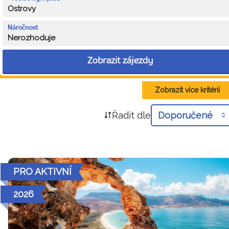
Ostrovy
Náročnost
Nerozhoduje
Zobrazit zájezdy
Zobrazit více kritérií
Řadit dle
Doporučené
PRO AKTIVNÍ
2026