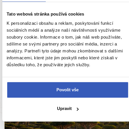
Ukaž všech 78 průvodců
Tato webová stránka používá cookies
K personalizaci obsahu a reklam, poskytování funkcí
sociálních médií a analýze naší návštěvnosti využíváme
Zajímavosti v Jemenu
-
soubory cookie. Informace o tom, jak náš web používáte,
sdílíme se svými partnery pro sociální média, inzerci a
přímo od našich
analýzy. Partneři tyto údaje mohou zkombinovat s dalšími
informacemi, které jste jim poskytli nebo které získali v
průvodců
důsledku toho, že používáte jejich služby.
Povolit vše
Upravit