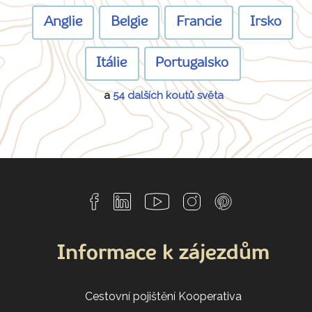
Anglie
Belgie
Francie
Irsko
Itálie
Portugalsko
a
54 dalších koutů světa
Informace k zájezdům
Cestovní pojištění Kooperativa