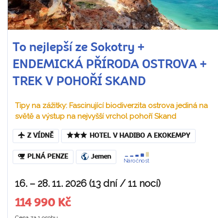
To nejlepší ze Sokotry +
ENDEMICKÁ PŘÍRODA OSTROVA +
TREK V POHOŘÍ SKAND
Tipy na zážitky: Fascinující biodiverzita ostrova jediná na
světě a výstup na nejvyšší vrchol pohoří Skand
Z VÍDNĚ
HOTEL V HADIBO A EKOKEMPY
PLNÁ PENZE
Jemen
Náročnost
16. – 28. 11. 2026 (13 dní / 11 nocí)
114 990 Kč
Cena za 1 osobu