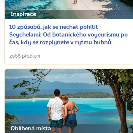
Inspirace
10 způsobů, jak se nechat pohltit
Seychelami: Od botanického voyeurismu po
čas, kdy se rozplynete v rytmu bubnů
2068 přečtení
Oblíbená místa