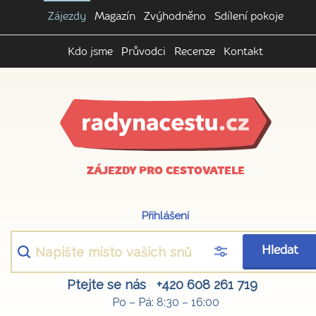
Zájezdy
Magazín
Zvýhodněno
Sdílení pokoje
Kdo jsme
Průvodci
Recenze
Kontakt
ZÁJEZDY PRO CESTOVATELE
Přihlášení
Hledat
Ptejte se nás
+420 608 261 719
Po – Pá: 8:30 – 16:00