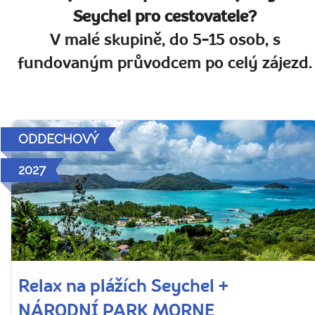
Seychel pro cestovatele?
V malé skupině, do 5-15 osob, s
fundovaným průvodcem po celý zájezd.
ODDECHOVÝ
2027
Relax na plážích Seychel +
NÁRODNÍ PARK MORNE