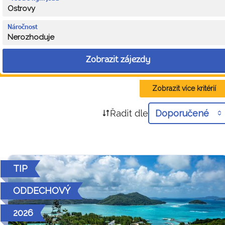
Ostrovy
Náročnost
Nerozhoduje
Zobrazit zájezdy
Zobrazit více kritérií
Řadit dle
Doporučené
TIP
ODDECHOVÝ
2026