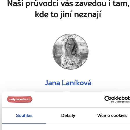
Naši průvodci vás zavedou i tam,
kde to jiní neznají
Jana Laníková
51 článků
30 zájezdů
„Nemám ráda stereotyp. Projdeme místa, která odemykají
Souhlas
Detaily
Více o cookies
dveře do samého srdce kontinentu."