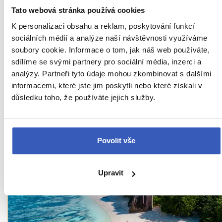
Ukaž všech 78 průvodců
Tato webová stránka používá cookies
K personalizaci obsahu a reklam, poskytování funkcí
sociálních médií a analýze naší návštěvnosti využíváme
soubory cookie. Informace o tom, jak náš web používáte,
Zajímavosti na
sdílíme se svými partnery pro sociální média, inzerci a
analýzy. Partneři tyto údaje mohou zkombinovat s dalšími
Seychelách
- přímo od
informacemi, které jste jim poskytli nebo které získali v
důsledku toho, že používáte jejich služby.
našich průvodců
Povolit vše
Upravit