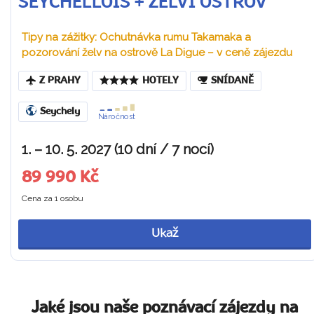
SEYCHELLOIS + ŽELVÍ OSTROV
Tipy na zážitky: Ochutnávka rumu Takamaka a
pozorování želv na ostrově La Digue – v ceně zájezdu
Z PRAHY
HOTELY
SNÍDANĚ
Seychely
Náročnost
1. – 10. 5. 2027 (10 dní / 7 nocí)
89 990 Kč
Cena za 1 osobu
Ukaž
Jaké jsou naše poznávací zájezdy na