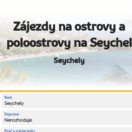
Zájezdy na ostrovy a
poloostrovy na Seychel
Seychely
Kam
Seychely
Doprava
Nerozhoduje
Proč a s kým jedu