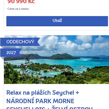
90 990 Kč
Cena za 1 osobu
Ukaž
ODDECHOVÝ
2027
Relax na plážích Seychel +
NÁRODNÍ PARK MORNE