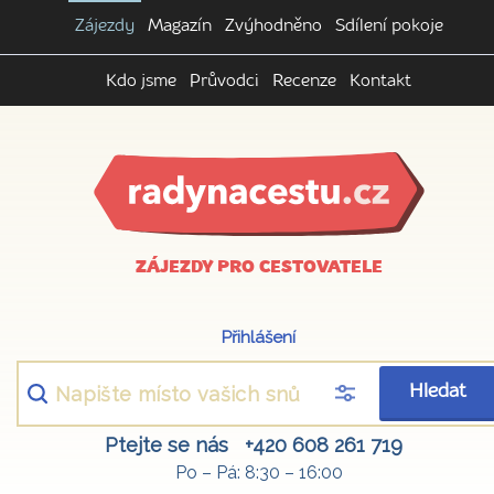
Zájezdy
Magazín
Zvýhodněno
Sdílení pokoje
Kdo jsme
Průvodci
Recenze
Kontakt
ZÁJEZDY PRO CESTOVATELE
Přihlášení
Hledat
Ptejte se nás
+420 608 261 719
Po – Pá: 8:30 – 16:00