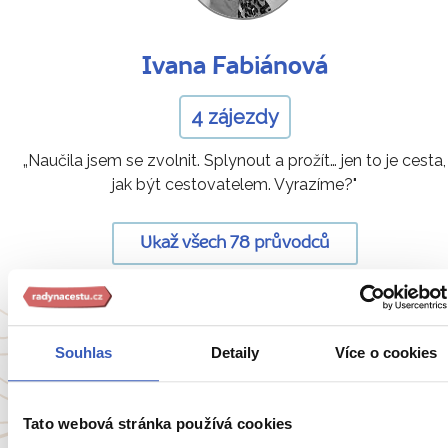
Ivana Fabiánová
4 zájezdy
„Naučila jsem se zvolnit. Splynout a prožít… jen to je cesta,
jak být cestovatelem. Vyrazíme?"
Ukaž všech 78 průvodců
Souhlas
Detaily
Více o cookies
Oblíbené cíle
Anglie
Belgie
Francie
Irsko
Tato webová stránka používá cookies