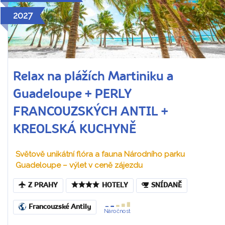
2027
Relax na plážích Martiniku a
Guadeloupe + PERLY
FRANCOUZSKÝCH ANTIL +
KREOLSKÁ KUCHYNĚ
Světově unikátní flóra a fauna Národního parku
Guadeloupe – výlet v ceně zájezdu
Z PRAHY
HOTELY
SNÍDANĚ
Francouzské Antily
Náročnost