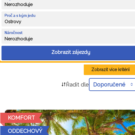
Nerozhoduje
Proč a s kým jedu
Ostrovy
Náročnost
Nerozhoduje
Zobrazit zájezdy
Zobrazit více kritérií
Řadit dle
Doporučené
KOMFORT
ODDECHOVÝ