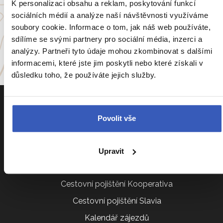
K personalizaci obsahu a reklam, poskytování funkcí
sociálních médií a analýze naší návštěvnosti využíváme
Itálie
Portugalsko
soubory cookie. Informace o tom, jak náš web používáte,
sdílíme se svými partnery pro sociální média, inzerci a
a
54 dalších koutů světa
analýzy. Partneři tyto údaje mohou zkombinovat s dalšími
informacemi, které jste jim poskytli nebo které získali v
důsledku toho, že používáte jejich služby.
Povolit vše
Informace k zájezdům
Upravit
Cestovní pojištění Kooperativa
Cestovní pojištění Slavia
Kalendář zájezdů