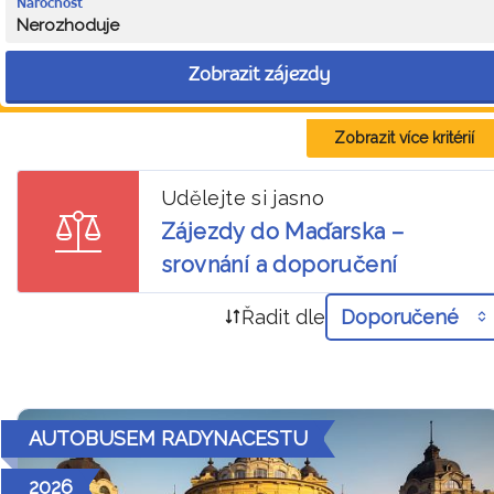
Náročnost
Nerozhoduje
Zobrazit zájezdy
Zobrazit více kritérií
Udělejte si jasno
Zájezdy do Maďarska –
srovnání a doporučení
Řadit dle
Doporučené
AUTOBUSEM RADYNACESTU
2026