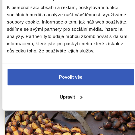
K personalizaci obsahu a reklam, poskytování funkcí
sociálních médií a analýze naší návštěvnosti využíváme
soubory cookie. Informace o tom, jak náš web používáte,
sdílíme se svými partnery pro sociální média, inzerci a
Víte, že...
analýzy. Partneři tyto údaje mohou zkombinovat s dalšími
informacemi, které jste jim poskytli nebo které získali v
Budapešťské mosty: strážci maďarské
důsledku toho, že používáte jejich služby.
metropole & spojnice historie, architektury,
kultur i každodenního života
1760 přečtení
Povolit vše
Upravit