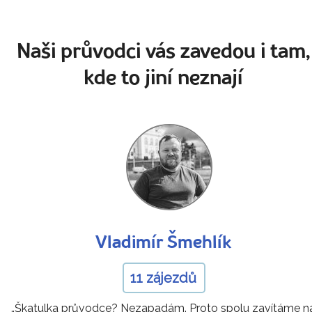
Naši průvodci vás zavedou i tam,
kde to jiní neznají
Vladimír Šmehlík
11 zájezdů
„Škatulka průvodce? Nezapadám. Proto spolu zavítáme n