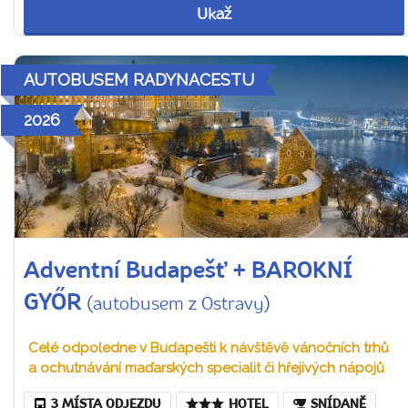
Ukaž
AUTOBUSEM RADYNACESTU
2026
Adventní Budapešť + BAROKNÍ
GYŐR
(autobusem z Ostravy)
Celé odpoledne v Budapešti k návštěvě vánočních trhů
a ochutnávání maďarských specialit či hřejivých nápojů
3 MÍSTA ODJEZDU
HOTEL
SNÍDANĚ