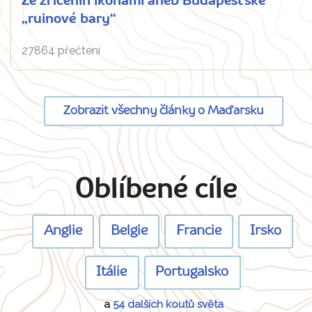
Ze zřícenin ikonami aneb Budapešťské
„ruinové bary“
27864 přečtení
Zobrazit všechny články o Maďarsku
Oblíbené cíle
Anglie
Belgie
Francie
Irsko
Itálie
Portugalsko
a
54 dalších koutů světa