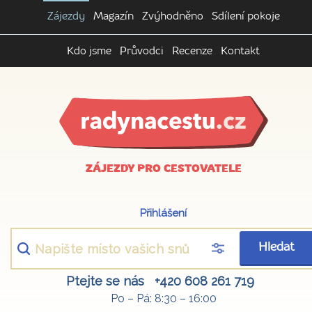
Zájezdy
Magazín
Zvýhodněno
Sdílení pokoje
Kdo jsme
Průvodci
Recenze
Kontakt
ZÁJEZDY PRO CESTOVATELE
Přihlášení
Hledat
Ptejte se nás
+420 608 261 719
Po – Pá: 8:30 – 16:00