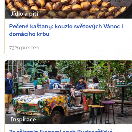
Jídlo a pití
Pečené kaštany: kouzlo světových Vánoc i
domácího krbu
7329 přečtení
Inspirace