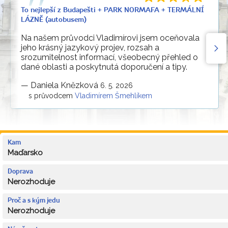
To nejlepší z Budapešti + PARK NORMAFA + TERMÁLNÍ
LÁZNĚ (autobusem)
Na našem průvodci Vladimírovi jsem oceňovala
jeho krásný jazykový projev, rozsah a
srozumitelnost informací, všeobecný přehled o
dané oblasti a poskytnutá doporučení a tipy.
—
Daniela Knězková
6. 5. 2026
s průvodcem
Vladimírem Šmehlíkem
Kam
Maďarsko
Doprava
Nerozhoduje
Proč a s kým jedu
Nerozhoduje