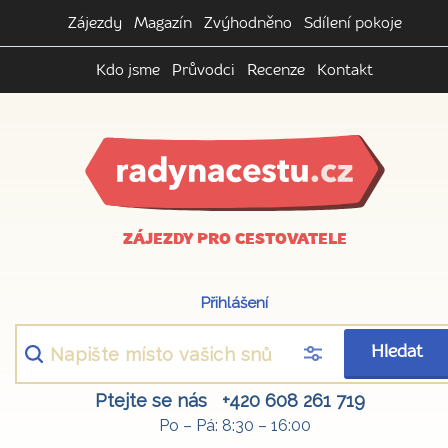
Zájezdy
Magazín
Zvýhodněno
Sdílení pokoje
Kdo jsme
Průvodci
Recenze
Kontakt
ZÁJEZDY PRO CESTOVATELE
Přihlášení
Hledat
Ptejte se nás
+420 608 261 719
Po – Pá: 8:30 – 16:00