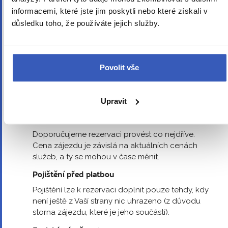
Průvodce neprovádí klienty uvnitř památek,
informacemi, které jste jim poskytli nebo které získali v
pokud není v programu uvedeno jinak.
důsledku toho, že používáte jejich služby.
Ubytování v místě
Nástup je umožněn po 14. hodině, do té doby je
možné si zavazadla na hotelu uschovat.
Povolit vše
Pokyny k zájezdu
Pokyny zasíláme 7 dní před nástupem na zájezd
do e-mailu uvedeného ve Vaší rezervaci.
Upravit
Rezervujte včas
Doporučujeme rezervaci provést co nejdříve.
Cena zájezdu je závislá na aktuálních cenách
služeb, a ty se mohou v čase měnit.
Pojištění před platbou
Pojištění lze k rezervaci doplnit pouze tehdy, kdy
není ještě z Vaší strany nic uhrazeno (z důvodu
storna zájezdu, které je jeho součástí).