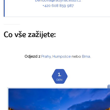
bendova@radynacestu.cz
+420 608 859 987
Co vše zažijete:
Odjezd z
Prahy
,
Humpolce
nebo
Brna
.
1.
DEN