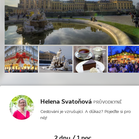
Helena Svatoňová
PRŮVODKYNĚ
Cestování je vzrušující. A důkaz? Pojeďte si pro
něj!
2 dny / 1 noc