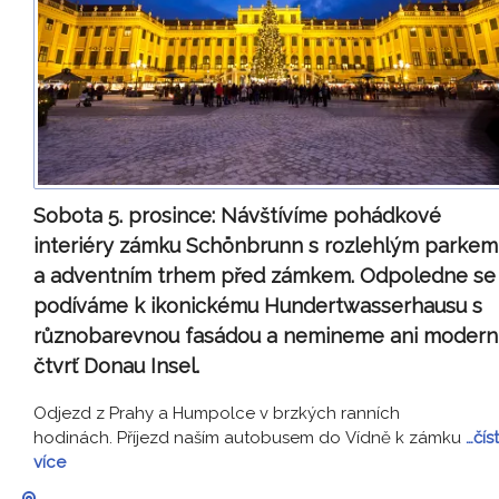
Sobota 5. prosince:
Návštívíme pohádkové
interiéry zámku
Schönbrunn s rozlehlým parkem
a adventním trhem před zámkem. Odpoledne se
podíváme k ikonickému Hundertwasserhausu s
různobarevnou fasádou a nemineme ani modern
čtvrť Donau Insel.
Odjezd z Prahy a Humpolce v brzkých ranních
hodinách. Příjezd naším autobusem do Vídně k zámku
…číst
více