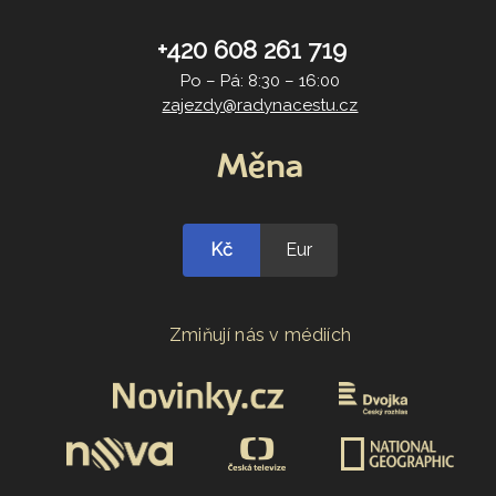
+420 608 261 719
Po – Pá: 8:30 – 16:00
zajezdy@radynacestu.cz
Měna
Kč
Eur
Zmiňují nás v médiích