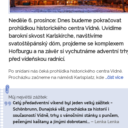
Neděle 6. prosince:
Dnes budeme pokračovat
prohlídkou historického centra Vídně. Uvidíme
barokní skvost Karlskirche, navštívíme
svatoštěpánský dóm, projdeme se komplexem
Hofburgu a na závěr si vychutnáme adventní trh
před vídeňskou radnicí.
Po snídani nás čeká prohlídka historického centra Vídně.
Procházku začneme na náměstí Karlsplatz, kde
…číst více
Můj největší zážitek:
Celý předadventní víkend byl jeden velký zážitek -
Schönbrunn, Dunajská věž, procházka za historií i
současností Vídně, trhy s vánočními stánky s punčem,
pečenými kaštany a jinými dobrotami...
– Lenka Lenka