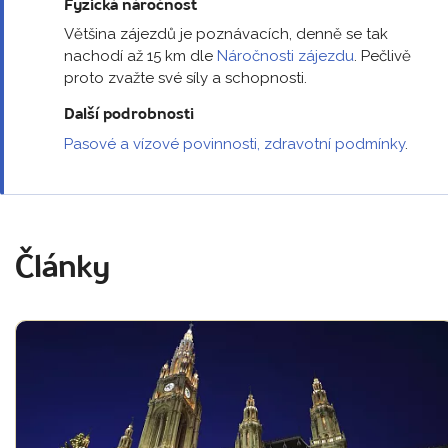
Fyzická náročnost
Většina zájezdů je poznávacích, denně se tak
nachodí až 15 km dle
Náročnosti zájezdu
. Pečlivě
proto zvažte své síly a schopnosti.
Další podrobnosti
Pasové a vízové povinnosti, zdravotní podmínky
.
Články