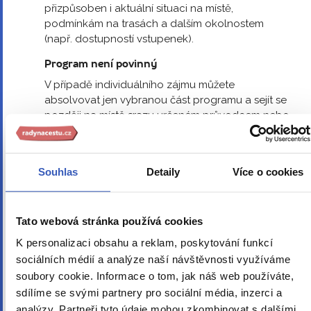
přizpůsoben i aktuální situaci na místě,
podmínkám na trasách a dalším okolnostem
(např. dostupností vstupenek).
Program není povinný
V případě individuálního zájmu můžete
absolvovat jen vybranou část programu a sejít se
později na místě srazu určeném průvodcem nebo
se vrátit na hotel samostatně. Individuální
plánování je vhodné předem konzultovat s námi.
První a poslední den
Souhlas
Detaily
Více o cookies
První a poslední den zájezdu je určen především k
zajištění dopravy na a z místa ubytování. Program
Tato webová stránka používá cookies
v tyto dny je přizpůsoben okolnostem. Plánované
časy odjezdu a příjezdu jsou u zájezdu uvedeny,
K personalizaci obsahu a reklam, poskytování funkcí
pokud jsou známy. Přesné časy obdržíte v
sociálních médií a analýze naší návštěvnosti využíváme
pokynech.
soubory cookie. Informace o tom, jak náš web používáte,
sdílíme se svými partnery pro sociální média, inzerci a
Prohlídky památek
analýzy. Partneři tyto údaje mohou zkombinovat s dalšími