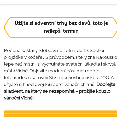
Užijte si adventní trhy bez davů, toto je
nejlepší termín
Pečené kaštany, klobásy se zelím, dortík Sacher,
projížďka v kočáře… S průvodcem, který zná Rakousk
lépe než místní, si vychutnáte sváteční lákadla i skrytá
místa Vídně. Objevíte moderní část metropole,
letohrádek císařovny Sissi či schönbrunnskou ZOO. A
užijete si hned dvojitou porci vánočních trhů.
Dopřejte
si advent, na který se nezapomíná – prožijte kouzlo
vánoční Vídně!