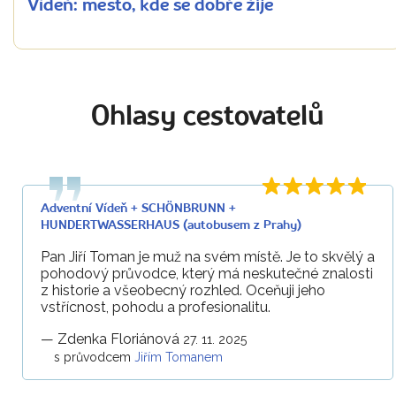
Vídeň: město, kde se dobře žije
Ohlasy cestovatelů
Adventní Vídeň + SCHÖNBRUNN +
HUNDERTWASSERHAUS (autobusem z Prahy)
Pan Jiří Toman je muž na svém místě. Je to skvělý a
pohodový průvodce, který má neskutečné znalosti
z historie a všeobecný rozhled. Oceňuji jeho
vstřícnost, pohodu a profesionalitu.
—
Zdenka Floriánová
27. 11. 2025
s průvodcem
Jiřím Tomanem